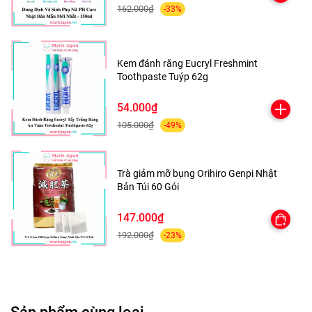
162.000₫
-33%
Kem đánh răng Eucryl Freshmint
Toothpaste Tuýp 62g
54.000₫
105.000₫
-49%
Trà giảm mỡ bụng Orihiro Genpi Nhật
Bản Túi 60 Gói
147.000₫
192.000₫
-23%
Sản phẩm cùng loại