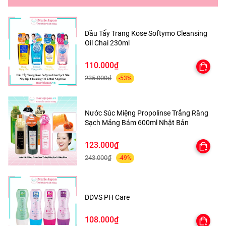
Dầu Tẩy Trang Kose Softymo Cleansing
Oil Chai 230ml
110.000₫
235.000₫
-53%
Nước Súc Miệng Propolinse Trắng Răng
Sạch Mảng Bám 600ml Nhật Bản
123.000₫
243.000₫
-49%
DDVS PH Care
108.000₫