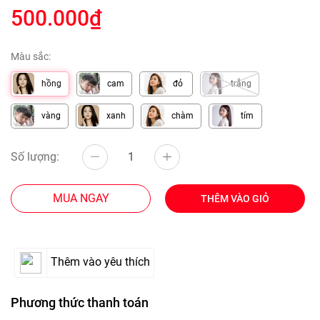
500.000₫
Màu sắc:
hồng
cam
đỏ
trắng
vàng
xanh
chàm
tím
Số lượng:
MUA NGAY
THÊM VÀO GIỎ
Thêm vào yêu thích
Phương thức thanh toán