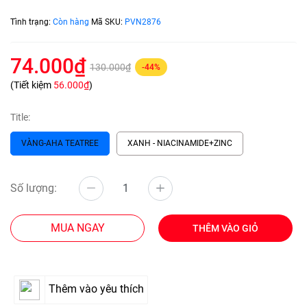
Tình trạng:
Còn hàng
Mã SKU:
PVN2876
74.000₫
130.000₫
-44%
(Tiết kiệm
56.000₫
)
Title:
VÀNG-AHA TEATREE
XANH - NIACINAMIDE+ZINC
Số lượng:
MUA NGAY
THÊM VÀO GIỎ
Thêm vào yêu thích