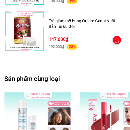
105.000₫
-49%
- Phù hợp mọi loại da, đặc biệt là da hỗn hợp - dầu, da
mụn, thâm, lỗ chân lông to.
Trà giảm mỡ bụng Orihiro Genpi Nhật
Bản Túi 60 Gói
147.000₫
192.000₫
-23%
HƯỚNG DẪN SỬ DỤNG:
- Nhỏ 2-3 giọt serum ra lòng bàn tay, thoa nhẹ nhàng lên da
mặt đã được làm sạch.
Sản phẩm cùng loại
- Sử dụng buổi sáng và buổi tối hàng ngày
- Để tăng hiệu quả, nên sử dụng kết hợp với Kem dưỡng
phục hồi Compliment No problem AHA-BHA-PHA.