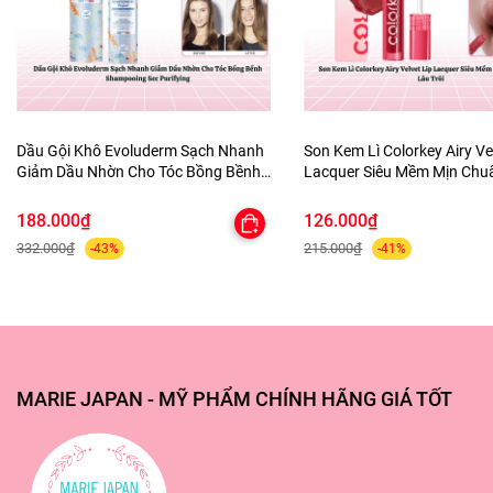
#serum #compliment #giammun #sekhit #lochanlong
#kiemdau #nga #mariejapan #mariejapanofficial
#myphamgiatot
Dầu Gội Khô Evoluderm Sạch Nhanh
Son Kem Lì Colorkey Airy Ve
Giảm Dầu Nhờn Cho Tóc Bồng Bềnh
Lacquer Siêu Mềm Mịn Ch
Shampooing Sec Purifying
Lâu Trôi
188.000₫
126.000₫
332.000₫
215.000₫
-43%
-41%
MARIE JAPAN - MỸ PHẨM CHÍNH HÃNG GIÁ TỐT