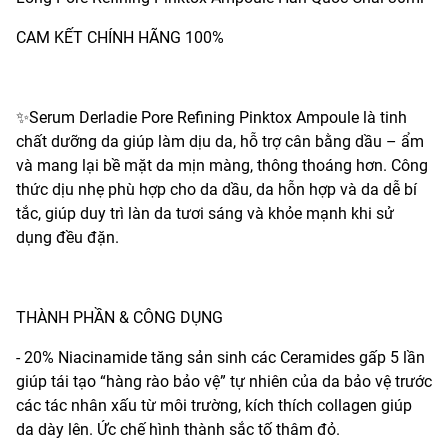
CAM KẾT CHÍNH HÃNG 100%
✨Serum Derladie Pore Refining Pinktox Ampoule là tinh
chất dưỡng da giúp làm dịu da, hỗ trợ cân bằng dầu – ẩm
và mang lại bề mặt da mịn màng, thông thoáng hơn. Công
thức dịu nhẹ phù hợp cho da dầu, da hỗn hợp và da dễ bí
tắc, giúp duy trì làn da tươi sáng và khỏe mạnh khi sử
dụng đều đặn.
THÀNH PHẦN & CÔNG DỤNG
- 20% Niacinamide tăng sản sinh các Ceramides gấp 5 lần
giúp tái tạo “hàng rào bảo vệ” tự nhiên của da bảo vệ trước
các tác nhân xấu từ môi trường, kích thích collagen giúp
da dày lên. Ức chế hình thành sắc tố thâm đỏ.