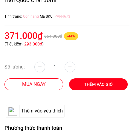
Hàn Quốc Chai 30ml
Tình trạng:
Còn hàng
Mã SKU:
PVN4673
371.000₫
664.000₫
-44%
(Tiết kiệm:
293.000₫
)
Số lượng:
MUA NGAY
THÊM VÀO GIỎ
Thêm vào yêu thích
Phương thức thanh toán