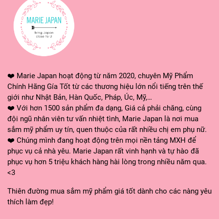
✅---MARIE JAPAN CAM KẾT---✅
❤️ Marie Japan hoạt động từ năm 2020, chuyên Mỹ Phẩm
🌸 Các sản phẩm được nhập khẩu chính hãng, đạt tiêu
Chính Hãng Gía Tốt từ các thương hiệu lớn nổi tiếng trên thế
chuẩn về chất lượng và an toàn.
giới như Nhật Bản, Hàn Quốc, Pháp, Úc, Mỹ,…
❤️ Với hơn 1500 sản phẩm đa dạng, Giá cả phải chăng, cùng
🌸 Luôn sẵn sàng giải đáp mọi thắc mắc về sản phẩm
đội ngũ nhân viên tư vấn nhiệt tình, Marie Japan là nơi mua
cũng như dịch vụ của shop, xin quý khách hãy CHAT NGAY
sắm mỹ phẩm uy tín, quen thuộc của rất nhiều chị em phụ nữ.
với shop để được tư vấn và hỗ trợ.
❤️ Chúng mình đang hoạt động trên mọi nền tảng MXH để
phục vụ cả nhà yêu. Marie Japan rất vinh hạnh và tự hào đã
🌸 Hỗ trợ đổi trả sản phẩm theo chính sách
phục vụ hơn 5 triệu khách hàng hài lòng trong nhiều năm qua.
<3
❤ MARIE JAPAN xin cảm ơn quý khách đã tin tưởng và sử
dụng sản phẩm của shop. Shop sẽ không ngừng cải tiến,
Thiên đường mua sắm mỹ phẩm giá tốt dành cho các nàng yêu
mang lại những dòng sản phẩm và dịch vụ tốt nhất đến
thích làm đẹp!
tay khách hàng! ❤️