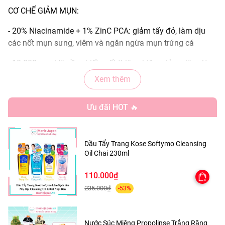
CƠ CHẾ GIẢM MỤN:
- 20% Niacinamide + 1% ZinC PCA: giảm tấy đỏ, làm dịu
các nốt mụn sưng, viêm và ngăn ngừa mụn trứng cá
- 10.000ppm Hệ nền chiết xuất thiên nhiên: giảm viêm, làm
dịu da
Xem thêm
CƠ CHẾ THU NHỎ LỖ CHÂN LÔNG:
Ưu đãi HOT 🔥
- 20% Niacinamide: một amide hoạt động của vitamin B3
và bao gồm niacin (còn được gọi là nicotinic acid) và
amide của nó giúp ức chế tiết dầu của tế bào tuyến bã
Dầu Tẩy Trang Kose Softymo Cleansing
nhờn, từ đó dẫn đến da ít sản xuất bã nhờn hơn và giảm
Oil Chai 230ml
độ nhờn tổng thể của da
110.000₫
- 1% ZinC PCA: kiểm soát điều tiết bã nhờn, kiềm dầu và
235.000₫
-53%
làm sạch sâu lỗ chân lông giúp cải thiện thu nhỏ lỗ chân
lông
Nước Súc Miệng Propolinse Trắng Răng