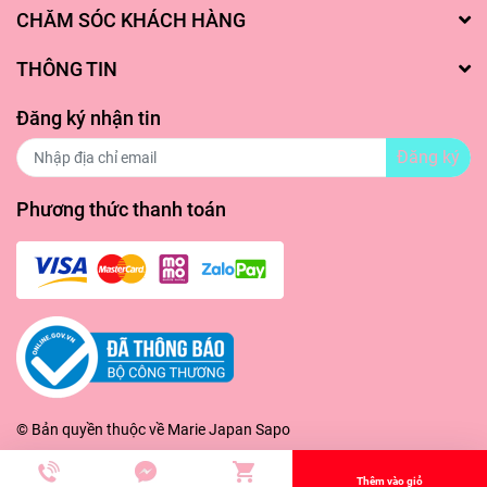
CHĂM SÓC KHÁCH HÀNG
#serumderladie #derladiepinktox #pinktoxampoule
THÔNG TIN
#serumduongda #sekhitlochanchlong #serumduongtrang
Đăng ký nhận tin
#mariejapan #mariejapanstore #myphamchinhhang
#myphamnhatban #hangnhatgiatot
Đăng ký
#mariejapanhangnhat
Phương thức thanh toán
© Bản quyền thuộc về
Marie Japan
Sapo
Thêm vào giỏ