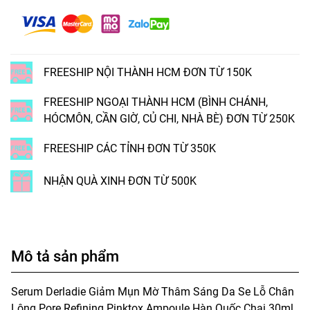
FREESHIP NỘI THÀNH HCM ĐƠN TỪ 150K
FREESHIP NGOẠI THÀNH HCM (BÌNH CHÁNH,
HÓCMÔN, CẦN GIỜ, CỦ CHI, NHÀ BÈ) ĐƠN TỪ 250K
FREESHIP CÁC TỈNH ĐƠN TỪ 350K
NHẬN QUÀ XINH ĐƠN TỪ 500K
Mô tả sản phẩm
Serum Derladie Giảm Mụn Mờ Thâm Sáng Da Se Lỗ Chân
Lông Pore Refining Pinktox Ampoule Hàn Quốc Chai 30ml