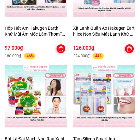
Hộp Hút Ẩm Hakugen Earth
Xịt Lạnh Quần Áo Hakugen Eart
Khử Mùi Ẩm Mốc Làm ThơmTủ
h Ice Non Siêu Mát Lạnh Khử M
Quần Áo tủ Giày Nhật Bản 3
ùi Hôi Nhật Bản 100ml
Hộpx450ml
97.000₫
126.000₫
180.000₫
224.000₫
-46%
-44%
Bột Lá Đại Mạch Non Rau Xanh
Tăm Silicon Smart Inn