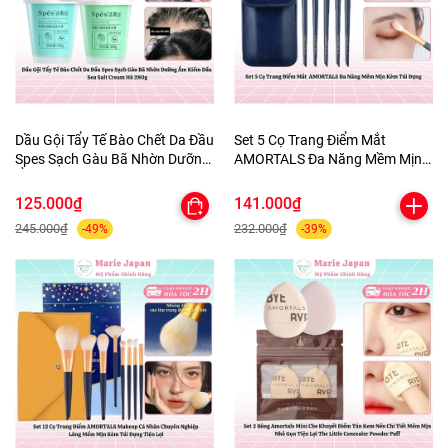
Dầu Gội Tẩy Tế Bào Chết Da Đầu
Set 5 Cọ Trang Điểm Mắt
Spes Sạch Gàu Bã Nhờn Dưỡng
AMORTALS Đa Năng Mềm Mịn
Ẩm Kiềm Dầu Sea Salt Cream
Kèm Túi Đựng
Hũ 280g
125.000₫
141.000₫
245.000₫
232.000₫
-49%
-39%