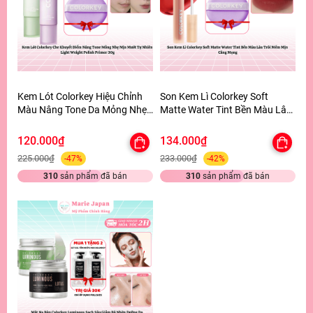
Kem Lót Colorkey Hiệu Chỉnh
Son Kem Lì Colorkey Soft
Màu Nâng Tone Da Mỏng Nhẹ
Matte Water Tint Bền Màu Lâu
Tự Nhiên Light Weight Polish
Trôi Siêu Mịn Môi - TẶNG 1
Primer 30g - TẶNG 1 BÔNG
BÔNG MÚT TÍM
120.000₫
134.000₫
MÚT TÍM
225.000₫
233.000₫
-47%
-42%
310
sản phẩm đã bán
310
sản phẩm đã bán