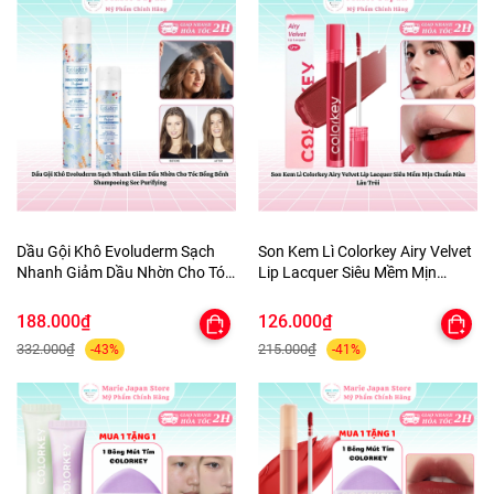
Dầu Gội Khô Evoluderm Sạch
Son Kem Lì Colorkey Airy Velvet
Nhanh Giảm Dầu Nhờn Cho Tóc
Lip Lacquer Siêu Mềm Mịn
Bồng Bềnh Shampooing Sec
Chuẩn Màu Lâu Trôi
Purifying
188.000₫
126.000₫
332.000₫
215.000₫
-43%
-41%