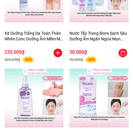
Xịt Dưỡng Trắng Da Toàn Thân
Nước Tẩy Trang Biore Sạch Sâu
White Conc Dưỡng Ẩm Mềm Mịn
Dưỡng Ẩm Ngăn Ngừa Mụn
Sáng Da Body Lotion Chai
Micellar Cleansing Water Nhật
245ml
Bản
235.000₫
50.000₫
423.000₫
90.000₫
-44%
-44%