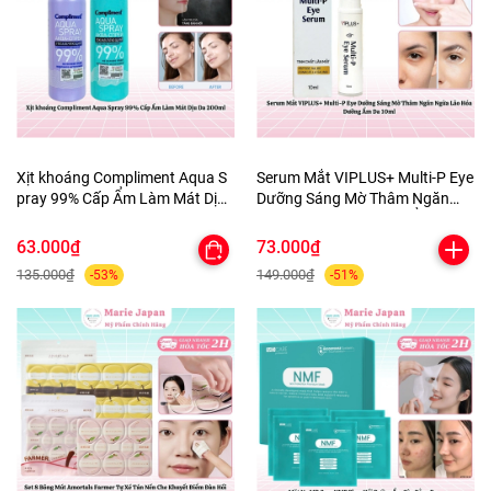
Xịt khoáng Compliment Aqua S
Serum Mắt VIPLUS+ Multi-P Eye
pray 99% Cấp Ẩm Làm Mát Dịu
Dưỡng Sáng Mờ Thâm Ngăn
Da 200ml
Ngừa Lão Hóa Dưỡng Ẩm Da
10ml
63.000₫
73.000₫
135.000₫
149.000₫
-53%
-51%