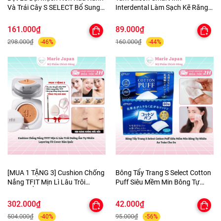
Và Trái Cây S SELECT Bổ Sung
Interdental Làm Sạch Kẽ Răng
Canxi Chất Xơ Hòa Tan Nhật
Dịu Nhẹ An Toàn Nhật Bản
Bản
161.000₫
89.000₫
298.000₫
160.000₫
-46%
-44%
[MUA 1 TẶNG 3] Cushion Chống
Bông Tẩy Trang S Select Cotton
Nắng TFIT Mịn Lì Lâu Trôi
Puff Siêu Mềm Min Bông Tự
Dưỡng Ẩm Tự Nhiên Layering
Nhiên An Toàn Cho Da
Fit Cover Hàn Quốc
302.000₫
42.000₫
504.000₫
95.000₫
-40%
-56%