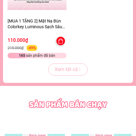
[MUA 1 TẶNG 2] Mặt Nạ Bùn
Colorkey Luminous Sạch Sâu
Giảm Bã Nhờn Dưỡng Da Sáng
Mịn Purifying Clay Mask -
110.000₫
TẶNG SET SAMPLE 2 GEL TẮM
215.000₫
-49%
165
sản phẩm đã bán
Xem tất cả