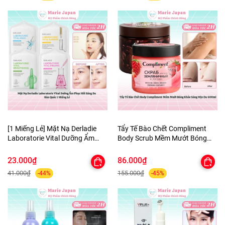
[1 Miếng Lẻ] Mặt Nạ Derladie
Tẩy Tế Bào Chết Compliment
Laboratorie Vital Dưỡng Ẩm
Body Scrub Mềm Mướt Bóng
Phục Hồi Sáng Da Hàn Quốc
Khỏe Sáng Mịn Da 400ml
23.000₫
86.000₫
41.000₫
155.000₫
-44%
-45%