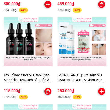
Cấp Ẩm Chuyên Sâu 50ml-
Sáng Mờ Thâm Phục Hồi Da
380.000₫
439.000₫
TẶNG 1 MẶT NẠ BERGAMO
Hộp 55g - TẶNG MẶT NẠ MẮT
674.000₫
775.000₫
-44%
-43%
HELP JARY
Tẩy Tế Bào Chết MD Care Exfo
[MUA 1 TẶNG 1] Sữa Tắm MD
Mandelic 10% Sạch Sâu Cấp Ẩm
CARE AHAs & BHA Giảm Mụn
Sáng Da Mờ Thâm 10ml
Tẩy Tế Bào Chết Sạch Da
Exfoliating Body Wash 200ml-
115.000₫
253.000₫
TẶNG 1 MẶT NẠ BERGAMO
222.000₫
462.000₫
-48%
-45%
HELP JARY