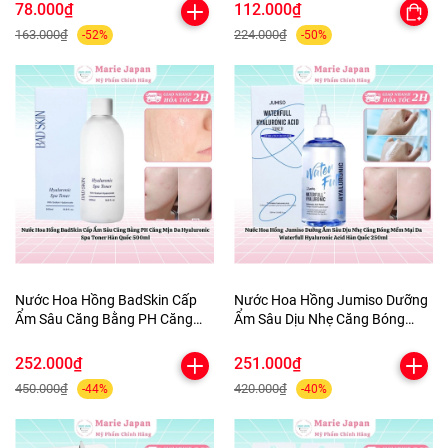
Palette 3.9g
Mát 100ml
78.000₫
112.000₫
163.000₫
224.000₫
-52%
-50%
Nước Hoa Hồng BadSkin Cấp
Nước Hoa Hồng Jumiso Dưỡng
Ẩm Sâu Căng Bằng PH Căng
Ẩm Sâu Dịu Nhẹ Căng Bóng
Mịn Da Hyaluronic Spa Toner
Mềm Mại Da Waterfull
Hàn Quốc 500ml
Hyaluronic Acid Hàn Quốc
252.000₫
251.000₫
250ml
450.000₫
420.000₫
-44%
-40%