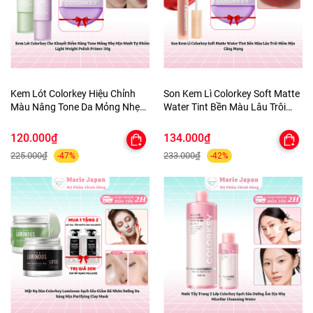
Kem Lót Colorkey Hiệu Chỉnh
Son Kem Lì Colorkey Soft Matte
Màu Nâng Tone Da Mỏng Nhẹ
Water Tint Bền Màu Lâu Trôi
Tự Nhiên Light Weight Polish
Siêu Mịn Môi - TẶNG 1 BÔNG
Primer 30g - TẶNG 1 BÔNG MÚT
MÚT TÍM
120.000₫
134.000₫
TÍM
225.000₫
233.000₫
-47%
-42%