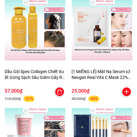
Dầu Gội Spes Collagen Chiết Xu
[1 MIẾNG LẺ] Mặt Nạ Serum x3
ất Gừng Sạch Sâu Giảm Gãy Rụ
Neogen Real Vita C Mask 22%
ng Tóc Chắc Khỏe Bồng Bềnh
Dưỡng Trắng Mờ Thâm Hàn
Quốc
57.000₫
25.000₫
116.000₫
45.000₫
-51%
-44%