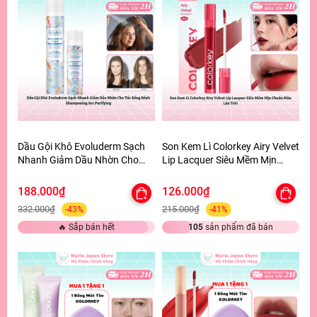
Dầu Gội Khô Evoluderm Sạch
Son Kem Lì Colorkey Airy Velvet
Nhanh Giảm Dầu Nhờn Cho
Lip Lacquer Siêu Mềm Mịn
Tóc Bồng Bềnh Shampooing
Chuẩn Màu Lâu Trôi
Sec Purifying
188.000₫
126.000₫
332.000₫
215.000₫
-43%
-41%
🔥 Sắp bán hết
105
sản phẩm đã bán