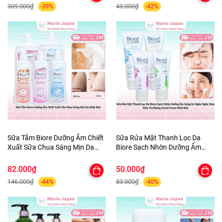
309.000₫
43.000₫
-39%
-42%
Sữa Tắm Biore Dưỡng Ẩm Chiết
Sữa Rửa Mặt Thanh Lọc Da
Xuất Sữa Chua Sáng Mịn Da
Biore Sạch Nhờn Dưỡng Ẩm
Nhật Bản
Sáng Da Ngăn Ngừa Mụn Skin
Purifying Facial Foam Nhật Bản
82.000₫
50.000₫
146.000₫
83.000₫
-44%
-40%