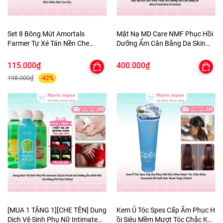
Set 8 Bông Mút Amortals
Mặt Nạ MD Care NMF Phục Hồi
Farmer Tự Xé Tán Nền Che
Dưỡng Ẩm Cân Bằng Da Skin
Khuyết Điểm Đàn Hồi Siêu Mềm
Protection Premium
Mịn Cao Cấp
115.000₫
400.000₫
198.000₫
-42%
[MUA 1 TẶNG 1][CHE TÊN] Dung
Kem Ủ Tóc Spes Cấp Ẩm Phục H
Dịch Vệ Sinh Phụ Nữ Intimate
ồi Siêu Mềm Mượt Tóc Chắc Khỏ