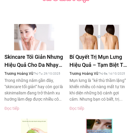
Skincare Tối Giản Nhưng
Bí Quyết Trị Mụn Lưng
Hiệu Quả Cho Da Nhạy
Hiệu Quả – Tạm Biệt Tự
Cảm – Xu Hướng Làm
Ti Khi Diện Áo Hở Lưng
Trương Hoàng Vũ
Trương Hoàng Vũ
Thứ Tư, 29/10/2025
Thứ Ba, 14/10/2025
Đẹp 2025
Trong những năm gần đây,
Mụn lưng là “kẻ thù thầm lặng”
“skincare tối giản” hay còn gọi là
khiến nhiều cô nàng mất tự tin
skinimalism đang trở thành xu
khi diện những bộ cánh gợi
hướng làm đẹp được nhiều cô
cảm. Nhưng bạn có biết, trị...
gái yêu thích....
Đọc tiếp
Đọc tiếp