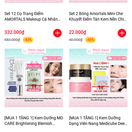
Set 12 Cọ Trang Điểm
Set 2 Bông Amortals Mini Che
AMORTALS Makeup Cá Nhân
Khuyết Điểm Tán Kem Nền Chi
Chuyên Nghiệp Lông Mềm Mịn
Tiết Mềm Mịn Nhỏ Gọn Tiện Lợi
Kèm Túi Đựng Tiện Lợi
The Little Concealer Powder
332.000₫
22.000₫
Puff
583.000₫
40.000₫
-43%
-45%
[MUA 1 TẶNG 1] Kem Dưỡng MD
[MUA 1 TẶNG 1] Kem Dưỡng
CARE Brightening Blemish
Dạng Viên Nang Medicube Deep
Cream Dưỡng Sáng Đều Màu Da
Pink Capsule Cream Dưỡng