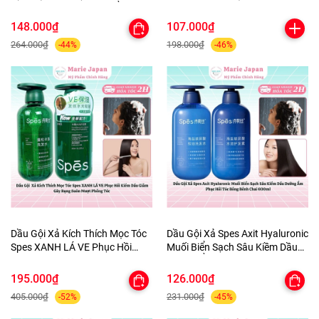
ZIAJA Wash Gel DưỡngẨm
e Essential Oil Soft Hair Mask Tu
KhửMùi CânBằng PH Chai
ýp 200ml
148.000₫
107.000₫
200ml-TẶNG 1MASK
264.000₫
198.000₫
-44%
-46%
Dầu Gội Xả Kích Thích Mọc Tóc
Dầu Gội Xả Spes Axit Hyaluronic
Spes XANH LÁ VE Phục Hồi
Muối Biển Sạch Sâu Kiềm Dầu
Kiềm Dầu Giảm Gãy Rụng Suôn
Dưỡng Ẩm Phục Hồi Tóc Bồng
Mượt Phồng Tóc
Bềnh Chai 600ml
195.000₫
126.000₫
405.000₫
231.000₫
-52%
-45%