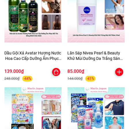
Dầu Gội Xả Avatar Hương Nước
Lăn Sáp Nivea Pearl & Beauty
Hoa Cao Cấp Dưỡng Ẩm Phục
Khử Mùi Dưỡng Da Trắng Sáng
Hồi Tóc Bồng Bềnh Chắc Khỏe
Mịn Màng Mờ Thâm 50ml
139.000₫
85.000₫
248.000₫
144.000₫
-44%
-41%