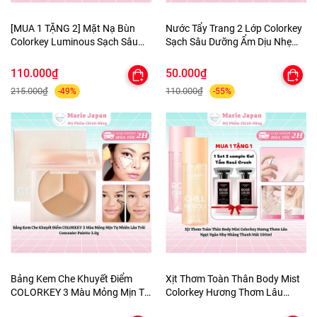
[MUA 1 TẶNG 2] Mặt Nạ Bùn
Nước Tẩy Trang 2 Lớp Colorkey
Colorkey Luminous Sạch Sâu
Sạch Sâu Dưỡng Ẩm Dịu Nhẹ
Giảm Bã Nhờn Dưỡng Da Sáng
Micellar Cleansing Water
Mịn Purifying Clay Mask - TẶNG
110.000₫
50.000₫
SET SAMPLE 2 GEL TẮM
215.000₫
110.000₫
-49%
-55%
Bảng Kem Che Khuyết Điểm
Xịt Thơm Toàn Thân Body Mist
COLORKEY 3 Màu Mỏng Mịn Tự
Colorkey Hương Thơm Lâu
Nhiên Lâu Trôi Concealer
Ngọt Ngào Nhẹ Nhàng Thanh