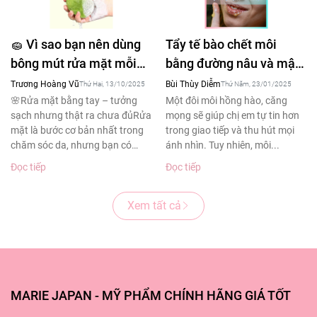
🧽 Vì sao bạn nên dùng
Tẩy tế bào chết môi
bông mút rửa mặt mỗi
bằng đường nâu và mật
ngày – Bí quyết làm
ong tạm biệt đôi môi
Trương Hoàng Vũ
Bùi Thùy Diễm
Thứ Hai, 13/10/2025
Thứ Năm, 23/01/2025
sạch sâu cho làn da
thâm sạm
🌸Rửa mặt bằng tay – tưởng
Một đôi môi hồng hào, căng
sạch nhưng thật ra chưa đủRửa
mọng sẽ giúp chị em tự tin hơn
khỏe đẹp
mặt là bước cơ bản nhất trong
trong giao tiếp và thu hút mọi
chăm sóc da, nhưng bạn có
ánh nhìn. Tuy nhiên, môi...
biết?Theo...
Đọc tiếp
Đọc tiếp
Xem tất cả
MARIE JAPAN - MỸ PHẨM CHÍNH HÃNG GIÁ TỐT