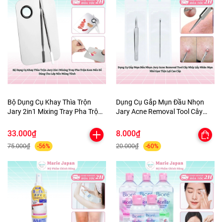
Bộ Dụng Cụ Khay Thìa Trộn
Dụng Cụ Gắp Mụn Đầu Nhọn
Jary 2in1 Mixing Tray Pha Trộn
Jary Acne Removal Tool Cây
Kem Nền Dễ Dàng Cho Lớp Nền
Nhíp Lấy Nhân Mụn Nhỏ Gọn
Mỏng Tênh
Tiện Lợi Cao Cấp
33.000₫
8.000₫
75.000₫
20.000₫
-56%
-60%