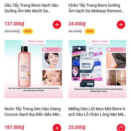
Dầu Tẩy Trang Biore Sạch Sâu
Khăn Tẩy Trang Biore Dưỡng
Dưỡng Ẩm Mịn Mướt Da
Ẩm Sạch Da Makeup Remove
Makeup Remove Perfect Oil
Cleansing Nhật Bản Túi 10
Nhật Bản Chai 150ml
Miếng
137.000₫
24.000₫
253.000₫
43.000₫
-46%
-44%
Nước Tẩy Trang Sen Hậu Giang
Miếng Dán Lột Mụn Mũi Biore S
Cocoon Sạch Bụi Bẩn Siêu Mịn
ạch Sâu Lỗ Chân Lông Mịn Màn
Dịu Êm Cho Da Rất Nhạy Cảm
g Da Nhật Bản Hộp 4 Miếng
500ml
187.000₫
25.000₫