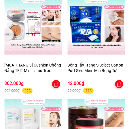
[MUA 1 TẶNG 3] Cushion Chống
Bông Tẩy Trang S Select Cotton
Nắng TFIT Mịn Lì Lâu Trôi
Puff Siêu Mềm Min Bông Tự
Dưỡng Ẩm Tự Nhiên Layering
Nhiên An Toàn Cho Da
Fit Cover Hàn Quốc
302.000₫
42.000₫
504.000₫
95.000₫
-40%
-56%