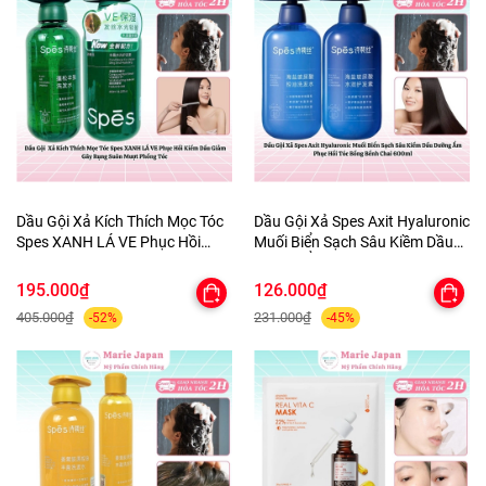
Dầu Gội Xả Kích Thích Mọc Tóc
Dầu Gội Xả Spes Axit Hyaluronic
Spes XANH LÁ VE Phục Hồi
Muối Biển Sạch Sâu Kiềm Dầu
Kiềm Dầu Giảm Gãy Rụng Suôn
Dưỡng Ẩm Phục Hồi Tóc Bồng
Mượt Phồng Tóc
Bềnh Chai 600ml
195.000₫
126.000₫
405.000₫
231.000₫
-52%
-45%