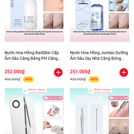
Nước Hoa Hồng BadSkin Cấp
Nước Hoa Hồng Jumiso Dưỡng
Ẩm Sâu Căng Bằng PH Căng
Ẩm Sâu Dịu Nhẹ Căng Bóng
Mịn Da Hyaluronic Spa Toner
Mềm Mại Da Waterfull
Hàn Quốc 500ml
Hyaluronic Acid Hàn Quốc
252.000₫
251.000₫
250ml
450.000₫
420.000₫
-44%
-40%