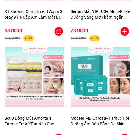
Xịt khoáng Compliment Aqua S
Serum Mắt VIPLUS+ Multi-P Eye
pray 99% Cấp Ẩm Làm Mát Dịu
Dưỡng Sáng Mờ Thâm Ngăn
Da 200ml
Ngừa Lão Hóa Dưỡng Ẩm Da
10ml
63.000₫
73.000₫
135.000₫
149.000₫
-53%
-51%
Set 8 Bông Mút Amortals
Mặt Nạ MD Care NMF Phục Hồi
Farmer Tự Xé Tán Nền Che
Dưỡng Ẩm Cân Bằng Da Skin
Khuyết Điểm Đàn Hồi Siêu Mềm
Protection Premium