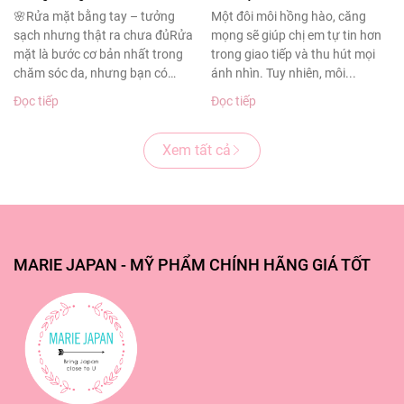
sạch sâu cho làn da
thâm sạm
🌸Rửa mặt bằng tay – tưởng
Một đôi môi hồng hào, căng
sạch nhưng thật ra chưa đủRửa
mọng sẽ giúp chị em tự tin hơn
khỏe đẹp
mặt là bước cơ bản nhất trong
trong giao tiếp và thu hút mọi
chăm sóc da, nhưng bạn có
ánh nhìn. Tuy nhiên, môi...
biết?Theo...
Đọc tiếp
Đọc tiếp
Xem tất cả
MARIE JAPAN - MỸ PHẨM CHÍNH HÃNG GIÁ TỐT