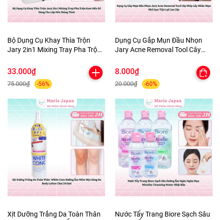
Bộ Dụng Cụ Khay Thìa Trộn
Dụng Cụ Gắp Mụn Đầu Nhọn
Jary 2in1 Mixing Tray Pha Trộn
Jary Acne Removal Tool Cây
Kem Nền Dễ Dàng Cho Lớp Nền
Nhíp Lấy Nhân Mụn Nhỏ Gọn
Mỏng Tênh
Tiện Lợi Cao Cấp
33.000₫
8.000₫
75.000₫
20.000₫
-56%
-60%
Xịt Dưỡng Trắng Da Toàn Thân
Nước Tẩy Trang Biore Sạch Sâu