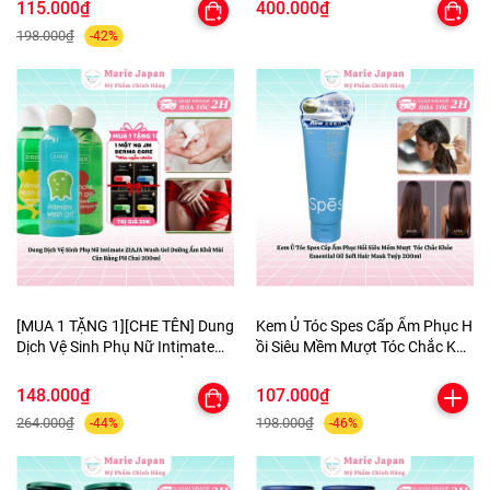
Mịn Cao Cấp
115.000₫
400.000₫
198.000₫
-42%
[MUA 1 TẶNG 1][CHE TÊN] Dung
Kem Ủ Tóc Spes Cấp Ẩm Phục H
Dịch Vệ Sinh Phụ Nữ Intimate
ồi Siêu Mềm Mượt Tóc Chắc Khỏ
ZIAJA Wash Gel DưỡngẨm
e Essential Oil Soft Hair Mask Tu
KhửMùi CânBằng PH Chai
ýp 200ml
148.000₫
107.000₫
200ml-TẶNG 1MASK
264.000₫
198.000₫
-44%
-46%