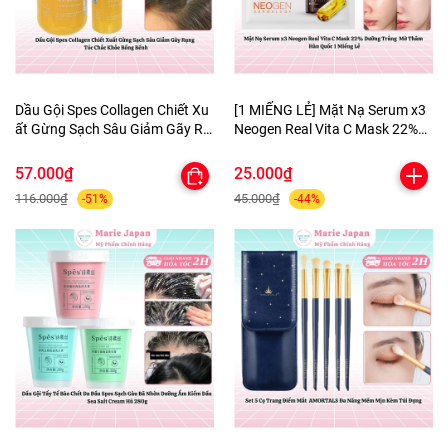
Dầu Gội Spes Collagen Chiết Xu
[1 MIẾNG LẺ] Mặt Nạ Serum x3
ất Gừng Sạch Sâu Giảm Gãy Rụ
Neogen Real Vita C Mask 22%
ng Tóc Chắc Khỏe Bồng Bềnh
Dưỡng Trắng Mờ Thâm Hàn
Quốc
57.000₫
25.000₫
116.000₫
45.000₫
-51%
-44%