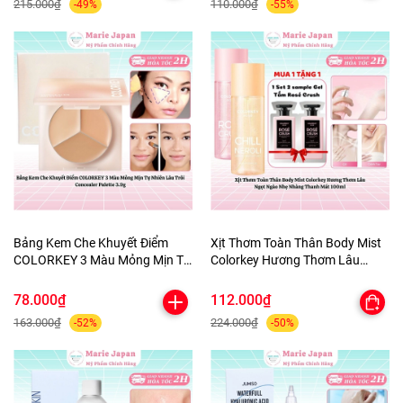
215.000₫
110.000₫
-49%
-55%
Bảng Kem Che Khuyết Điểm
Xịt Thơm Toàn Thân Body Mist
COLORKEY 3 Màu Mỏng Mịn Tự
Colorkey Hương Thơm Lâu
Nhiên Lâu Trôi Concealer
Ngọt Ngào Nhẹ Nhàng Thanh
Palette 3.9g
Mát 100ml
78.000₫
112.000₫
163.000₫
224.000₫
-52%
-50%