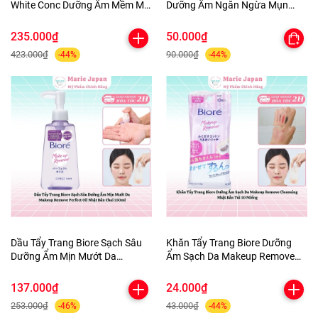
White Conc Dưỡng Ẩm Mềm Mịn
Dưỡng Ẩm Ngăn Ngừa Mụn
Sáng Da Body Lotion Chai
Micellar Cleansing Water Nhật
245ml
Bản
235.000₫
50.000₫
423.000₫
90.000₫
-44%
-44%
Dầu Tẩy Trang Biore Sạch Sâu
Khăn Tẩy Trang Biore Dưỡng
Dưỡng Ẩm Mịn Mướt Da
Ẩm Sạch Da Makeup Remove
Makeup Remove Perfect Oil
Cleansing Nhật Bản Túi 10
Nhật Bản Chai 150ml
Miếng
137.000₫
24.000₫
253.000₫
43.000₫
-46%
-44%