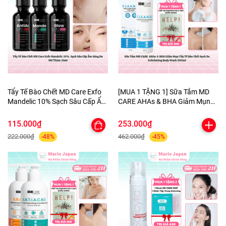
Tẩy Tế Bào Chết MD Care Exfo
[MUA 1 TẶNG 1] Sữa Tắm MD
Mandelic 10% Sạch Sâu Cấp Ẩm
CARE AHAs & BHA Giảm Mụn
Sáng Da Mờ Thâm 10ml
Tẩy Tế Bào Chết Sạch Da
Exfoliating Body Wash 200ml-
115.000₫
253.000₫
TẶNG 1 MẶT NẠ BERGAMO
222.000₫
462.000₫
-48%
-45%
HELP JARY