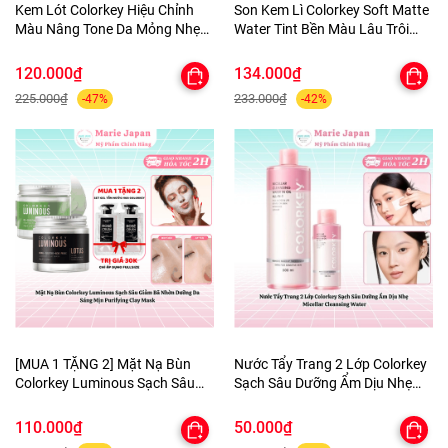
Kem Lót Colorkey Hiệu Chỉnh
Son Kem Lì Colorkey Soft Matte
Màu Nâng Tone Da Mỏng Nhẹ
Water Tint Bền Màu Lâu Trôi
Tự Nhiên Light Weight Polish
Siêu Mịn Môi - TẶNG 1 BÔNG
Primer 30g - TẶNG 1 BÔNG MÚT
MÚT TÍM
120.000₫
134.000₫
TÍM
225.000₫
233.000₫
-47%
-42%
[MUA 1 TẶNG 2] Mặt Nạ Bùn
Nước Tẩy Trang 2 Lớp Colorkey
Colorkey Luminous Sạch Sâu
Sạch Sâu Dưỡng Ẩm Dịu Nhẹ
Giảm Bã Nhờn Dưỡng Da Sáng
Micellar Cleansing Water
Mịn Purifying Clay Mask - TẶNG
110.000₫
50.000₫
SET SAMPLE 2 GEL TẮM