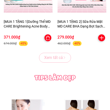
[MUA 1 TẶNG 1]Dưỡng Thể MD
[MUA 1 TẶNG 2] Sữa Rửa Mặt
CARE Brightening Acne Body
MD CARE BHA Dạng Bọt Sạch
Lotion Dưỡng Sáng Da Mờ
Sâu Kiềm Dầu Giảm Mụn Cho
Thâm Giảm Mụn Cơ Thể Chai
Da Dầu Mụn Nhạy Cảm 150ml-
371.000₫
279.000₫
200ml-TẶNG 1 MẶT NẠ
TẶNG 1 MASK MNF+1 KHĂN
674.000₫
462.000₫
-45%
-40%
BERGAMO HELP JARY
TẨY TRANG COLORKEY
Xem tất cả