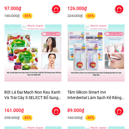
Quần Áo tủ Giày Nhật Bản 3
ùi Hôi Nhật Bản 100ml
Hộpx450ml
97.000₫
126.000₫
180.000₫
224.000₫
-46%
-44%
Bột Lá Đại Mạch Non Rau Xanh
Tăm Silicon Smart Inn
Và Trái Cây S SELECT Bổ Sung
Interdental Làm Sạch Kẽ Răng
Canxi Chất Xơ Hòa Tan Nhật
Dịu Nhẹ An Toàn Nhật Bản
Bản
161.000₫
89.000₫
298.000₫
160.000₫
-46%
-44%