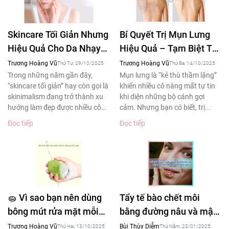
Skincare Tối Giản Nhưng
Bí Quyết Trị Mụn Lưng
Hiệu Quả Cho Da Nhạy
Hiệu Quả – Tạm Biệt Tự
Cảm – Xu Hướng Làm
Ti Khi Diện Áo Hở Lưng
Trương Hoàng Vũ
Trương Hoàng Vũ
Thứ Tư, 29/10/2025
Thứ Ba, 14/10/2025
Đẹp 2025
Trong những năm gần đây,
Mụn lưng là “kẻ thù thầm lặng”
“skincare tối giản” hay còn gọi là
khiến nhiều cô nàng mất tự tin
skinimalism đang trở thành xu
khi diện những bộ cánh gợi
hướng làm đẹp được nhiều cô
cảm. Nhưng bạn có biết, trị...
gái yêu thích....
Đọc tiếp
Đọc tiếp
🧽 Vì sao bạn nên dùng
Tẩy tế bào chết môi
bông mút rửa mặt mỗi
bằng đường nâu và mật
ngày – Bí quyết làm
ong tạm biệt đôi môi
Trương Hoàng Vũ
Bùi Thùy Diễm
Thứ Hai, 13/10/2025
Thứ Năm, 23/01/2025