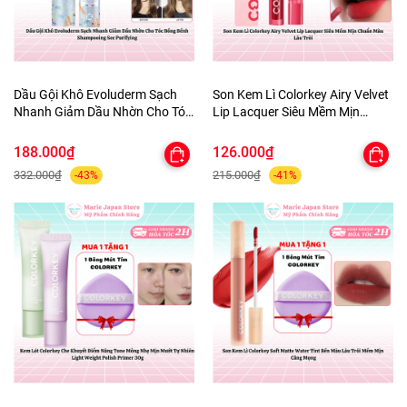
Dầu Gội Khô Evoluderm Sạch
Son Kem Lì Colorkey Airy Velvet
Nhanh Giảm Dầu Nhờn Cho Tóc
Lip Lacquer Siêu Mềm Mịn
Bồng Bềnh Shampooing Sec
Chuẩn Màu Lâu Trôi
Purifying
188.000₫
126.000₫
332.000₫
215.000₫
-43%
-41%