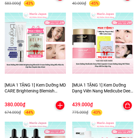
583.000₫
40.000₫
-43%
-45%
[MUA 1 TẶNG 1] Kem Dưỡng MD
[MUA 1 TẶNG 1] Kem Dưỡng
CARE Brightening Blemish
Dạng Viên Nang Medicube Deep
Cream Dưỡng Sáng Đều Màu Da
Pink Capsule Cream Dưỡng
Cấp Ẩm Chuyên Sâu 50ml-
Sáng Mờ Thâm Phục Hồi Da
380.000₫
439.000₫
TẶNG 1 MẶT NẠ BERGAMO
Hộp 55g - TẶNG MẶT NẠ MẮT
674.000₫
775.000₫
-44%
-43%
HELP JARY