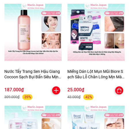
Nước Tẩy Trang Sen Hậu Giang
Miếng Dán Lột Mụn Mũi Biore S
Cocoon Sạch Bụi Bẩn Siêu Mịn
ạch Sâu Lỗ Chân Lông Mịn Màn
Dịu Êm Cho Da Rất Nhạy Cảm
g Da Nhật Bản Hộp 4 Miếng
500ml
187.000₫
25.000₫
309.000₫
43.000₫
-39%
-42%