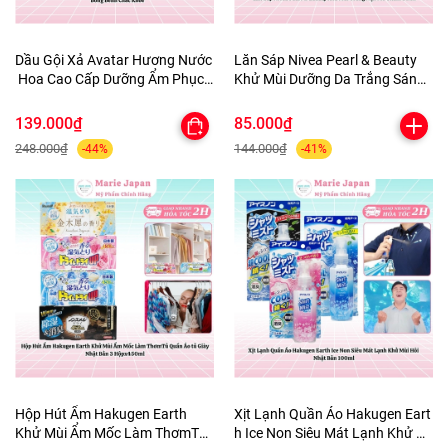
Dầu Gội Xả Avatar Hương Nước
Lăn Sáp Nivea Pearl & Beauty
Hoa Cao Cấp Dưỡng Ẩm Phục
Khử Mùi Dưỡng Da Trắng Sáng
Hồi Tóc Bồng Bềnh Chắc Khỏe
Mịn Màng Mờ Thâm 50ml
139.000₫
85.000₫
248.000₫
144.000₫
-44%
-41%
Hộp Hút Ẩm Hakugen Earth
Xịt Lạnh Quần Áo Hakugen Eart
Khử Mùi Ẩm Mốc Làm ThơmTủ
h Ice Non Siêu Mát Lạnh Khử M