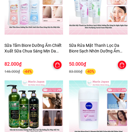
Sữa Tắm Biore Dưỡng Ẩm Chiết
Sữa Rửa Mặt Thanh Lọc Da
Xuất Sữa Chua Sáng Mịn Da
Biore Sạch Nhờn Dưỡng Ẩm
Nhật Bản
Sáng Da Ngăn Ngừa Mụn Skin
Purifying Facial Foam Nhật Bản
82.000₫
50.000₫
146.000₫
83.000₫
-44%
-40%