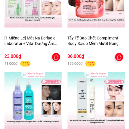
[1 Miếng Lẻ] Mặt Nạ Derladie
Tẩy Tế Bào Chết Compliment
Laboratorie Vital Dưỡng Ẩm
Body Scrub Mềm Mướt Bóng
Phục Hồi Sáng Da Hàn Quốc
Khỏe Sáng Mịn Da 400ml
23.000₫
86.000₫
41.000₫
155.000₫
-44%
-45%