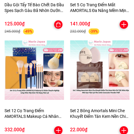
Dầu Gội Tẩy Tế Bào Chết Da Đầu
Set 5 Cọ Trang Điểm Mắt
Spes Sạch Gàu Bã Nhờn Dưỡng
AMORTALS Đa Năng Mềm Mịn
Ẩm Kiềm Dầu Sea Salt Cream
Kèm Túi Đựng
Hũ 280g
125.000₫
141.000₫
245.000₫
232.000₫
-49%
-39%
Set 12 Cọ Trang Điểm
Set 2 Bông Amortals Mini Che
AMORTALS Makeup Cá Nhân
Khuyết Điểm Tán Kem Nền Chi
Chuyên Nghiệp Lông Mềm Mịn
Tiết Mềm Mịn Nhỏ Gọn Tiện Lợi
Kèm Túi Đựng Tiện Lợi
The Little Concealer Powder
332.000₫
22.000₫
Puff