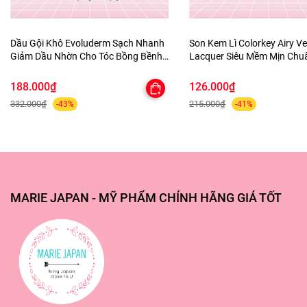
#cotrangdiem #cotrangdiemamortals #setco5cay
Dầu Gội Khô Evoluderm Sạch Nhanh
Son Kem Lì Colorkey Airy Ve
#comakeup #cotrangdiemmini #amortals #mariejapan
Giảm Dầu Nhờn Cho Tóc Bồng Bềnh
Lacquer Siêu Mềm Mịn Ch
#mariejapanstore #myphamchinhhang #myphamnhatban
Shampooing Sec Purifying
Lâu Trôi
#hangnhatgiatot #mariejapanhangnhat
188.000₫
126.000₫
332.000₫
215.000₫
-43%
-41%
MARIE JAPAN - MỸ PHẨM CHÍNH HÃNG GIÁ TỐT