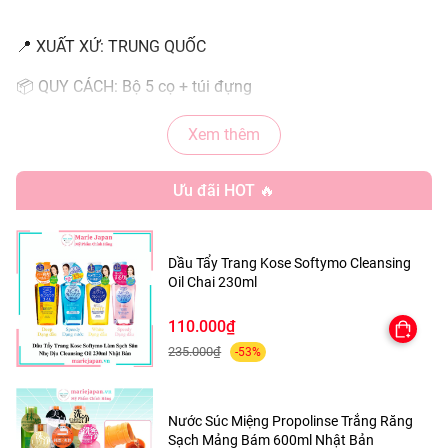
📍 XUẤT XỨ: TRUNG QUỐC
📦 QUY CÁCH: Bộ 5 cọ + túi đựng
Xem thêm
🌟 CÔNG DỤNG NỔI BẬT
Ưu đãi HOT 🔥
Hỗ trợ tán phấn, tạo khối, kẻ mày và trang điểm chi tiết.
Lông cọ mềm mịn, an toàn cho da, không gây rát hay kích
Dầu Tẩy Trang Kose Softymo Cleansing
ứng.
Oil Chai 230ml
Bám phấn tốt, giúp lớp trang điểm mịn đẹp, lâu trôi.
110.000₫
Thiết kế nhỏ gọn, tiện mang theo khi đi xa.
235.000₫
-53%
Nước Súc Miệng Propolinse Trắng Răng
📌 HƯỚNG DẪN SỬ DỤNG
Sạch Mảng Bám 600ml Nhật Bản