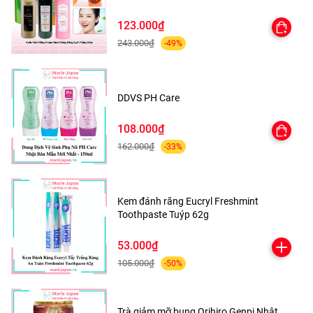
Sử dụng từng loại cọ theo chức năng: tán nền, phủ phấn,
123.000₫
đánh má, tạo khối, kẻ mày.
243.000₫
-49%
Vệ sinh cọ định kỳ để giữ cọ luôn sạch và bền đẹp.
DDVS PH Care
108.000₫
162.000₫
-33%
Kem đánh răng Eucryl Freshmint
Toothpaste Tuýp 62g
53.000₫
105.000₫
-50%
Trà giảm mỡ bụng Orihiro Genpi Nhật