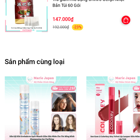
Bản Túi 60 Gói
147.000₫
192.000₫
-23%
✅---MARIE JAPAN CAM KẾT---✅
🌸 Các sản phẩm được nhập khẩu chính hãng, đạt tiêu
chuẩn về chất lượng và an toàn.
Sản phẩm cùng loại
🌸 Luôn sẵn sàng giải đáp mọi thắc mắc về sản phẩm
cũng như dịch vụ của shop, xin quý khách hãy CHAT NGAY
với shop để được tư vấn và hỗ trợ.
🌸 Hỗ trợ đổi trả sản phẩm theo chính sách
❤ MARIE JAPAN xin cảm ơn quý khách đã tin tưởng và sử
dụng sản phẩm của shop. Shop sẽ không ngừng cải tiến,
mang lại những dòng sản phẩm và dịch vụ tốt nhất đến
tay khách hàng! ❤️