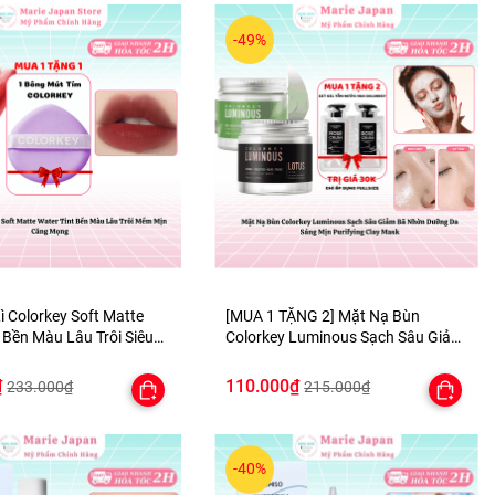
-49%
ì Colorkey Soft Matte
[MUA 1 TẶNG 2] Mặt Nạ Bùn
 Bền Màu Lâu Trôi Siêu
Colorkey Luminous Sạch Sâu Giảm
 TẶNG 1 BÔNG MÚT TÍM
Bã Nhờn Dưỡng Da Sáng Mịn
Purifying Clay Mask - TẶNG SET
₫
110.000₫
233.000₫
215.000₫
SAMPLE 2 GEL TẮM
-40%