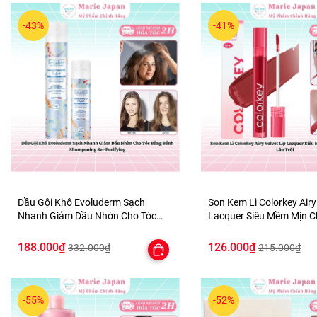
-43%
-41%
Dầu Gội Khô Evoluderm Sạch
Son Kem Lì Colorkey Airy
Nhanh Giảm Dầu Nhờn Cho Tóc
Lacquer Siêu Mềm Mịn 
Bồng Bềnh Shampooing Sec
Lâu Trôi
Purifying
188.000₫
126.000₫
332.000₫
215.000₫
-55%
-52%