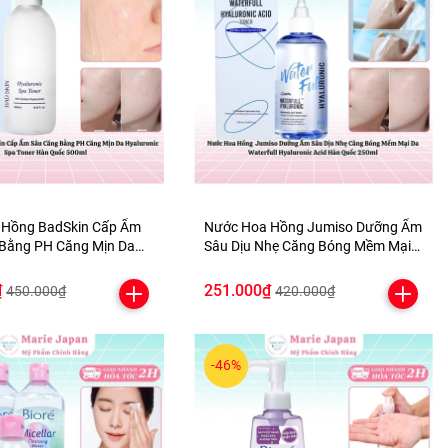
 Hồng BadSkin Cấp Ẩm
Nước Hoa Hồng Jumiso Dưỡng Ẩm
Bằng PH Căng Mịn Da
Sâu Dịu Nhẹ Căng Bóng Mềm Mại
c Spa Toner Hàn Quốc
Da Waterfull Hyaluronic Acid Hàn
Quốc 250ml
₫
251.000₫
450.000₫
420.000₫
-46%