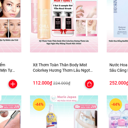
iểm
Xịt Thơm Toàn Thân Body Mist
Nước Hoa
Mịn Tự
Colorkey Hương Thơm Lâu Ngọt
Sâu Căng 
 Palette
Ngào Nhẹ Nhàng Thanh Mát
Hyaluroni
100ml
500ml
112.000₫
252.000
224.000₫
-44%
-44%