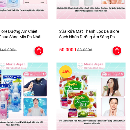
iore Dưỡng Ẩm Chiết
Sữa Rửa Mặt Thanh Lọc Da Biore
Chua Sáng Mịn Da Nhật
Sạch Nhờn Dưỡng Ẩm Sáng Da
Ngăn Ngừa Mụn Skin Purifying
Facial Foam Nhật Bản
50.000₫
146.000₫
83.000₫
-46%