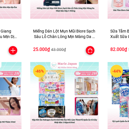
 Giang
Miếng Dán Lột Mụn Mũi Biore Sạch
Sữa Tắm B
Sâu Lỗ Chân Lông Mịn Màng Da N
Xuất Sữa 
m 500ml
hật Bản Hộp 4 Miếng
Bản
25.000₫
82.000₫
43.000₫
-46%
-44%