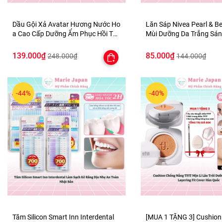
Dầu Gội Xả Avatar Hương Nước Ho
Lăn Sáp Nivea Pearl & B
a Cao Cấp Dưỡng Ẩm Phục Hồi Tóc
Mùi Dưỡng Da Trắng Sán
Bồng Bềnh Chắc Khỏe
Màng Mờ Thâm 50ml
139.000₫
85.000₫
248.000₫
144.000₫
-44%
-40%
Tăm Silicon Smart Inn Interdental
[MUA 1 TẶNG 3] Cushio