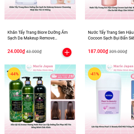
Khăn Tẩy Trang Biore Dưỡng Ẩm
Nước Tẩy Trang Sen Hậu
Sạch Da Makeup Remove
Cocoon Sạch Bụi Bẩn Siêu Mịn Dịu
Cleansing Nhật Bản Túi 10 Miếng
Êm Cho Da Rất Nhạy Cả
24.000₫
187.000₫
43.000₫
309.000₫
-44%
-41%