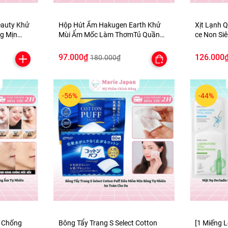
eauty Khử
Hộp Hút Ẩm Hakugen Earth Khử
Xịt Lạnh 
g Mịn
Mùi Ẩm Mốc Làm ThơmTủ Quần
ce Non Si
Áo tủ Giày Nhật Bản 3 Hộpx450ml
Nhật Bản
97.000₫
126.000
180.000₫
-56%
-44%
n Chống
Bông Tẩy Trang S Select Cotton
[1 Miếng L