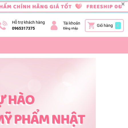
×
Hỗ trợ khách hàng
Tài khoản
Giỏ hàng
0
0965317375
Đăng nhập