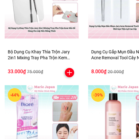
Bộ Dụng Cụ Khay Thìa Trộn Jary
Dụng Cụ Gắp Mụn Đầu N
2in1 Mixing Tray Pha Trộn Kem
Acne Removal Tool Cây 
Nền Dễ Dàng Cho Lớp Nền Mỏng
Nhân Mụn Nhỏ Gọn Tiện 
Tênh
Cấp
33.000₫
8.000₫
75.000₫
20.000₫
-44%
-39%