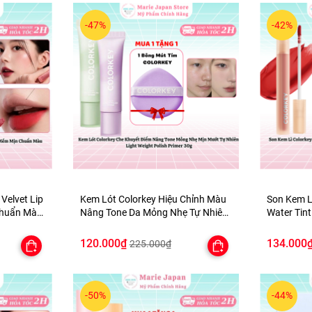
-47%
-42%
 Velvet Lip
Kem Lót Colorkey Hiệu Chỉnh Màu
Son Kem L
Chuẩn Màu
Nâng Tone Da Mỏng Nhẹ Tự Nhiên
Water Tint
Light Weight Polish Primer 30g -
Mịn Môi -
TẶNG 1 BÔNG MÚT TÍM
120.000₫
134.000
225.000₫
-50%
-44%