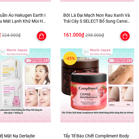
Quần Áo Hakugen Earth I
Bột Lá Đại Mạch Non Rau Xanh Và
êu Mát Lạnh Khử Mùi Hôi
Trái Cây S SELECT Bổ Sung Canxi
 100ml
Chất Xơ Hòa Tan Nhật Bản
₫
161.000₫
224.000₫
298.000₫
-45%
ẻ] Mặt Nạ Derladie
Tẩy Tế Bào Chết Compliment Body