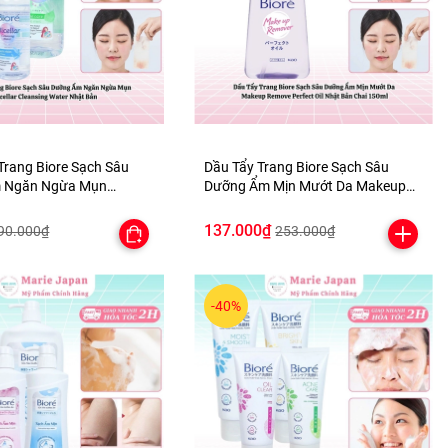
Trang Biore Sạch Sâu
Dầu Tẩy Trang Biore Sạch Sâu
 Ngăn Ngừa Mụn
Dưỡng Ẩm Mịn Mướt Da Makeup
Cleansing Water Nhật Bản
Remove Perfect Oil Nhật Bản Chai
150ml
137.000₫
90.000₫
253.000₫
-40%