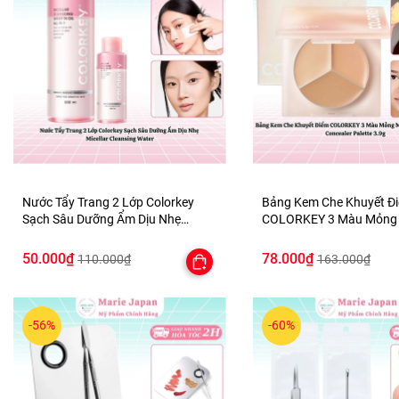
Nước Tẩy Trang 2 Lớp Colorkey
Bảng Kem Che Khuyết Đ
Sạch Sâu Dưỡng Ẩm Dịu Nhẹ
COLORKEY 3 Màu Mỏng 
Micellar Cleansing Water
Nhiên Lâu Trôi Concealer
3.9g
50.000₫
78.000₫
110.000₫
163.000₫
-56%
-60%