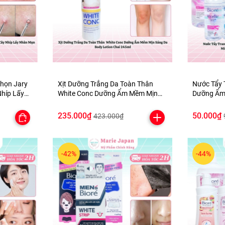
họn Jary
Xịt Dưỡng Trắng Da Toàn Thân
Nước Tẩy 
Nhíp Lấy
White Conc Dưỡng Ẩm Mềm Mịn
Dưỡng Ẩm
Lợi Cao
Sáng Da Body Lotion Chai 245ml
Micellar 
235.000₫
50.000₫
423.000₫
-42%
-44%