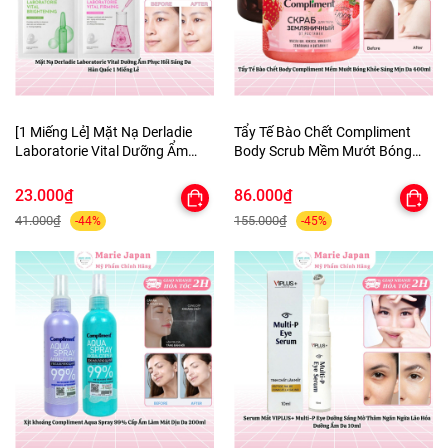
[1 Miếng Lẻ] Mặt Nạ Derladie
Tẩy Tế Bào Chết Compliment
Laboratorie Vital Dưỡng Ẩm
Body Scrub Mềm Mướt Bóng
Phục Hồi Sáng Da Hàn Quốc
Khỏe Sáng Mịn Da 400ml
23.000₫
86.000₫
41.000₫
155.000₫
-44%
-45%