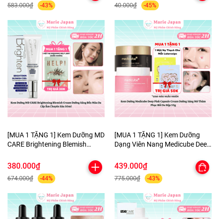
583.000₫
40.000₫
-43%
-45%
[MUA 1 TẶNG 1] Kem Dưỡng MD
[MUA 1 TẶNG 1] Kem Dưỡng
CARE Brightening Blemish
Dạng Viên Nang Medicube Deep
Cream Dưỡng Sáng Đều Màu Da
Pink Capsule Cream Dưỡng
Cấp Ẩm Chuyên Sâu 50ml-
Sáng Mờ Thâm Phục Hồi Da
380.000₫
439.000₫
TẶNG 1 MẶT NẠ BERGAMO
Hộp 55g - TẶNG MẶT NẠ MẮT
674.000₫
775.000₫
-44%
-43%
HELP JARY