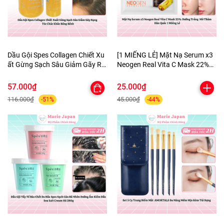
Dầu Gội Spes Collagen Chiết Xu
[1 MIẾNG LẺ] Mặt Nạ Serum x3
ất Gừng Sạch Sâu Giảm Gãy Rụ
Neogen Real Vita C Mask 22%
ng Tóc Chắc Khỏe Bồng Bềnh
Dưỡng Trắng Mờ Thâm Hàn
Quốc
57.000₫
25.000₫
116.000₫
45.000₫
-51%
-44%