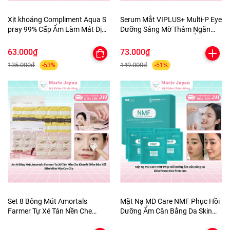
Xịt khoáng Compliment Aqua S
Serum Mắt VIPLUS+ Multi-P Eye
pray 99% Cấp Ẩm Làm Mát Dịu
Dưỡng Sáng Mờ Thâm Ngăn
Da 200ml
Ngừa Lão Hóa Dưỡng Ẩm Da
10ml
63.000₫
73.000₫
135.000₫
149.000₫
-53%
-51%
Set 8 Bông Mút Amortals
Mặt Nạ MD Care NMF Phục Hồi
Farmer Tự Xé Tán Nền Che
Dưỡng Ẩm Cân Bằng Da Skin
Khuyết Điểm Đàn Hồi Siêu Mềm
Protection Premium