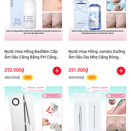
Nước Hoa Hồng BadSkin Cấp
Nước Hoa Hồng Jumiso Dưỡng
Ẩm Sâu Căng Bằng PH Căng
Ẩm Sâu Dịu Nhẹ Căng Bóng
Mịn Da Hyaluronic Spa Toner
Mềm Mại Da Waterfull
Hàn Quốc 500ml
Hyaluronic Acid Hàn Quốc
252.000₫
251.000₫
250ml
450.000₫
420.000₫
-44%
-40%