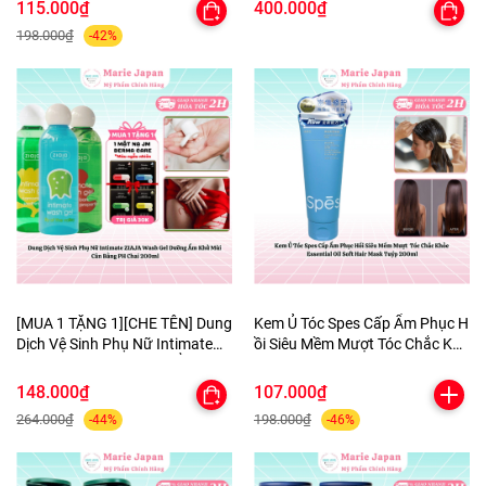
Mịn Cao Cấp
115.000₫
400.000₫
198.000₫
-42%
[MUA 1 TẶNG 1][CHE TÊN] Dung
Kem Ủ Tóc Spes Cấp Ẩm Phục H
Dịch Vệ Sinh Phụ Nữ Intimate
ồi Siêu Mềm Mượt Tóc Chắc Khỏ
ZIAJA Wash Gel DưỡngẨm
e Essential Oil Soft Hair Mask Tu
KhửMùi CânBằng PH Chai
ýp 200ml
148.000₫
107.000₫
200ml-TẶNG 1MASK
264.000₫
198.000₫
-44%
-46%