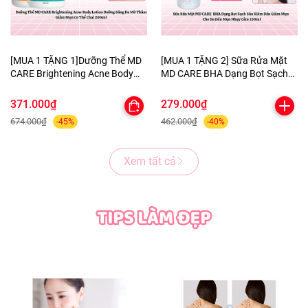
[MUA 1 TẶNG 1]Dưỡng Thể MD
[MUA 1 TẶNG 2] Sữa Rửa Mặt
CARE Brightening Acne Body
MD CARE BHA Dạng Bọt Sạch
Lotion Dưỡng Sáng Da Mờ
Sâu Kiềm Dầu Giảm Mụn Cho
Thâm Giảm Mụn Cơ Thể Chai
Da Dầu Mụn Nhạy Cảm 150ml-
371.000₫
279.000₫
200ml-TẶNG 1 MẶT NẠ
TẶNG 1 MASK MNF+1 KHĂN
674.000₫
462.000₫
-45%
-40%
BERGAMO HELP JARY
TẨY TRANG COLORKEY
Xem tất cả