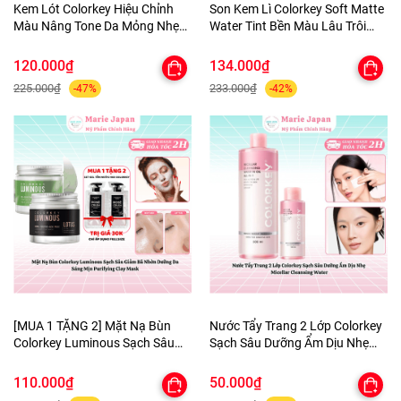
Kem Lót Colorkey Hiệu Chỉnh
Son Kem Lì Colorkey Soft Matte
Màu Nâng Tone Da Mỏng Nhẹ
Water Tint Bền Màu Lâu Trôi
Tự Nhiên Light Weight Polish
Siêu Mịn Môi - TẶNG 1 BÔNG
Primer 30g - TẶNG 1 BÔNG MÚT
MÚT TÍM
120.000₫
134.000₫
TÍM
225.000₫
233.000₫
-47%
-42%
[MUA 1 TẶNG 2] Mặt Nạ Bùn
Nước Tẩy Trang 2 Lớp Colorkey
Colorkey Luminous Sạch Sâu
Sạch Sâu Dưỡng Ẩm Dịu Nhẹ
Giảm Bã Nhờn Dưỡng Da Sáng
Micellar Cleansing Water
Mịn Purifying Clay Mask - TẶNG
110.000₫
50.000₫
SET SAMPLE 2 GEL TẮM