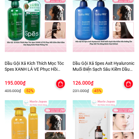
Dầu Gội Xả Kích Thích Mọc Tóc
Dầu Gội Xả Spes Axit Hyaluronic
Spes XANH LÁ VE Phục Hồi
Muối Biển Sạch Sâu Kiềm Dầu
Kiềm Dầu Giảm Gãy Rụng Suôn
Dưỡng Ẩm Phục Hồi Tóc Bồng
Mượt Phồng Tóc
Bềnh Chai 600ml
195.000₫
126.000₫
405.000₫
231.000₫
-52%
-45%