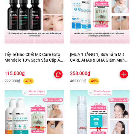
Tẩy Tế Bào Chết MD Care Exfo
[MUA 1 TẶNG 1] Sữa Tắm MD
Mandelic 10% Sạch Sâu Cấp Ẩm
CARE AHAs & BHA Giảm Mụn
Sáng Da Mờ Thâm 10ml
Tẩy Tế Bào Chết Sạch Da
Exfoliating Body Wash 200ml-
115.000₫
253.000₫
TẶNG 1 MẶT NẠ BERGAMO
222.000₫
462.000₫
-48%
-45%
HELP JARY