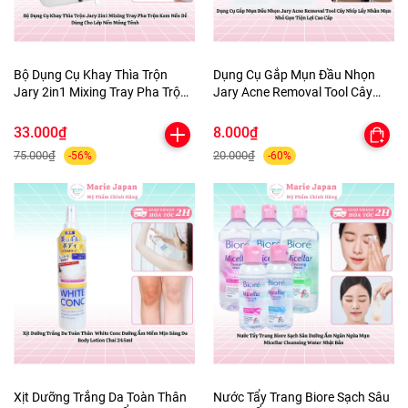
Bộ Dụng Cụ Khay Thìa Trộn
Dụng Cụ Gắp Mụn Đầu Nhọn
Jary 2in1 Mixing Tray Pha Trộn
Jary Acne Removal Tool Cây
Kem Nền Dễ Dàng Cho Lớp Nền
Nhíp Lấy Nhân Mụn Nhỏ Gọn
Mỏng Tênh
Tiện Lợi Cao Cấp
33.000₫
8.000₫
75.000₫
20.000₫
-56%
-60%
Xịt Dưỡng Trắng Da Toàn Thân
Nước Tẩy Trang Biore Sạch Sâu