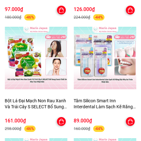
Quần Áo tủ Giày Nhật Bản 3
ùi Hôi Nhật Bản 100ml
Hộpx450ml
97.000₫
126.000₫
180.000₫
224.000₫
-46%
-44%
Bột Lá Đại Mạch Non Rau Xanh
Tăm Silicon Smart Inn
Và Trái Cây S SELECT Bổ Sung
Interdental Làm Sạch Kẽ Răng
Canxi Chất Xơ Hòa Tan Nhật
Dịu Nhẹ An Toàn Nhật Bản
Bản
161.000₫
89.000₫
298.000₫
160.000₫
-46%
-44%