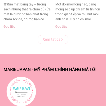
sạch sâu cho làn da
thâm sạm
🌸Rửa mặt bằng tay – tưởng
Một đôi môi hồng hào, căng
sạch nhưng thật ra chưa đủRửa
mọng sẽ giúp chị em tự tin hơn
khỏe đẹp
mặt là bước cơ bản nhất trong
trong giao tiếp và thu hút mọi
chăm sóc da, nhưng bạn có
ánh nhìn. Tuy nhiên, môi...
biết?Theo...
Đọc tiếp
Đọc tiếp
Xem tất cả
MARIE JAPAN - MỸ PHẨM CHÍNH HÃNG GIÁ TỐT