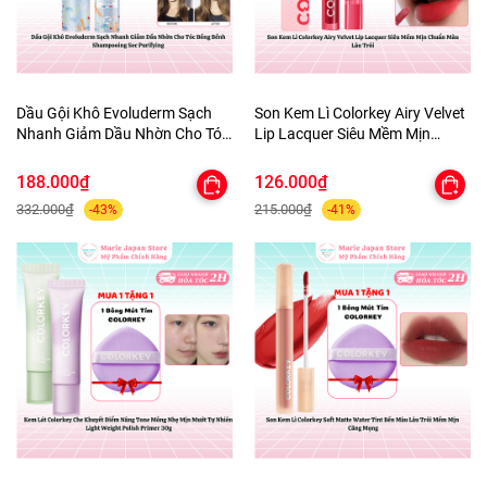
Dầu Gội Khô Evoluderm Sạch
Son Kem Lì Colorkey Airy Velvet
Nhanh Giảm Dầu Nhờn Cho Tóc
Lip Lacquer Siêu Mềm Mịn
Bồng Bềnh Shampooing Sec
Chuẩn Màu Lâu Trôi
Purifying
188.000₫
126.000₫
332.000₫
215.000₫
-43%
-41%