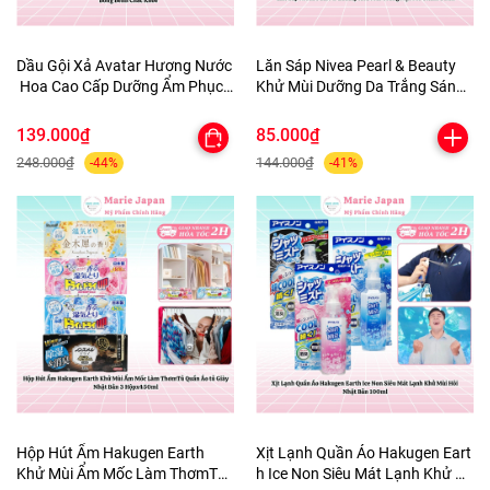
Dầu Gội Xả Avatar Hương Nước
Lăn Sáp Nivea Pearl & Beauty
Hoa Cao Cấp Dưỡng Ẩm Phục
Khử Mùi Dưỡng Da Trắng Sáng
Hồi Tóc Bồng Bềnh Chắc Khỏe
Mịn Màng Mờ Thâm 50ml
139.000₫
85.000₫
248.000₫
144.000₫
-44%
-41%
Hộp Hút Ẩm Hakugen Earth
Xịt Lạnh Quần Áo Hakugen Eart
Khử Mùi Ẩm Mốc Làm ThơmTủ
h Ice Non Siêu Mát Lạnh Khử M