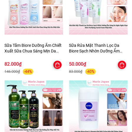
Sữa Tắm Biore Dưỡng Ẩm Chiết
Sữa Rửa Mặt Thanh Lọc Da
Xuất Sữa Chua Sáng Mịn Da
Biore Sạch Nhờn Dưỡng Ẩm
Nhật Bản
Sáng Da Ngăn Ngừa Mụn Skin
Purifying Facial Foam Nhật Bản
82.000₫
50.000₫
146.000₫
83.000₫
-44%
-40%