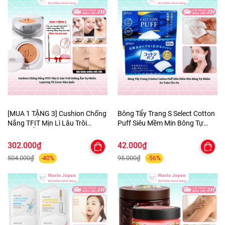
[MUA 1 TẶNG 3] Cushion Chống
Bông Tẩy Trang S Select Cotton
Nắng TFIT Mịn Lì Lâu Trôi
Puff Siêu Mềm Min Bông Tự
Dưỡng Ẩm Tự Nhiên Layering
Nhiên An Toàn Cho Da
Fit Cover Hàn Quốc
302.000₫
42.000₫
504.000₫
95.000₫
-40%
-56%