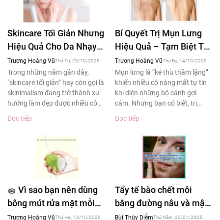
Skincare Tối Giản Nhưng
Bí Quyết Trị Mụn Lưng
Hiệu Quả Cho Da Nhạy
Hiệu Quả – Tạm Biệt Tự
Cảm – Xu Hướng Làm
Ti Khi Diện Áo Hở Lưng
Trương Hoàng Vũ
Trương Hoàng Vũ
Thứ Tư, 29/10/2025
Thứ Ba, 14/10/2025
Đẹp 2025
Trong những năm gần đây,
Mụn lưng là “kẻ thù thầm lặng”
“skincare tối giản” hay còn gọi là
khiến nhiều cô nàng mất tự tin
skinimalism đang trở thành xu
khi diện những bộ cánh gợi
hướng làm đẹp được nhiều cô
cảm. Nhưng bạn có biết, trị...
gái yêu thích....
Đọc tiếp
Đọc tiếp
🧽 Vì sao bạn nên dùng
Tẩy tế bào chết môi
bông mút rửa mặt mỗi
bằng đường nâu và mật
ngày – Bí quyết làm
ong tạm biệt đôi môi
Trương Hoàng Vũ
Bùi Thùy Diễm
Thứ Hai, 13/10/2025
Thứ Năm, 23/01/2025