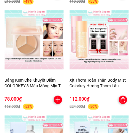
215.000₫
110.000₫
-49%
-55%
Bảng Kem Che Khuyết Điểm
Xịt Thơm Toàn Thân Body Mist
COLORKEY 3 Màu Mỏng Mịn Tự
Colorkey Hương Thơm Lâu
Nhiên Lâu Trôi Concealer
Ngọt Ngào Nhẹ Nhàng Thanh
Palette 3.9g
Mát 100ml
78.000₫
112.000₫
163.000₫
224.000₫
-52%
-50%