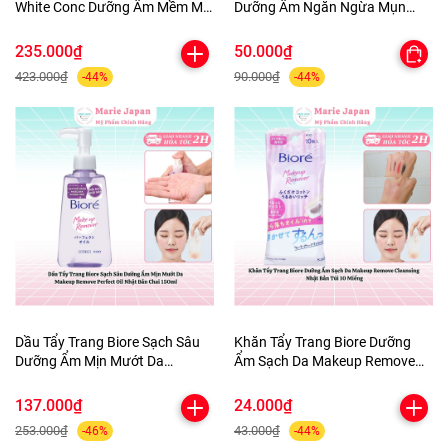
White Conc Dưỡng Ẩm Mềm Mịn
Dưỡng Ẩm Ngăn Ngừa Mụn
Sáng Da Body Lotion Chai
Micellar Cleansing Water Nhật
245ml
Bản
235.000₫
50.000₫
423.000₫
90.000₫
-44%
-44%
Dầu Tẩy Trang Biore Sạch Sâu
Khăn Tẩy Trang Biore Dưỡng
Dưỡng Ẩm Mịn Mướt Da
Ẩm Sạch Da Makeup Remove
Makeup Remove Perfect Oil
Cleansing Nhật Bản Túi 10
Nhật Bản Chai 150ml
Miếng
137.000₫
24.000₫
253.000₫
43.000₫
-46%
-44%