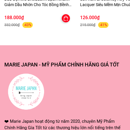
Giảm Dầu Nhờn Cho Tóc Bồng Bềnh
Lacquer Siêu Mềm Mịn Ch
Shampooing Sec Purifying
Lâu Trôi
188.000₫
126.000₫
332.000₫
215.000₫
-43%
-41%
MARIE JAPAN - MỸ PHẨM CHÍNH HÃNG GIÁ TỐT
❤️ Marie Japan hoạt động từ năm 2020, chuyên Mỹ Phẩm
Chính Hãng Gía Tốt từ các thương hiệu lớn nổi tiếng trên thế