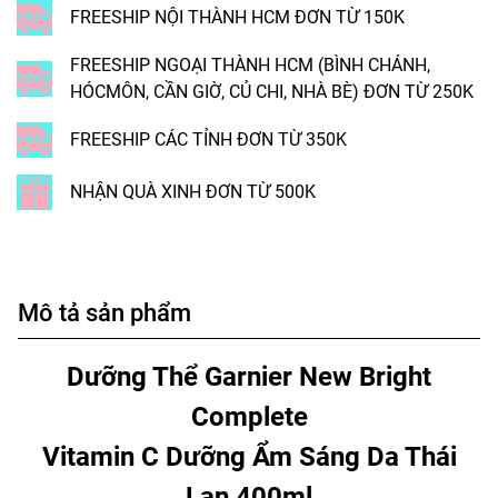
FREESHIP NỘI THÀNH HCM ĐƠN TỪ 150K
FREESHIP NGOẠI THÀNH HCM (BÌNH CHÁNH,
HÓCMÔN, CẦN GIỜ, CỦ CHI, NHÀ BÈ) ĐƠN TỪ 250K
FREESHIP CÁC TỈNH ĐƠN TỪ 350K
NHẬN QUÀ XINH ĐƠN TỪ 500K
Mô tả sản phẩm
Dưỡng Thể Garnier New Bright
Complete
Vitamin C Dưỡng Ẩm Sáng Da Thái
Lan 400ml