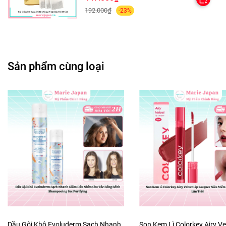
192.000₫
-23%
HƯỚNG DẪN SỬ DỤNG:
- Làm sạch cơ thể
Sản phẩm cùng loại
- Lấy lượng vừa đủ bôi đều toàn thân, matxa nhẹ
nhàng để sữa thấm thấu vào da
- Sử dụng mỗi ngày để có hiệu quả tốt nhất
- Sản phẩm chỉ sử dụng cho da cơ thể, không dùng
cho da mặt.
Dầu Gội Khô Evoluderm Sạch Nhanh
Son Kem Lì Colorkey Airy Ve