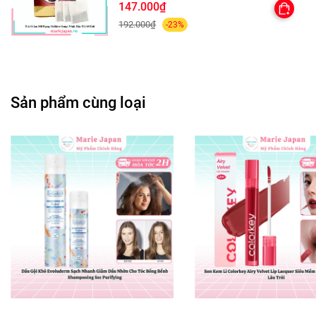
147.000₫
Pro-vitamin-B5 giúp làm sạch da, loại bỏ bã
192.000₫
-23%
nhờn.
Pantolactone giúp tăng hiệu quả thẩm thấu
của dưỡng chất trên da.
Sản phẩm cùng loại
Vitamin E và tocopheryl acetate là thần dược
giúp da ẩm và mềm mịn.
Vitamin B giúp phân giải dầu thừa, giảm mụn
và thu nhỏ lỗ chân lông.
Bên cạnh đó, sữa rửa mặt Simple nổi tiếng với
sự lành tính vì sản phẩm không chứa phẩm
màu nhân tạo, không cồn, không xà phòng,
không paraben hay các thành phần gây kích
ứng. Chính vì lý do này mà sữa rửa mặt