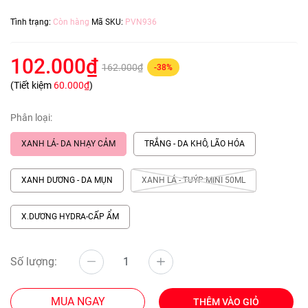
Tình trạng:
Còn hàng
Mã SKU:
PVN936
102.000₫
162.000₫
-38%
(Tiết kiệm
60.000₫
)
Phân loại:
XANH LÁ- DA NHẠY CẢM
TRẮNG - DA KHÔ, LÃO HÓA
XANH DƯƠNG - DA MỤN
XANH LÁ - TUÝP MINI 50ML
X.DƯƠNG HYDRA-CẤP ẨM
Số lượng:
MUA NGAY
THÊM VÀO GIỎ