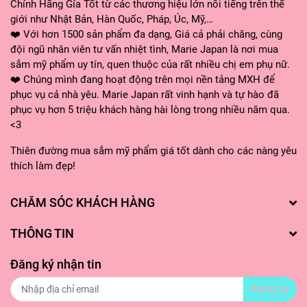
Chính Hãng Gía Tốt từ các thương hiệu lớn nổi tiếng trên thế
- Gel tạo bọt nhẹ nhàng cuốn đi lớp bụi bẩn
giới như Nhật Bản, Hàn Quốc, Pháp, Úc, Mỹ,…
bám sâu dưới bề mặt da, cặn trang điểm, tế
❤️ Với hơn 1500 sản phẩm đa dạng, Giá cả phải chăng, cùng
đội ngũ nhân viên tư vấn nhiệt tình, Marie Japan là nơi mua
bào chết trả lại cho bạn một làn da tươi mát,
sắm mỹ phẩm uy tín, quen thuộc của rất nhiều chị em phụ nữ.
sạch khuẩn.
❤️ Chúng mình đang hoạt động trên mọi nền tảng MXH để
phục vụ cả nhà yêu. Marie Japan rất vinh hạnh và tự hào đã
- Sử dụng hằng ngày, thích hợp với mọi loại
phục vụ hơn 5 triệu khách hàng hài lòng trong nhiều năm qua.
da bởi có thành phần lành tính.
<3
- Aqua có trong sữa rửa mặt vừa tạo độ ẩm
Thiên đường mua sắm mỹ phẩm giá tốt dành cho các nàng yêu
cho da, vừa cung cấp vitamin giúp da khỏe,
thích làm đẹp!
phục hồi sâu từ bên trong.
CHĂM SÓC KHÁCH HÀNG
THÔNG TIN
PHÂN LOẠI
CỦA SỮA RỬA MẶT
SIMPLE
Đăng ký nhận tin
Đăng ký
Hiện tại nhà Marie đang có 3 phân loại cho