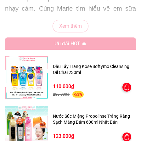
nhạy cảm. Cùng Marie tìm hiểu về em sữa
rửa mặt này nhé!!!
Xem thêm
Ưu đãi HOT 🔥
THÔNG TIN CƠ BẢN CỦA SỮA
RỬA MẶT SIMPLE
Dầu Tẩy Trang Kose Softymo Cleansing
-
Thương hiệu:
Simple
Oil Chai 230ml
-
Xuất xứ:
Mỹ
110.000₫
-
Quy cách:
150ml/tuýp
235.000₫
-53%
THIẾT KẾ BAO BÌ
CỦA SỮA RỬA
MẶT SIMPLE
Nước Súc Miệng Propolinse Trắng Răng
Sạch Mảng Bám 600ml Nhật Bản
Sữa rửa mặt Simple
được thiết dưới dạng
123.000₫
tuýp và có hai màu đặc trưng là trắng và xanh