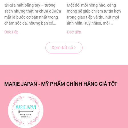
sạch sâu cho làn da
thâm sạm
🌸Rửa mặt bằng tay – tưởng
Một đôi môi hồng hào, căng
sạch nhưng thật ra chưa đủRửa
mọng sẽ giúp chị em tự tin hơn
khỏe đẹp
mặt là bước cơ bản nhất trong
trong giao tiếp và thu hút mọi
chăm sóc da, nhưng bạn có
ánh nhìn. Tuy nhiên, môi...
biết?Theo...
Đọc tiếp
Đọc tiếp
Xem tất cả
MARIE JAPAN - MỸ PHẨM CHÍNH HÃNG GIÁ TỐT