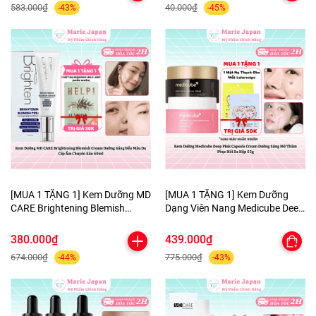
583.000₫
40.000₫
-43%
-45%
[MUA 1 TẶNG 1] Kem Dưỡng MD
[MUA 1 TẶNG 1] Kem Dưỡng
CARE Brightening Blemish
Dạng Viên Nang Medicube Deep
Cream Dưỡng Sáng Đều Màu Da
Pink Capsule Cream Dưỡng
Cấp Ẩm Chuyên Sâu 50ml-
Sáng Mờ Thâm Phục Hồi Da
380.000₫
439.000₫
TẶNG 1 MẶT NẠ BERGAMO
Hộp 55g - TẶNG MẶT NẠ MẮT
674.000₫
775.000₫
-44%
-43%
HELP JARY