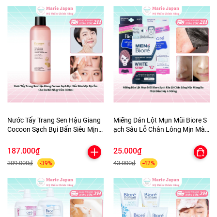
Nước Tẩy Trang Sen Hậu Giang
Miếng Dán Lột Mụn Mũi Biore S
Cocoon Sạch Bụi Bẩn Siêu Mịn
ạch Sâu Lỗ Chân Lông Mịn Màn
Dịu Êm Cho Da Rất Nhạy Cảm
g Da Nhật Bản Hộp 4 Miếng
500ml
187.000₫
25.000₫
309.000₫
43.000₫
-39%
-42%