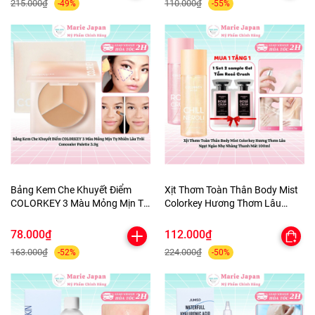
215.000₫
110.000₫
-49%
-55%
Bảng Kem Che Khuyết Điểm
Xịt Thơm Toàn Thân Body Mist
COLORKEY 3 Màu Mỏng Mịn Tự
Colorkey Hương Thơm Lâu
Nhiên Lâu Trôi Concealer
Ngọt Ngào Nhẹ Nhàng Thanh
Palette 3.9g
Mát 100ml
78.000₫
112.000₫
163.000₫
224.000₫
-52%
-50%