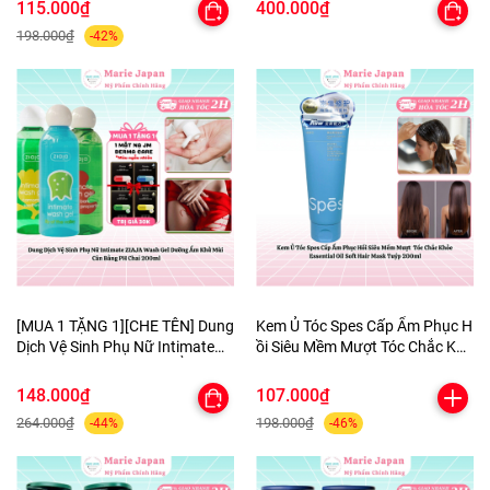
Mịn Cao Cấp
115.000₫
400.000₫
198.000₫
-42%
[MUA 1 TẶNG 1][CHE TÊN] Dung
Kem Ủ Tóc Spes Cấp Ẩm Phục H
Dịch Vệ Sinh Phụ Nữ Intimate
ồi Siêu Mềm Mượt Tóc Chắc Khỏ
ZIAJA Wash Gel DưỡngẨm
e Essential Oil Soft Hair Mask Tu
KhửMùi CânBằng PH Chai
ýp 200ml
148.000₫
107.000₫
200ml-TẶNG 1MASK
264.000₫
198.000₫
-44%
-46%