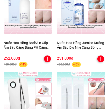
Nước Hoa Hồng BadSkin Cấp
Nước Hoa Hồng Jumiso Dưỡng
Ẩm Sâu Căng Bằng PH Căng
Ẩm Sâu Dịu Nhẹ Căng Bóng
Mịn Da Hyaluronic Spa Toner
Mềm Mại Da Waterfull
Hàn Quốc 500ml
Hyaluronic Acid Hàn Quốc
252.000₫
251.000₫
250ml
450.000₫
420.000₫
-44%
-40%