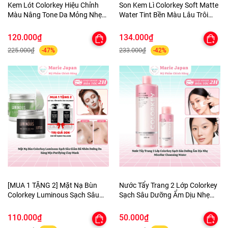
Kem Lót Colorkey Hiệu Chỉnh
Son Kem Lì Colorkey Soft Matte
Màu Nâng Tone Da Mỏng Nhẹ
Water Tint Bền Màu Lâu Trôi
Tự Nhiên Light Weight Polish
Siêu Mịn Môi - TẶNG 1 BÔNG
Primer 30g - TẶNG 1 BÔNG MÚT
MÚT TÍM
120.000₫
134.000₫
TÍM
225.000₫
233.000₫
-47%
-42%
[MUA 1 TẶNG 2] Mặt Nạ Bùn
Nước Tẩy Trang 2 Lớp Colorkey
Colorkey Luminous Sạch Sâu
Sạch Sâu Dưỡng Ẩm Dịu Nhẹ
Giảm Bã Nhờn Dưỡng Da Sáng
Micellar Cleansing Water
Mịn Purifying Clay Mask - TẶNG
110.000₫
50.000₫
SET SAMPLE 2 GEL TẮM