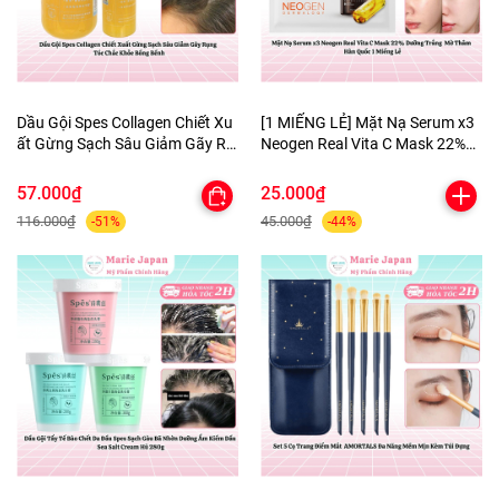
Dầu Gội Spes Collagen Chiết Xu
[1 MIẾNG LẺ] Mặt Nạ Serum x3
ất Gừng Sạch Sâu Giảm Gãy Rụ
Neogen Real Vita C Mask 22%
ng Tóc Chắc Khỏe Bồng Bềnh
Dưỡng Trắng Mờ Thâm Hàn
Quốc
57.000₫
25.000₫
116.000₫
45.000₫
-51%
-44%