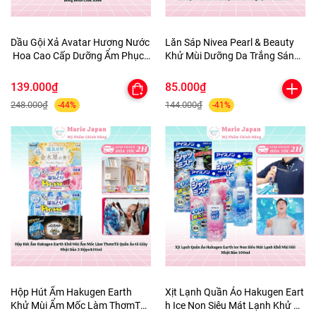
Dầu Gội Xả Avatar Hương Nước
Lăn Sáp Nivea Pearl & Beauty
Hoa Cao Cấp Dưỡng Ẩm Phục
Khử Mùi Dưỡng Da Trắng Sáng
Hồi Tóc Bồng Bềnh Chắc Khỏe
Mịn Màng Mờ Thâm 50ml
139.000₫
85.000₫
248.000₫
144.000₫
-44%
-41%
Hộp Hút Ẩm Hakugen Earth
Xịt Lạnh Quần Áo Hakugen Eart
Khử Mùi Ẩm Mốc Làm ThơmTủ
h Ice Non Siêu Mát Lạnh Khử M