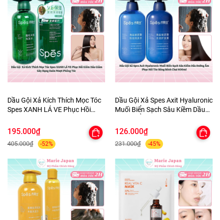
Dầu Gội Xả Kích Thích Mọc Tóc
Dầu Gội Xả Spes Axit Hyaluronic
Spes XANH LÁ VE Phục Hồi
Muối Biển Sạch Sâu Kiềm Dầu
Kiềm Dầu Giảm Gãy Rụng Suôn
Dưỡng Ẩm Phục Hồi Tóc Bồng
Mượt Phồng Tóc
Bềnh Chai 600ml
195.000₫
126.000₫
405.000₫
231.000₫
-52%
-45%