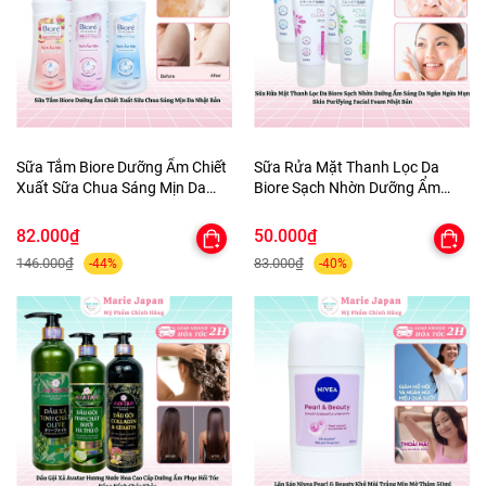
Sữa Tắm Biore Dưỡng Ẩm Chiết
Sữa Rửa Mặt Thanh Lọc Da
Xuất Sữa Chua Sáng Mịn Da
Biore Sạch Nhờn Dưỡng Ẩm
Nhật Bản
Sáng Da Ngăn Ngừa Mụn Skin
Purifying Facial Foam Nhật Bản
82.000₫
50.000₫
146.000₫
83.000₫
-44%
-40%