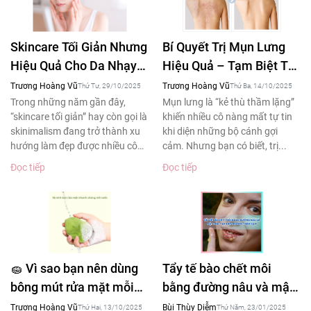
Skincare Tối Giản Nhưng
Bí Quyết Trị Mụn Lưng
Hiệu Quả Cho Da Nhạy
Hiệu Quả – Tạm Biệt Tự
Cảm – Xu Hướng Làm
Ti Khi Diện Áo Hở Lưng
Trương Hoàng Vũ
Trương Hoàng Vũ
Thứ Tư, 29/10/2025
Thứ Ba, 14/10/2025
Đẹp 2025
Trong những năm gần đây,
Mụn lưng là “kẻ thù thầm lặng”
“skincare tối giản” hay còn gọi là
khiến nhiều cô nàng mất tự tin
skinimalism đang trở thành xu
khi diện những bộ cánh gợi
hướng làm đẹp được nhiều cô
cảm. Nhưng bạn có biết, trị...
gái yêu thích....
Đọc tiếp
Đọc tiếp
🧽 Vì sao bạn nên dùng
Tẩy tế bào chết môi
bông mút rửa mặt mỗi
bằng đường nâu và mật
ngày – Bí quyết làm
ong tạm biệt đôi môi
Trương Hoàng Vũ
Bùi Thùy Diễm
Thứ Hai, 13/10/2025
Thứ Năm, 23/01/2025