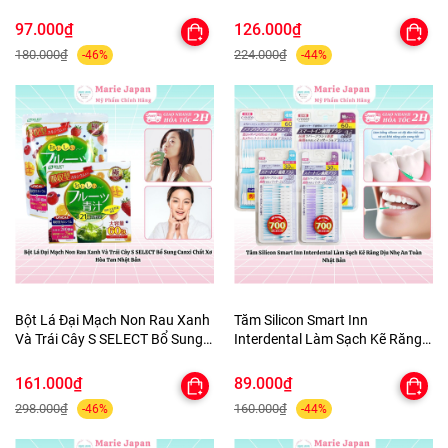
Quần Áo tủ Giày Nhật Bản 3
ùi Hôi Nhật Bản 100ml
Hộpx450ml
97.000₫
126.000₫
180.000₫
224.000₫
-46%
-44%
Bột Lá Đại Mạch Non Rau Xanh
Tăm Silicon Smart Inn
Và Trái Cây S SELECT Bổ Sung
Interdental Làm Sạch Kẽ Răng
Canxi Chất Xơ Hòa Tan Nhật
Dịu Nhẹ An Toàn Nhật Bản
Bản
161.000₫
89.000₫
298.000₫
160.000₫
-46%
-44%