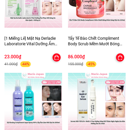
[1 Miếng Lẻ] Mặt Nạ Derladie
Tẩy Tế Bào Chết Compliment
Laboratorie Vital Dưỡng Ẩm
Body Scrub Mềm Mướt Bóng
Phục Hồi Sáng Da Hàn Quốc
Khỏe Sáng Mịn Da 400ml
23.000₫
86.000₫
41.000₫
155.000₫
-44%
-45%