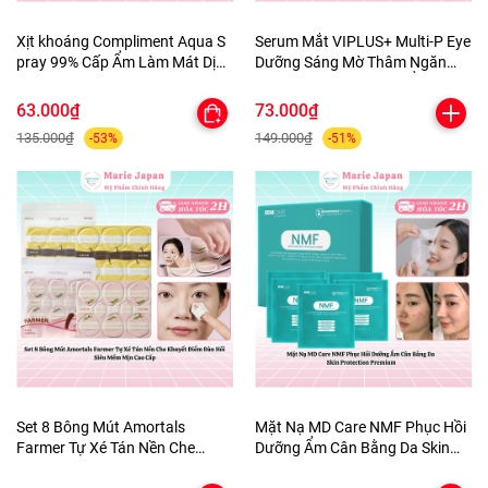
Xịt khoáng Compliment Aqua S
Serum Mắt VIPLUS+ Multi-P Eye
pray 99% Cấp Ẩm Làm Mát Dịu
Dưỡng Sáng Mờ Thâm Ngăn
Da 200ml
Ngừa Lão Hóa Dưỡng Ẩm Da
10ml
63.000₫
73.000₫
135.000₫
149.000₫
-53%
-51%
Set 8 Bông Mút Amortals
Mặt Nạ MD Care NMF Phục Hồi
Farmer Tự Xé Tán Nền Che
Dưỡng Ẩm Cân Bằng Da Skin
Khuyết Điểm Đàn Hồi Siêu Mềm
Protection Premium