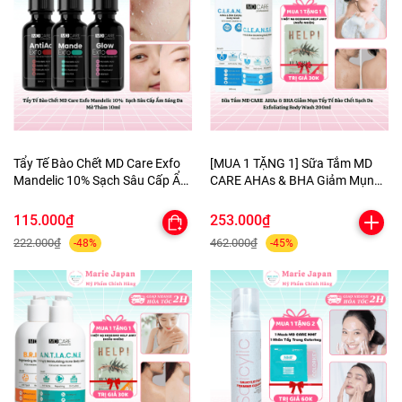
Tẩy Tế Bào Chết MD Care Exfo
[MUA 1 TẶNG 1] Sữa Tắm MD
Mandelic 10% Sạch Sâu Cấp Ẩm
CARE AHAs & BHA Giảm Mụn
Sáng Da Mờ Thâm 10ml
Tẩy Tế Bào Chết Sạch Da
Exfoliating Body Wash 200ml-
115.000₫
253.000₫
TẶNG 1 MẶT NẠ BERGAMO
222.000₫
462.000₫
-48%
-45%
HELP JARY