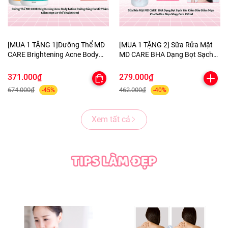
[MUA 1 TẶNG 1]Dưỡng Thể MD
[MUA 1 TẶNG 2] Sữa Rửa Mặt
CARE Brightening Acne Body
MD CARE BHA Dạng Bọt Sạch
Lotion Dưỡng Sáng Da Mờ
Sâu Kiềm Dầu Giảm Mụn Cho
Thâm Giảm Mụn Cơ Thể Chai
Da Dầu Mụn Nhạy Cảm 150ml-
371.000₫
279.000₫
200ml-TẶNG 1 MẶT NẠ
TẶNG 1 MASK MNF+1 KHĂN
674.000₫
462.000₫
-45%
-40%
BERGAMO HELP JARY
TẨY TRANG COLORKEY
Xem tất cả