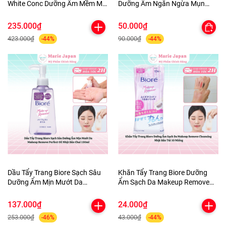
White Conc Dưỡng Ẩm Mềm Mịn
Dưỡng Ẩm Ngăn Ngừa Mụn
Sáng Da Body Lotion Chai
Micellar Cleansing Water Nhật
245ml
Bản
235.000₫
50.000₫
423.000₫
90.000₫
-44%
-44%
Dầu Tẩy Trang Biore Sạch Sâu
Khăn Tẩy Trang Biore Dưỡng
Dưỡng Ẩm Mịn Mướt Da
Ẩm Sạch Da Makeup Remove
Makeup Remove Perfect Oil
Cleansing Nhật Bản Túi 10
Nhật Bản Chai 150ml
Miếng
137.000₫
24.000₫
253.000₫
43.000₫
-46%
-44%