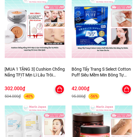
[MUA 1 TẶNG 3] Cushion Chống
Bông Tẩy Trang S Select Cotton
Nắng TFIT Mịn Lì Lâu Trôi
Puff Siêu Mềm Min Bông Tự
Dưỡng Ẩm Tự Nhiên Layering
Nhiên An Toàn Cho Da
Fit Cover Hàn Quốc
302.000₫
42.000₫
504.000₫
95.000₫
-40%
-56%