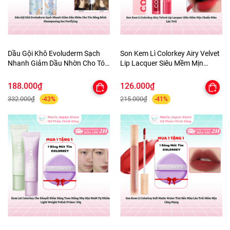
Dầu Gội Khô Evoluderm Sạch
Son Kem Lì Colorkey Airy Velvet
Nhanh Giảm Dầu Nhờn Cho Tóc
Lip Lacquer Siêu Mềm Mịn
Bồng Bềnh Shampooing Sec
Chuẩn Màu Lâu Trôi
Purifying
188.000₫
126.000₫
332.000₫
215.000₫
-43%
-41%