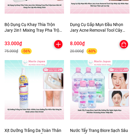
Bộ Dụng Cụ Khay Thìa Trộn
Dụng Cụ Gắp Mụn Đầu Nhọn
Jary 2in1 Mixing Tray Pha Trộn
Jary Acne Removal Tool Cây
Kem Nền Dễ Dàng Cho Lớp Nền
Nhíp Lấy Nhân Mụn Nhỏ Gọn
Mỏng Tênh
Tiện Lợi Cao Cấp
33.000₫
8.000₫
75.000₫
20.000₫
-56%
-60%
Xịt Dưỡng Trắng Da Toàn Thân
Nước Tẩy Trang Biore Sạch Sâu