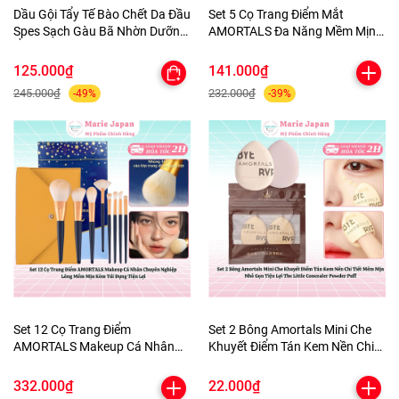
Dầu Gội Tẩy Tế Bào Chết Da Đầu
Set 5 Cọ Trang Điểm Mắt
Spes Sạch Gàu Bã Nhờn Dưỡng
AMORTALS Đa Năng Mềm Mịn
Ẩm Kiềm Dầu Sea Salt Cream
Kèm Túi Đựng
Hũ 280g
125.000₫
141.000₫
245.000₫
232.000₫
-49%
-39%
Set 12 Cọ Trang Điểm
Set 2 Bông Amortals Mini Che
AMORTALS Makeup Cá Nhân
Khuyết Điểm Tán Kem Nền Chi
Chuyên Nghiệp Lông Mềm Mịn
Tiết Mềm Mịn Nhỏ Gọn Tiện Lợi
Kèm Túi Đựng Tiện Lợi
The Little Concealer Powder
332.000₫
22.000₫
Puff