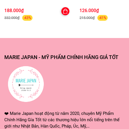
Shampooing Sec Purifying
Lâu Trôi
188.000₫
126.000₫
Mát xa toàn mặt tối đa 1 phút.
332.000₫
215.000₫
-43%
-41%
Rửa sạch lại với nước.
MARIE JAPAN - MỸ PHẨM CHÍNH HÃNG GIÁ TỐT
❤️ Marie Japan hoạt động từ năm 2020, chuyên Mỹ Phẩm
Chính Hãng Gía Tốt từ các thương hiệu lớn nổi tiếng trên thế
giới như Nhật Bản, Hàn Quốc, Pháp, Úc, Mỹ,…