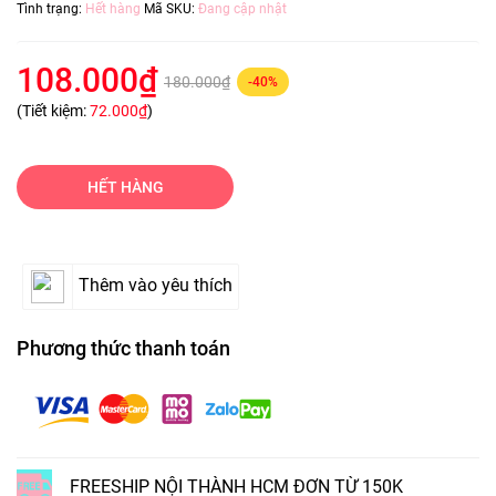
Tình trạng:
Hết hàng
Mã SKU:
Đang cập nhật
108.000₫
180.000₫
-40%
(Tiết kiệm:
72.000₫
)
HẾT HÀNG
Thêm vào yêu thích
Phương thức thanh toán
FREESHIP NỘI THÀNH HCM ĐƠN TỪ 150K