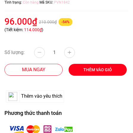
Tình trạng:
Còn hàng
Mã SKU:
PVN1842
96.000₫
210.000₫
-54%
(Tiết kiệm:
114.000₫
)
Số lượng:
MUA NGAY
THÊM VÀO GIỎ
Thêm vào yêu thích
Phương thức thanh toán