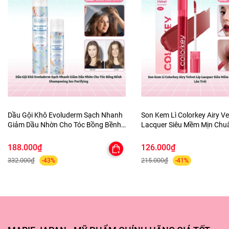
Dầu Gội Khô Evoluderm Sạch Nhanh
Son Kem Lì Colorkey Airy Ve
Giảm Dầu Nhờn Cho Tóc Bồng Bềnh
Lacquer Siêu Mềm Mịn Ch
Shampooing Sec Purifying
Lâu Trôi
188.000₫
126.000₫
332.000₫
215.000₫
-43%
-41%