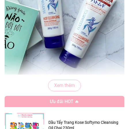
Tẩy trang bằng gel nóng đang là xu hướng hot nhất bên
Xem thêm
Nhật. Khi tẩy trang bằng cách massage gel nóng thì cảm
Ưu đãi HOT 🔥
giác ấm áp lập tức lan tỏa khắp bề mặt da làm lỗ chân
lông mở ra để lấy đi hết tất cả bụi bẩn, bã nhờn dư thừa
tận sâu lỗ chân lông.
Dầu Tẩy Trang Kose Softymo Cleansing
Oil Chai 230ml