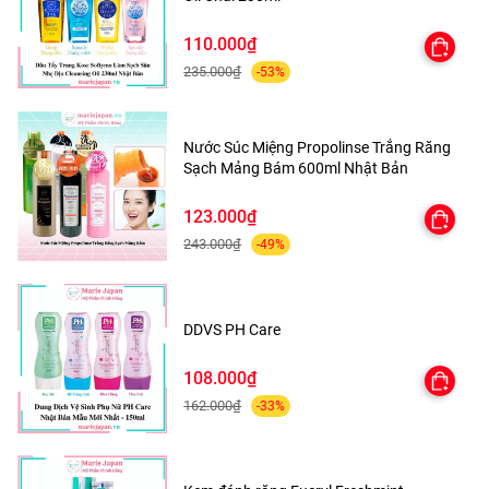
110.000₫
CÔNG DỤNG
235.000₫
-53%
- Gel tẩy trang nóng chứa chiết xuất hạt Ý dĩ giúp làm
sạch sâu bụi bẩn và các lớp trang điểm, mang đến một
làn da thoáng sạch, mịn màng.
Nước Súc Miệng Propolinse Trắng Răng
Sạch Mảng Bám 600ml Nhật Bản
- Cùng với bụi bẩn, ô nhiễm thì thời tiết nóng nực vào mùa
hè khiến da tiết dầu nhiều hơn và là nguyên nhân chính
khiến làn da của chúng mình cần được làm sạch sâu
123.000₫
trong từng lỗ chân lông.
243.000₫
-49%
- Để làn da luôn được khỏe mạnh thì bước tẩy trang cực kì
quan trọng, bởi nó giúp lấy đi các bụi bẩn, bã nhờn trên da,
giúp các dưỡng chất phía sau hấp thụ tốt hơn, hạn chế
DDVS PH Care
ngăn ngừa tác nhân gây nên mụn.
108.000₫
162.000₫
-33%
THÀNH PHẦN NỔI BẬT
Glycerin, PEG-8 Glyceryl Isostearate, PEG-20 Glyceryl