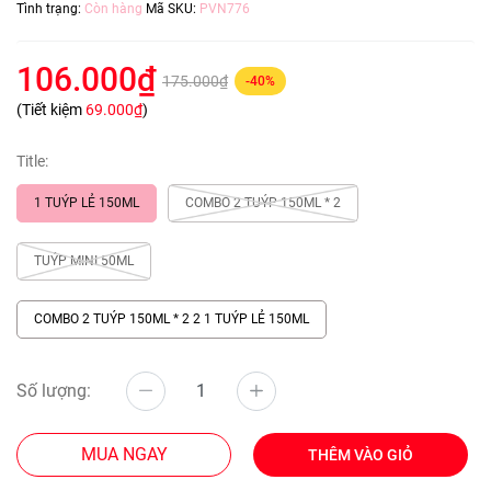
Tình trạng:
Còn hàng
Mã SKU:
PVN776
106.000₫
175.000₫
-40%
(Tiết kiệm
69.000₫
)
Title:
1 TUÝP LẺ 150ML
COMBO 2 TUÝP 150ML * 2
TUÝP MINI 50ML
COMBO 2 TUÝP 150ML * 2 2 1 TUÝP LẺ 150ML
Số lượng:
MUA NGAY
THÊM VÀO GIỎ