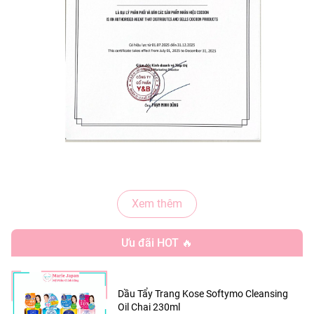
Xem thêm
- Những hạt cà phê Đắk Lắk xay nhuyễn giàu cafeine
hòa quyện với bơ cacao Tiền Giang giúp bạn loại bỏ
Ưu đãi HOT 🔥
lớp tế bào chết già cỗi và xỉn màu, đánh thức làn da
tươi mới đầy năng lượng cùng cảm giác mượt mà và
mềm mịn lan tỏa.
Dầu Tẩy Trang Kose Softymo Cleansing
Oil Chai 230ml