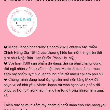
- Thoa một lượng sản phẩm vừa đủ lên da ướt. Mát-
xa nhẹ nhàng tránh vùng mắt.
- Rửa sạch lại với nước. Dùng 2 – 3 lần một tuần để
đạt hiệu quả tốt nhất.
❤️ Marie Japan hoạt động từ năm 2020, chuyên Mỹ Phẩm
Chính Hãng Gía Tốt từ các thương hiệu lớn nổi tiếng trên thế
giới như Nhật Bản, Hàn Quốc, Pháp, Úc, Mỹ,…
❤️ Với hơn 1500 sản phẩm đa dạng, Giá cả phải chăng, cùng
đội ngũ nhân viên tư vấn nhiệt tình, Marie Japan là nơi mua
sắm mỹ phẩm uy tín, quen thuộc của rất nhiều chị em phụ nữ.
❤️ Chúng mình đang hoạt động trên mọi nền tảng MXH để
phục vụ cả nhà yêu. Marie Japan rất vinh hạnh và tự hào đã
phục vụ hơn 5 triệu khách hàng hài lòng trong nhiều năm qua.
<3
Thiên đường mua sắm mỹ phẩm giá tốt dành cho các nàng yêu