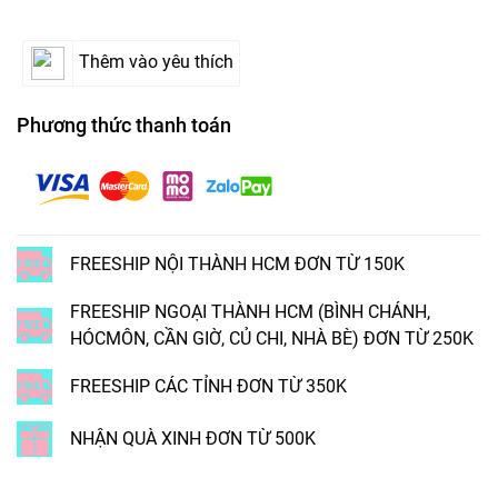
Thêm vào yêu thích
Phương thức thanh toán
FREESHIP NỘI THÀNH HCM ĐƠN TỪ 150K
FREESHIP NGOẠI THÀNH HCM (BÌNH CHÁNH,
HÓCMÔN, CẦN GIỜ, CỦ CHI, NHÀ BÈ) ĐƠN TỪ 250K
FREESHIP CÁC TỈNH ĐƠN TỪ 350K
NHẬN QUÀ XINH ĐƠN TỪ 500K