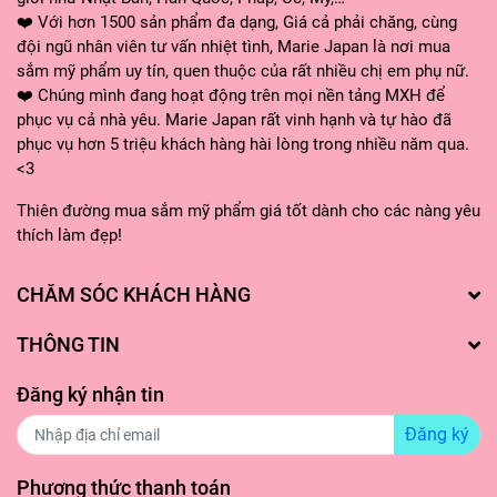
chết Organic Shop.
❤️ Với hơn 1500 sản phẩm đa dạng, Giá cả phải chăng, cùng
đội ngũ nhân viên tư vấn nhiệt tình, Marie Japan là nơi mua
1. Organic Shop Organic Ginger &
sắm mỹ phẩm uy tín, quen thuộc của rất nhiều chị em phụ nữ.
❤️ Chúng mình đang hoạt động trên mọi nền tảng MXH để
Sakura Face Scrub
phục vụ cả nhà yêu. Marie Japan rất vinh hạnh và tự hào đã
Tinh chất gừng giúp tẩy sạch các tế bào chết
phục vụ hơn 5 triệu khách hàng hài lòng trong nhiều năm qua.
<3
tích tụ trên da đồng thời loại bỏ hết độc tố, trả
lại cho làn da vẻ mịn màng, hồng hào, khỏe
Thiên đường mua sắm mỹ phẩm giá tốt dành cho các nàng yêu
thích làm đẹp!
mạnh. Chiết xuất hoa anh đào (sakura) làm
dịu và giữ ẩm, đảm bảo da luôn được ẩm mịn
CHĂM SÓC KHÁCH HÀNG
sau khi tẩy tế bào chết. Hương hoa anh đào
có trong sản phẩm khiến tinh thần thêm thư
THÔNG TIN
giãn, sảng khoái, cực kỳ dễ chịu.
Đăng ký nhận tin
Đăng ký
2. Organic Shop Organic Coffee &
Phương thức thanh toán