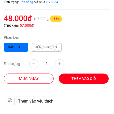
Tình trạng:
Còn hàng
Mã SKU:
PVN984
48.000₫
105.000₫
-55%
(Tiết kiệm
57.000₫
)
Phân loại:
NÂU - CAFE
HỒNG - SAKURA
Số lượng:
MUA NGAY
THÊM VÀO GIỎ
Thêm vào yêu thích