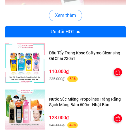
Xem thêm
Ưu đãi HOT 🔥
Dầu Tẩy Trang Kose Softymo Cleansing
Oil Chai 230ml
110.000₫
235.000₫
-53%
Nước Súc Miệng Propolinse Trắng Răng
Sạch Mảng Bám 600ml Nhật Bản
THÔNG TIN CƠ BẢN CỦA TẨY
123.000₫
TẾ BÀO CHẾT ORGANIC SHOP
243.000₫
-49%