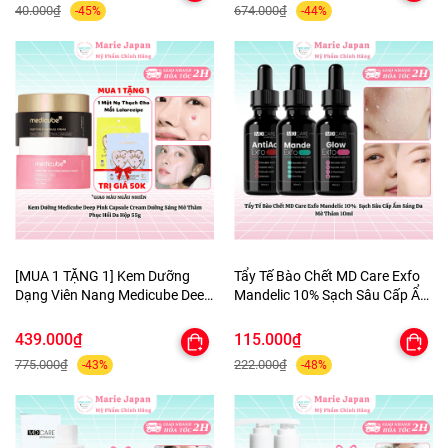
40.000₫
674.000₫
-45%
-44%
HELP JARY
[MUA 1 TẶNG 1] Kem Dưỡng
Tẩy Tế Bào Chết MD Care Exfo
Dạng Viên Nang Medicube Deep
Mandelic 10% Sạch Sâu Cấp Ẩm
Pink Capsule Cream Dưỡng
Sáng Da Mờ Thâm 10ml
Sáng Mờ Thâm Phục Hồi Da
439.000₫
115.000₫
Hộp 55g - TẶNG MẶT NẠ MẮT
775.000₫
222.000₫
-43%
-48%