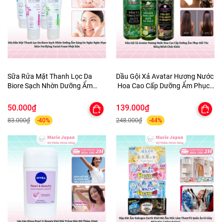
Sữa Rửa Mặt Thanh Lọc Da
Dầu Gội Xả Avatar Hương Nước
Biore Sạch Nhờn Dưỡng Ẩm
Hoa Cao Cấp Dưỡng Ẩm Phục
Sáng Da Ngăn Ngừa Mụn Skin
Hồi Tóc Bồng Bềnh Chắc Khỏe
Purifying Facial Foam Nhật Bản
50.000₫
139.000₫
83.000₫
248.000₫
-40%
-44%