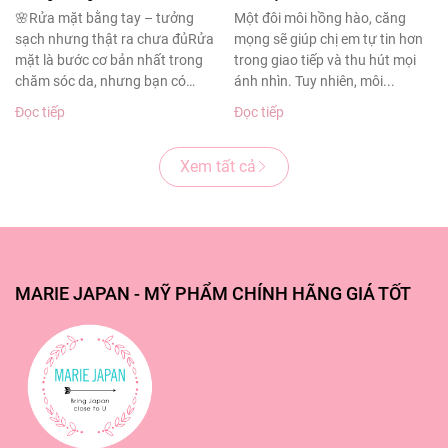
sạch sâu cho làn da
thâm sạm
🌸Rửa mặt bằng tay – tưởng
Một đôi môi hồng hào, căng
sạch nhưng thật ra chưa đủRửa
mọng sẽ giúp chị em tự tin hơn
khỏe đẹp
mặt là bước cơ bản nhất trong
trong giao tiếp và thu hút mọi
chăm sóc da, nhưng bạn có
ánh nhìn. Tuy nhiên, môi...
biết?Theo...
Đọc tiếp
Đọc tiếp
Xem tất cả
MARIE JAPAN - MỸ PHẨM CHÍNH HÃNG GIÁ TỐT