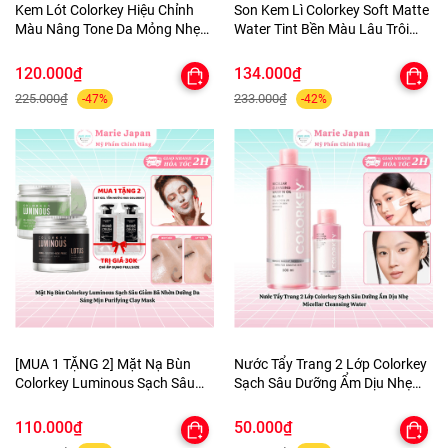
Kem Lót Colorkey Hiệu Chỉnh
Son Kem Lì Colorkey Soft Matte
Màu Nâng Tone Da Mỏng Nhẹ
Water Tint Bền Màu Lâu Trôi
Tự Nhiên Light Weight Polish
Siêu Mịn Môi - TẶNG 1 BÔNG
Primer 30g - TẶNG 1 BÔNG MÚT
MÚT TÍM
120.000₫
134.000₫
TÍM
225.000₫
233.000₫
-47%
-42%
[MUA 1 TẶNG 2] Mặt Nạ Bùn
Nước Tẩy Trang 2 Lớp Colorkey
Colorkey Luminous Sạch Sâu
Sạch Sâu Dưỡng Ẩm Dịu Nhẹ
Giảm Bã Nhờn Dưỡng Da Sáng
Micellar Cleansing Water
Mịn Purifying Clay Mask - TẶNG
110.000₫
50.000₫
SET SAMPLE 2 GEL TẮM