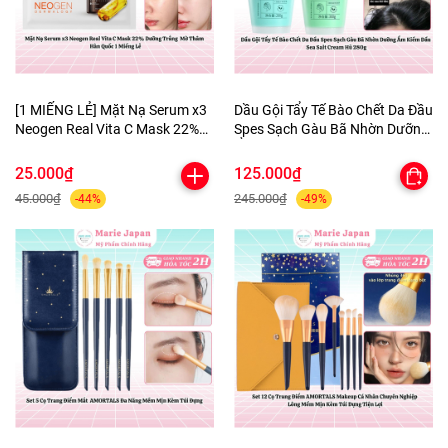
[1 MIẾNG LẺ] Mặt Nạ Serum x3
Dầu Gội Tẩy Tế Bào Chết Da Đầu
Neogen Real Vita C Mask 22%
Spes Sạch Gàu Bã Nhờn Dưỡng
Dưỡng Trắng Mờ Thâm Hàn
Ẩm Kiềm Dầu Sea Salt Cream
Quốc
Hũ 280g
25.000₫
125.000₫
45.000₫
245.000₫
-44%
-49%