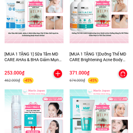
[MUA 1 TẶNG 1] Sữa Tắm MD
[MUA 1 TẶNG 1]Dưỡng Thể MD
CARE AHAs & BHA Giảm Mụn
CARE Brightening Acne Body
Tẩy Tế Bào Chết Sạch Da
Lotion Dưỡng Sáng Da Mờ
Exfoliating Body Wash 200ml-
Thâm Giảm Mụn Cơ Thể Chai
253.000₫
371.000₫
TẶNG 1 MẶT NẠ BERGAMO
200ml-TẶNG 1 MẶT NẠ
462.000₫
674.000₫
-45%
-45%
HELP JARY
BERGAMO HELP JARY