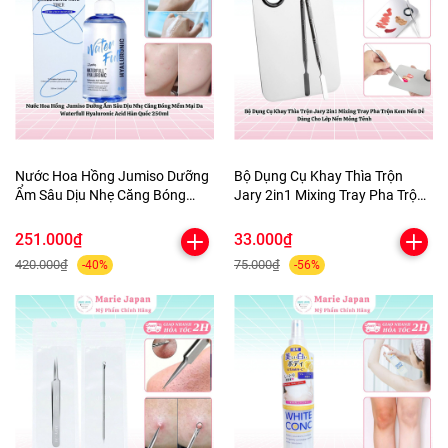
Nước Hoa Hồng Jumiso Dưỡng
Bộ Dụng Cụ Khay Thìa Trộn
Ẩm Sâu Dịu Nhẹ Căng Bóng
Jary 2in1 Mixing Tray Pha Trộn
Mềm Mại Da Waterfull
Kem Nền Dễ Dàng Cho Lớp Nền
Hyaluronic Acid Hàn Quốc
Mỏng Tênh
251.000₫
33.000₫
250ml
420.000₫
75.000₫
-40%
-56%