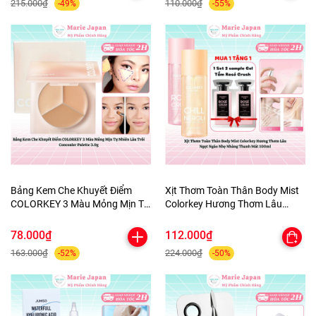
215.000₫
110.000₫
-49%
-55%
Bảng Kem Che Khuyết Điểm
Xịt Thơm Toàn Thân Body Mist
COLORKEY 3 Màu Mỏng Mịn Tự
Colorkey Hương Thơm Lâu
Nhiên Lâu Trôi Concealer
Ngọt Ngào Nhẹ Nhàng Thanh
Palette 3.9g
Mát 100ml
78.000₫
112.000₫
163.000₫
224.000₫
-52%
-50%