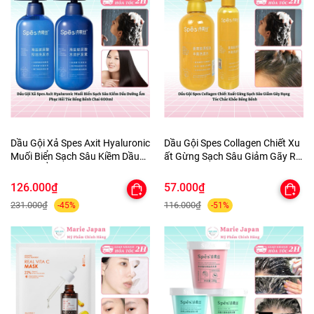
Dầu Gội Xả Spes Axit Hyaluronic
Dầu Gội Spes Collagen Chiết Xu
Muối Biển Sạch Sâu Kiềm Dầu
ất Gừng Sạch Sâu Giảm Gãy Rụ
Dưỡng Ẩm Phục Hồi Tóc Bồng
ng Tóc Chắc Khỏe Bồng Bềnh
Bềnh Chai 600ml
126.000₫
57.000₫
231.000₫
116.000₫
-45%
-51%