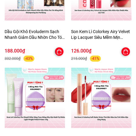
Dầu Gội Khô Evoluderm Sạch
Son Kem Lì Colorkey Airy Velvet
Nhanh Giảm Dầu Nhờn Cho Tóc
Lip Lacquer Siêu Mềm Mịn
Bồng Bềnh Shampooing Sec
Chuẩn Màu Lâu Trôi
Purifying
188.000₫
126.000₫
332.000₫
215.000₫
-43%
-41%