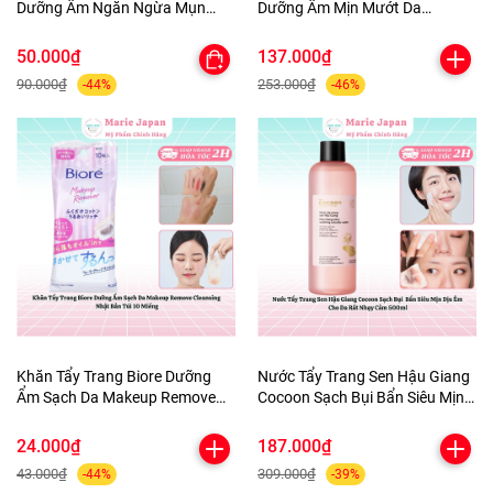
Dưỡng Ẩm Ngăn Ngừa Mụn
Dưỡng Ẩm Mịn Mướt Da
Micellar Cleansing Water Nhật
Makeup Remove Perfect Oil
Bản
Nhật Bản Chai 150ml
50.000₫
137.000₫
90.000₫
253.000₫
-44%
-46%
Khăn Tẩy Trang Biore Dưỡng
Nước Tẩy Trang Sen Hậu Giang
Ẩm Sạch Da Makeup Remove
Cocoon Sạch Bụi Bẩn Siêu Mịn
Cleansing Nhật Bản Túi 10
Dịu Êm Cho Da Rất Nhạy Cảm
Miếng
500ml
24.000₫
187.000₫
43.000₫
309.000₫
-44%
-39%