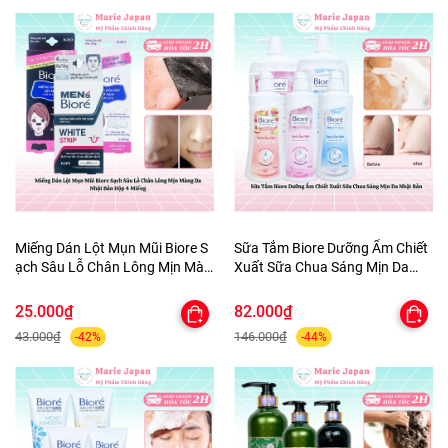
Miếng Dán Lột Mụn Mũi Biore S
Sữa Tắm Biore Dưỡng Ẩm Chiết
ạch Sâu Lỗ Chân Lông Mịn Màn
Xuất Sữa Chua Sáng Mịn Da
g Da Nhật Bản Hộp 4 Miếng
Nhật Bản
25.000₫
82.000₫
43.000₫
146.000₫
-42%
-44%