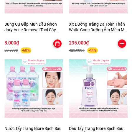
Dụng Cụ Gắp Mụn Đầu Nhọn
Xịt Dưỡng Trắng Da Toàn Thân
Jary Acne Removal Tool Cây
White Conc Dưỡng Ẩm Mềm Mịn
Nhíp Lấy Nhân Mụn Nhỏ Gọn
Sáng Da Body Lotion Chai
Tiện Lợi Cao Cấp
245ml
8.000₫
235.000₫
20.000₫
423.000₫
-60%
-44%
Nước Tẩy Trang Biore Sạch Sâu
Dầu Tẩy Trang Biore Sạch Sâu