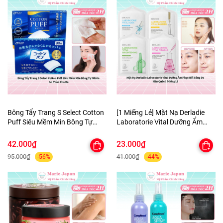
Bông Tẩy Trang S Select Cotton
[1 Miếng Lẻ] Mặt Nạ Derladie
Puff Siêu Mềm Min Bông Tự
Laboratorie Vital Dưỡng Ẩm
Nhiên An Toàn Cho Da
Phục Hồi Sáng Da Hàn Quốc
42.000₫
23.000₫
95.000₫
41.000₫
-56%
-44%