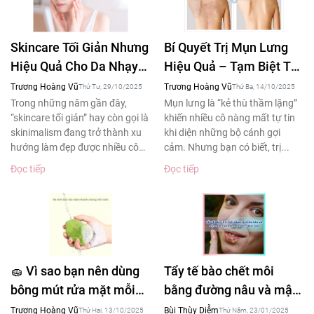
Skincare Tối Giản Nhưng
Bí Quyết Trị Mụn Lưng
Hiệu Quả Cho Da Nhạy
Hiệu Quả – Tạm Biệt Tự
Cảm – Xu Hướng Làm
Ti Khi Diện Áo Hở Lưng
Trương Hoàng Vũ
Trương Hoàng Vũ
Thứ Tư, 29/10/2025
Thứ Ba, 14/10/2025
Đẹp 2025
Trong những năm gần đây,
Mụn lưng là “kẻ thù thầm lặng”
“skincare tối giản” hay còn gọi là
khiến nhiều cô nàng mất tự tin
skinimalism đang trở thành xu
khi diện những bộ cánh gợi
hướng làm đẹp được nhiều cô
cảm. Nhưng bạn có biết, trị...
gái yêu thích....
Đọc tiếp
Đọc tiếp
🧽 Vì sao bạn nên dùng
Tẩy tế bào chết môi
bông mút rửa mặt mỗi
bằng đường nâu và mật
ngày – Bí quyết làm
ong tạm biệt đôi môi
Trương Hoàng Vũ
Bùi Thùy Diễm
Thứ Hai, 13/10/2025
Thứ Năm, 23/01/2025