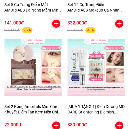
Set 5 Cọ Trang Điểm Mắt
Set 12 Cọ Trang Điểm
AMORTALS Đa Năng Mềm Mịn
AMORTALS Makeup Cá Nhân
Kèm Túi Đựng
Chuyên Nghiệp Lông Mềm Mịn
Kèm Túi Đựng Tiện Lợi
141.000₫
332.000₫
232.000₫
583.000₫
-39%
-43%
Set 2 Bông Amortals Mini Che
[MUA 1 TẶNG 1] Kem Dưỡng MD
Khuyết Điểm Tán Kem Nền Chi
CARE Brightening Blemish
Tiết Mềm Mịn Nhỏ Gọn Tiện Lợi
Cream Dưỡng Sáng Đều Màu Da
The Little Concealer Powder
Cấp Ẩm Chuyên Sâu 50ml-
22.000₫
380.000₫
Puff
TẶNG 1 MẶT NẠ BERGAMO