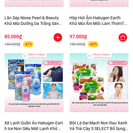
Lăn Sáp Nivea Pearl & Beauty
Hộp Hút Ẩm Hakugen Earth
Khử Mùi Dưỡng Da Trắng Sáng
Khử Mùi Ẩm Mốc Làm ThơmTủ
Mịn Màng Mờ Thâm 50ml
Quần Áo tủ Giày Nhật Bản 3
Hộpx450ml
85.000₫
97.000₫
144.000₫
180.000₫
-41%
-46%
Xịt Lạnh Quần Áo Hakugen Eart
Bột Lá Đại Mạch Non Rau Xanh
h Ice Non Siêu Mát Lạnh Khử M
Và Trái Cây S SELECT Bổ Sung