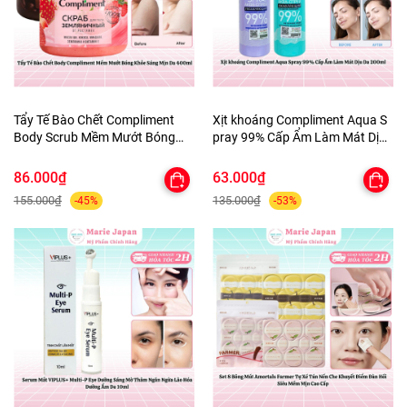
Tẩy Tế Bào Chết Compliment
Xịt khoáng Compliment Aqua S
Body Scrub Mềm Mướt Bóng
pray 99% Cấp Ẩm Làm Mát Dịu
Khỏe Sáng Mịn Da 400ml
Da 200ml
86.000₫
63.000₫
155.000₫
135.000₫
-45%
-53%