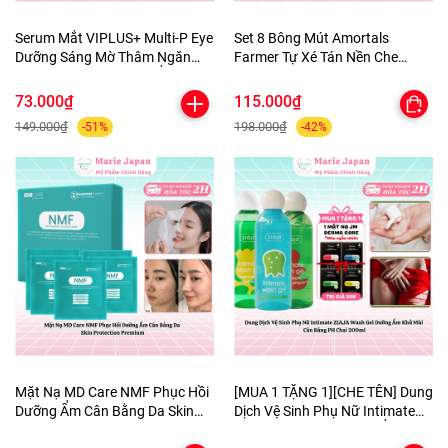
Serum Mắt VIPLUS+ Multi-P Eye
Set 8 Bông Mút Amortals
Dưỡng Sáng Mờ Thâm Ngăn
Farmer Tự Xé Tán Nền Che
Ngừa Lão Hóa Dưỡng Ẩm Da
Khuyết Điểm Đàn Hồi Siêu Mềm
10ml
Mịn Cao Cấp
73.000₫
115.000₫
149.000₫
198.000₫
-51%
-42%
Mặt Nạ MD Care NMF Phục Hồi
[MUA 1 TẶNG 1][CHE TÊN] Dung
Dưỡng Ẩm Cân Bằng Da Skin
Dịch Vệ Sinh Phụ Nữ Intimate
Protection Premium
ZIAJA Wash Gel DưỡngẨm