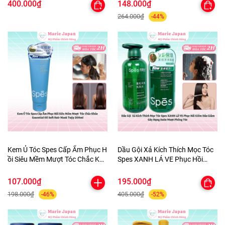
KhửMùi CânBằng PH Chai
400.000₫
148.000₫
200ml-TẶNG 1MASK
264.000₫
-44%
Kem Ủ Tóc Spes Cấp Ẩm Phục H
Dầu Gội Xả Kích Thích Mọc Tóc
ồi Siêu Mềm Mượt Tóc Chắc Khỏ
Spes XANH LÁ VE Phục Hồi
e Essential Oil Soft Hair Mask Tu
Kiềm Dầu Giảm Gãy Rụng Suôn
ýp 200ml
Mượt Phồng Tóc
107.000₫
195.000₫
198.000₫
405.000₫
-46%
-52%