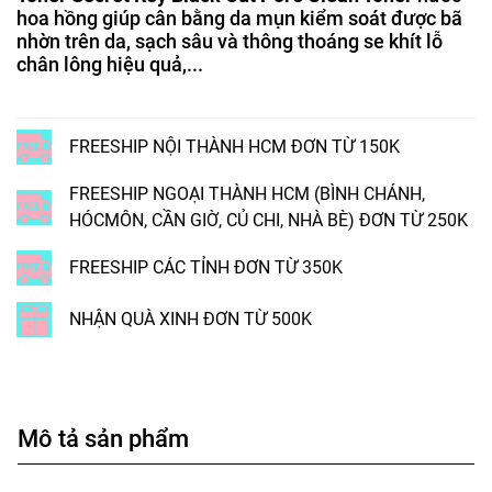
hoa hồng giúp cân bằng da mụn kiểm soát được bã
nhờn trên da, sạch sâu và thông thoáng se khít lỗ
chân lông hiệu quả,...
FREESHIP NỘI THÀNH HCM ĐƠN TỪ 150K
FREESHIP NGOẠI THÀNH HCM (BÌNH CHÁNH,
HÓCMÔN, CẦN GIỜ, CỦ CHI, NHÀ BÈ) ĐƠN TỪ 250K
FREESHIP CÁC TỈNH ĐƠN TỪ 350K
NHẬN QUÀ XINH ĐƠN TỪ 500K
Mô tả sản phẩm