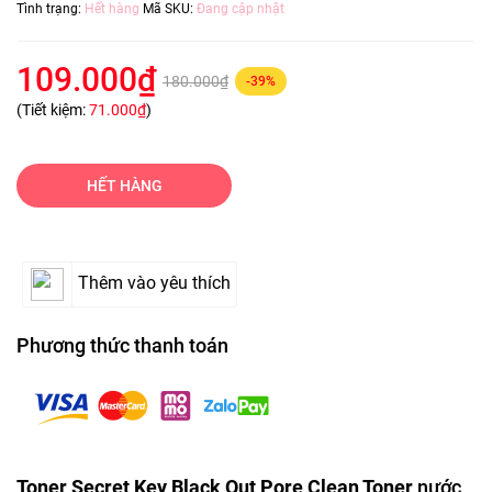
Tình trạng:
Hết hàng
Mã SKU:
Đang cập nhật
109.000₫
180.000₫
-39%
(Tiết kiệm:
71.000₫
)
HẾT HÀNG
Thêm vào yêu thích
Phương thức thanh toán
Toner Secret Key Black Out Pore Clean Toner
nước