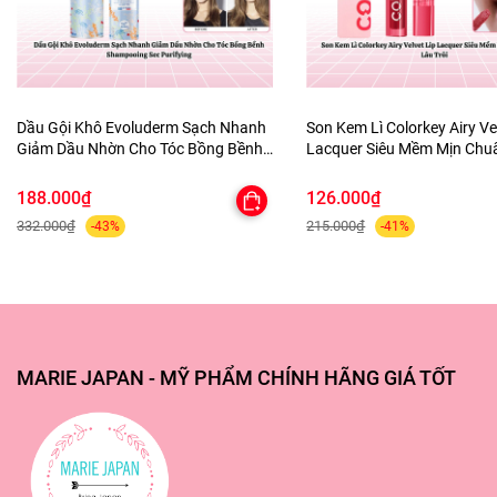
HSD: 2 năm
Dầu Gội Khô Evoluderm Sạch Nhanh
Son Kem Lì Colorkey Airy Ve
Giảm Dầu Nhờn Cho Tóc Bồng Bềnh
Lacquer Siêu Mềm Mịn Ch
Shampooing Sec Purifying
Lâu Trôi
188.000₫
126.000₫
332.000₫
215.000₫
-43%
-41%
MARIE JAPAN - MỸ PHẨM CHÍNH HÃNG GIÁ TỐT