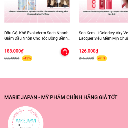
- Ngâm một vài miếng bông tẩy trang loại mỏng với sản
phẩm rồi đắp lên từng vùng da như trán, hai bên má và
cằm, trong vòng 3 phút.
Dầu Gội Khô Evoluderm Sạch Nhanh
Son Kem Lì Colorkey Airy Ve
Giảm Dầu Nhờn Cho Tóc Bồng Bềnh
Lacquer Siêu Mềm Mịn Ch
Shampooing Sec Purifying
Lâu Trôi
188.000₫
126.000₫
332.000₫
215.000₫
-43%
-41%
MARIE JAPAN - MỸ PHẨM CHÍNH HÃNG GIÁ TỐT