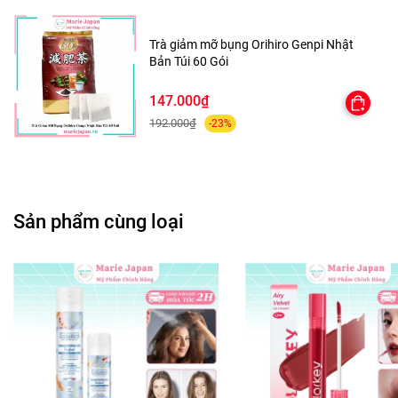
lavender water, citric acid, methyl paraben, ethyl paraben,…
Trà giảm mỡ bụng Orihiro Genpi Nhật
Bản Túi 60 Gói
HƯỚNG DẪN SỬ DỤNG:
147.000₫
- Làm sạch mặt bằng sữa rửa mặt rồi lau khô bằng khăn
192.000₫
-23%
mềm.
- Bôi nước hoa hồng lên mặt bằng cách đổ ra bông tẩy
trang hoặc đổ ra tay, sau đó massge nhẹ nhàng
Sản phẩm cùng loại
- Vỗ nhẹ để dưỡng chất thấm đều và tiếp tục các bước
dưỡng da hằng ngày.
. Sử dụng như xịt khoáng :
- Chiết sản phẩm ra chai xịt để xịt khi da khô hoặc dùng với
tác dụng làm dịu da sau khi đi nắng.
. Sử dụng làm lotion mask :