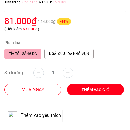
Tình trạng:
Còn hàng
Mã SKU:
PVN182
81.000₫
144.000₫
-44%
(Tiết kiệm
63.000₫
)
Phân loại:
TÍA TÔ - SÁNG DA
NGẢI CỨU - DA KHÔ MỤN
Số lượng:
MUA NGAY
THÊM VÀO GIỎ
Thêm vào yêu thích