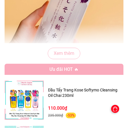
Xem thêm
Ưu đãi HOT 🔥
CÔNG DỤNG:
Dầu Tẩy Trang Kose Softymo Cleansing
- Giúp cân bằng độ pH cho da, tăng cường khả năng hấp
Oil Chai 230ml
thu dưỡng chất từ các sản phẩm dưỡng
- Làm sạch da, giảm bã nhờn, cải thiện thu nhỏ lỗ chân
110.000₫
lông, giúp thông thoáng hơn, giảm nguy cơ gây mụn
235.000₫
-53%
- Làm dịu và se cồi các nốt mụn, cải thiện tình trạng thâm