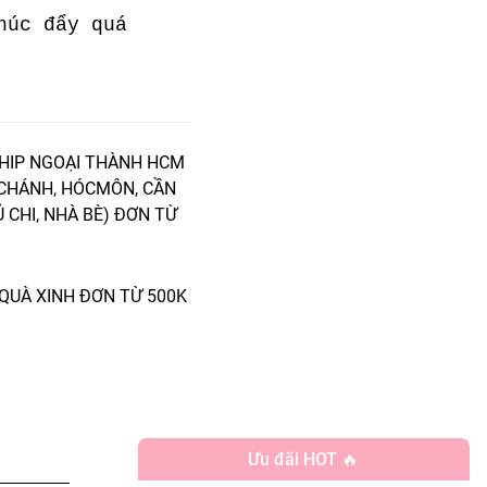
húc đẩy quá
HIP NGOẠI THÀNH HCM
 CHÁNH, HÓCMÔN, CẦN
Ủ CHI, NHÀ BÈ) ĐƠN TỪ
QUÀ XINH ĐƠN TỪ 500K
Ưu đãi HOT 🔥