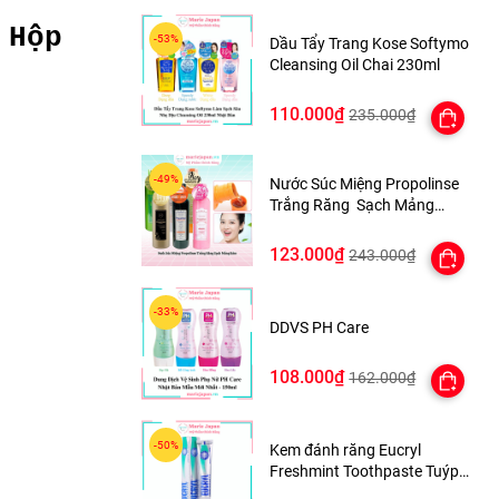
 Hộp
Dầu Tẩy Trang Kose Softymo
Cleansing Oil Chai 230ml
110.000₫
235.000₫
Nước Súc Miệng Propolinse
Trắng Răng Sạch Mảng
Bám 600ml Nhật Bản
123.000₫
243.000₫
DDVS PH Care
108.000₫
162.000₫
Kem đánh răng Eucryl
Freshmint Toothpaste Tuýp
62g