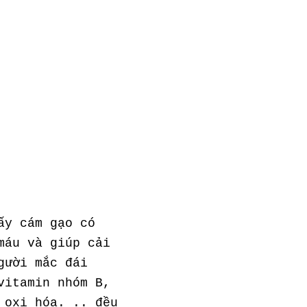
ấy cám gạo có
máu và giúp cải
gười mắc đái
vitamin nhóm B,
 oxi hóa. .. đều