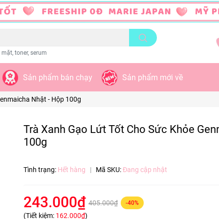
 mặt, toner, serum
Sản phẩm bán chạy
Sản phẩm mới về
e Genmaicha Nhật - Hộp 100g
Trà Xanh Gạo Lứt Tốt Cho Sức Khỏe Ge
100g
Tình trạng:
Hết hàng
|
Mã SKU:
Đang cập nhật
243.000₫
405.000₫
-40%
(Tiết kiệm:
162.000₫
)