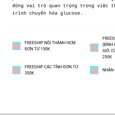
đóng vai trò quan trọng trong việc t
trình chuyển hóa glucose.
FREES
FREESHIP NỘI THÀNH HCM
(BÌNH
ĐƠN TỪ 150K
GIỜ, C
250K
FREESHIP CÁC TỈNH ĐƠN TỪ
NHẬN 
350K