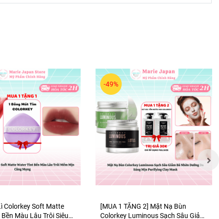
 hoặc
 mỏi
ầm
-49%
gười
ời lớn
lứt
 cho
iber
 những
ì Colorkey Soft Matte
[MUA 1 TẶNG 2] Mặt Nạ Bùn
ồi
 Bền Màu Lâu Trôi Siêu
Colorkey Luminous Sạch Sâu Giảm