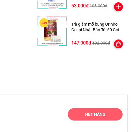
53.000₫
105.000₫
Trà giảm mỡ bụng Orihiro
Genpi Nhật Bản Túi 60 Gói
147.000₫
192.000₫
 rang
HẾT HÀNG
i uống
t