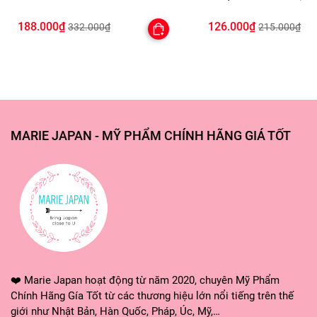
dưỡng thể chất cũng như tâm linh sẽ
Bồng Bềnh Shampooing Sec
Lâu Trôi
Purifying
188.000₫
126.000₫
người, dù không phải tốn quá nhiều 
332.000₫
215.000₫
HƯỚNG DẪN SỬ DỤNG:
Khi muốn nấu nước uống, đong một cố
MARIE JAPAN - MỸ PHẨM CHÍNH HÃNG GIÁ TỐT
Cho trà gạo lứt vào nồi, đun lửa nh
hạt gạo chín mềm, đợi nguội, lọc lấ
Có thể hãm trong bình với nước sôi 
❤️ Marie Japan hoạt động từ năm 2020, chuyên Mỹ Phẩm
Chính Hãng Gía Tốt từ các thương hiệu lớn nổi tiếng trên thế
giới như Nhật Bản, Hàn Quốc, Pháp, Úc, Mỹ,…