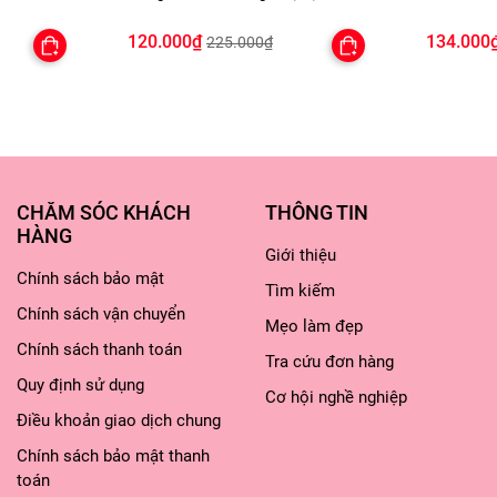
 đem lại một đời sống khỏe mạnh, an vui c
Light Weight Polish Primer 30g -
Mịn Môi 
TẶNG 1 BÔNG MÚT TÍM
120.000₫
134.000
công sức để bồi bổ.
225.000₫
c trà nhỏ gạo lứt rang (100g) và 2 lít nư
CHĂM SÓC KHÁCH
THÔNG TIN
ỏ và thêm một thìa nhỏ muối (5g) đun đến 
HÀNG
y nước uống.
Giới thiệu
Chính sách bảo mật
như trà thông thường
Tìm kiếm
Chính sách vận chuyển
Mẹo làm đẹp
Chính sách thanh toán
Tra cứu đơn hàng
Quy định sử dụng
Cơ hội nghề nghiệp
Điều khoản giao dịch chung
Chính sách bảo mật thanh
toán