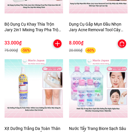
Bộ Dụng Cụ Khay Thìa Trộn
Dụng Cụ Gắp Mụn Đầu Nhọn
Jary 2in1 Mixing Tray Pha Trộn
Jary Acne Removal Tool Cây
Kem Nền Dễ Dàng Cho Lớp Nền
Nhíp Lấy Nhân Mụn Nhỏ Gọn
Mỏng Tênh
Tiện Lợi Cao Cấp
33.000₫
8.000₫
75.000₫
20.000₫
-56%
-60%
Xịt Dưỡng Trắng Da Toàn Thân
Nước Tẩy Trang Biore Sạch Sâu