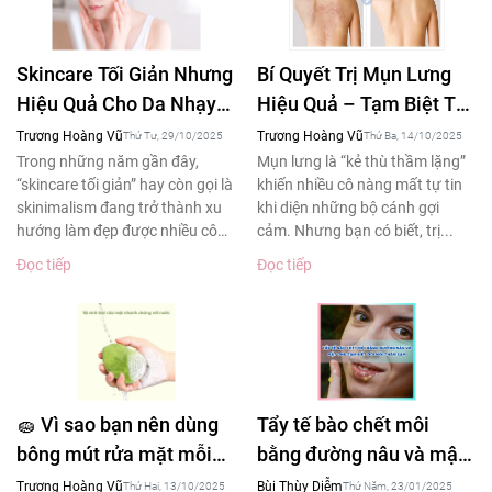
Skincare Tối Giản Nhưng
Bí Quyết Trị Mụn Lưng
Hiệu Quả Cho Da Nhạy
Hiệu Quả – Tạm Biệt Tự
Cảm – Xu Hướng Làm
Ti Khi Diện Áo Hở Lưng
Trương Hoàng Vũ
Trương Hoàng Vũ
Thứ Tư, 29/10/2025
Thứ Ba, 14/10/2025
Đẹp 2025
Trong những năm gần đây,
Mụn lưng là “kẻ thù thầm lặng”
“skincare tối giản” hay còn gọi là
khiến nhiều cô nàng mất tự tin
skinimalism đang trở thành xu
khi diện những bộ cánh gợi
hướng làm đẹp được nhiều cô
cảm. Nhưng bạn có biết, trị...
gái yêu thích....
Đọc tiếp
Đọc tiếp
🧽 Vì sao bạn nên dùng
Tẩy tế bào chết môi
bông mút rửa mặt mỗi
bằng đường nâu và mật
ngày – Bí quyết làm
ong tạm biệt đôi môi
Trương Hoàng Vũ
Bùi Thùy Diễm
Thứ Hai, 13/10/2025
Thứ Năm, 23/01/2025