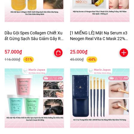
Dầu Gội Spes Collagen Chiết Xu
[1 MIẾNG LẺ] Mặt Nạ Serum x3
ất Gừng Sạch Sâu Giảm Gãy Rụ
Neogen Real Vita C Mask 22%
ng Tóc Chắc Khỏe Bồng Bềnh
Dưỡng Trắng Mờ Thâm Hàn
Quốc
57.000₫
25.000₫
116.000₫
45.000₫
-51%
-44%