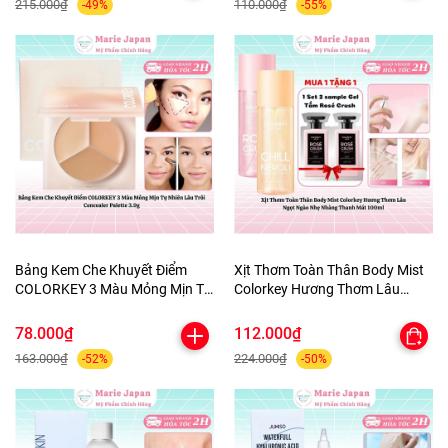
215.000₫
110.000₫
-49%
-55%
Bảng Kem Che Khuyết Điểm
Xịt Thơm Toàn Thân Body Mist
COLORKEY 3 Màu Mỏng Mịn Tự
Colorkey Hương Thơm Lâu
Nhiên Lâu Trôi Concealer
Ngọt Ngào Nhẹ Nhàng Thanh
Palette 3.9g
Mát 100ml
78.000₫
112.000₫
163.000₫
224.000₫
-52%
-50%