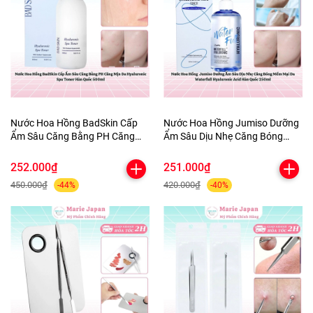
Nước Hoa Hồng BadSkin Cấp
Nước Hoa Hồng Jumiso Dưỡng
Ẩm Sâu Căng Bằng PH Căng
Ẩm Sâu Dịu Nhẹ Căng Bóng
Mịn Da Hyaluronic Spa Toner
Mềm Mại Da Waterfull
Hàn Quốc 500ml
Hyaluronic Acid Hàn Quốc
252.000₫
251.000₫
250ml
450.000₫
420.000₫
-44%
-40%