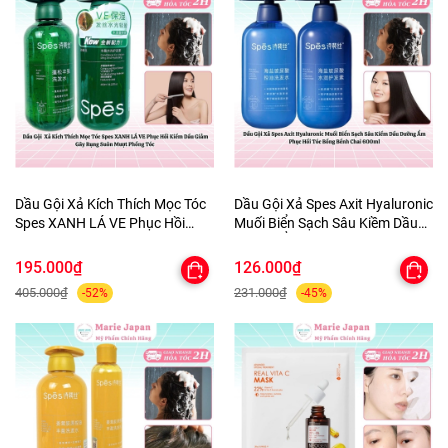
Dầu Gội Xả Kích Thích Mọc Tóc
Dầu Gội Xả Spes Axit Hyaluronic
Spes XANH LÁ VE Phục Hồi
Muối Biển Sạch Sâu Kiềm Dầu
Kiềm Dầu Giảm Gãy Rụng Suôn
Dưỡng Ẩm Phục Hồi Tóc Bồng
Mượt Phồng Tóc
Bềnh Chai 600ml
195.000₫
126.000₫
405.000₫
231.000₫
-52%
-45%