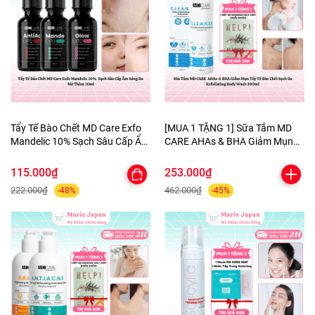
Tẩy Tế Bào Chết MD Care Exfo
[MUA 1 TẶNG 1] Sữa Tắm MD
Mandelic 10% Sạch Sâu Cấp Ẩm
CARE AHAs & BHA Giảm Mụn
Sáng Da Mờ Thâm 10ml
Tẩy Tế Bào Chết Sạch Da
Exfoliating Body Wash 200ml-
115.000₫
253.000₫
TẶNG 1 MẶT NẠ BERGAMO
222.000₫
462.000₫
-48%
-45%
HELP JARY