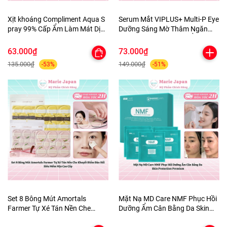
Xịt khoáng Compliment Aqua S
Serum Mắt VIPLUS+ Multi-P Eye
pray 99% Cấp Ẩm Làm Mát Dịu
Dưỡng Sáng Mờ Thâm Ngăn
Da 200ml
Ngừa Lão Hóa Dưỡng Ẩm Da
10ml
63.000₫
73.000₫
135.000₫
149.000₫
-53%
-51%
Set 8 Bông Mút Amortals
Mặt Nạ MD Care NMF Phục Hồi
Farmer Tự Xé Tán Nền Che
Dưỡng Ẩm Cân Bằng Da Skin
Khuyết Điểm Đàn Hồi Siêu Mềm
Protection Premium