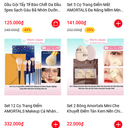
Dầu Gội Tẩy Tế Bào Chết Da Đầu
Set 5 Cọ Trang Điểm Mắt
Spes Sạch Gàu Bã Nhờn Dưỡng
AMORTALS Đa Năng Mềm Mịn
Ẩm Kiềm Dầu Sea Salt Cream
Kèm Túi Đựng
Hũ 280g
125.000₫
141.000₫
245.000₫
232.000₫
-49%
-39%
Set 12 Cọ Trang Điểm
Set 2 Bông Amortals Mini Che
AMORTALS Makeup Cá Nhân
Khuyết Điểm Tán Kem Nền Chi
Chuyên Nghiệp Lông Mềm Mịn
Tiết Mềm Mịn Nhỏ Gọn Tiện Lợi
Kèm Túi Đựng Tiện Lợi
The Little Concealer Powder
332.000₫
22.000₫
Puff