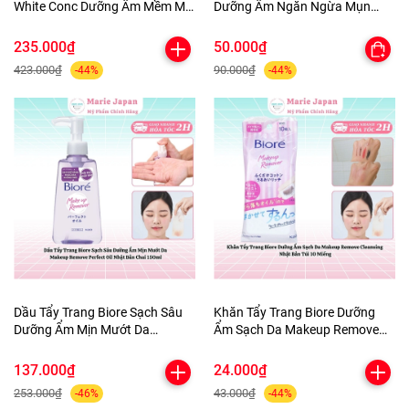
White Conc Dưỡng Ẩm Mềm Mịn
Dưỡng Ẩm Ngăn Ngừa Mụn
Sáng Da Body Lotion Chai
Micellar Cleansing Water Nhật
245ml
Bản
235.000₫
50.000₫
423.000₫
90.000₫
-44%
-44%
Dầu Tẩy Trang Biore Sạch Sâu
Khăn Tẩy Trang Biore Dưỡng
Dưỡng Ẩm Mịn Mướt Da
Ẩm Sạch Da Makeup Remove
Makeup Remove Perfect Oil
Cleansing Nhật Bản Túi 10
Nhật Bản Chai 150ml
Miếng
137.000₫
24.000₫
253.000₫
43.000₫
-46%
-44%