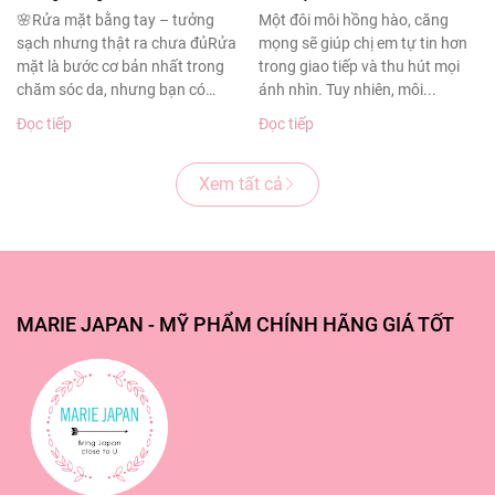
sạch sâu cho làn da
thâm sạm
🌸Rửa mặt bằng tay – tưởng
Một đôi môi hồng hào, căng
sạch nhưng thật ra chưa đủRửa
mọng sẽ giúp chị em tự tin hơn
khỏe đẹp
mặt là bước cơ bản nhất trong
trong giao tiếp và thu hút mọi
chăm sóc da, nhưng bạn có
ánh nhìn. Tuy nhiên, môi...
biết?Theo...
Đọc tiếp
Đọc tiếp
Xem tất cả
MARIE JAPAN - MỸ PHẨM CHÍNH HÃNG GIÁ TỐT