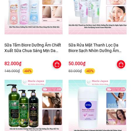
Sữa Tắm Biore Dưỡng Ẩm Chiết
Sữa Rửa Mặt Thanh Lọc Da
Xuất Sữa Chua Sáng Mịn Da
Biore Sạch Nhờn Dưỡng Ẩm
Nhật Bản
Sáng Da Ngăn Ngừa Mụn Skin
Purifying Facial Foam Nhật Bản
82.000₫
50.000₫
146.000₫
83.000₫
-44%
-40%