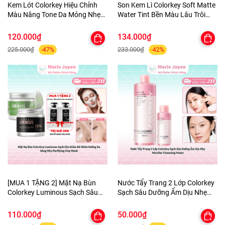
Kem Lót Colorkey Hiệu Chỉnh
Son Kem Lì Colorkey Soft Matte
Màu Nâng Tone Da Mỏng Nhẹ
Water Tint Bền Màu Lâu Trôi
Tự Nhiên Light Weight Polish
Siêu Mịn Môi - TẶNG 1 BÔNG
Primer 30g - TẶNG 1 BÔNG MÚT
MÚT TÍM
120.000₫
134.000₫
TÍM
225.000₫
233.000₫
-47%
-42%
[MUA 1 TẶNG 2] Mặt Nạ Bùn
Nước Tẩy Trang 2 Lớp Colorkey
Colorkey Luminous Sạch Sâu
Sạch Sâu Dưỡng Ẩm Dịu Nhẹ
Giảm Bã Nhờn Dưỡng Da Sáng
Micellar Cleansing Water
Mịn Purifying Clay Mask - TẶNG
110.000₫
50.000₫
SET SAMPLE 2 GEL TẮM