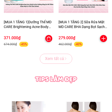
[MUA 1 TẶNG 1]Dưỡng Thể MD
[MUA 1 TẶNG 2] Sữa Rửa Mặt
CARE Brightening Acne Body
MD CARE BHA Dạng Bọt Sạch
Lotion Dưỡng Sáng Da Mờ
Sâu Kiềm Dầu Giảm Mụn Cho
Thâm Giảm Mụn Cơ Thể Chai
Da Dầu Mụn Nhạy Cảm 150ml-
371.000₫
279.000₫
200ml-TẶNG 1 MẶT NẠ
TẶNG 1 MASK MNF+1 KHĂN
674.000₫
462.000₫
-45%
-40%
BERGAMO HELP JARY
TẨY TRANG COLORKEY
Xem tất cả