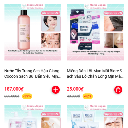
Nước Tẩy Trang Sen Hậu Giang
Miếng Dán Lột Mụn Mũi Biore S
Cocoon Sạch Bụi Bẩn Siêu Mịn
ạch Sâu Lỗ Chân Lông Mịn Màn
Dịu Êm Cho Da Rất Nhạy Cảm
g Da Nhật Bản Hộp 4 Miếng
500ml
187.000₫
25.000₫
309.000₫
43.000₫
-39%
-42%