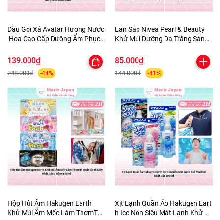
Dầu Gội Xả Avatar Hương Nước
Lăn Sáp Nivea Pearl & Beauty
Hoa Cao Cấp Dưỡng Ẩm Phục
Khử Mùi Dưỡng Da Trắng Sáng
Hồi Tóc Bồng Bềnh Chắc Khỏe
Mịn Màng Mờ Thâm 50ml
139.000₫
85.000₫
248.000₫
144.000₫
-44%
-41%
Hộp Hút Ẩm Hakugen Earth
Xịt Lạnh Quần Áo Hakugen Eart
Khử Mùi Ẩm Mốc Làm ThơmTủ
h Ice Non Siêu Mát Lạnh Khử M