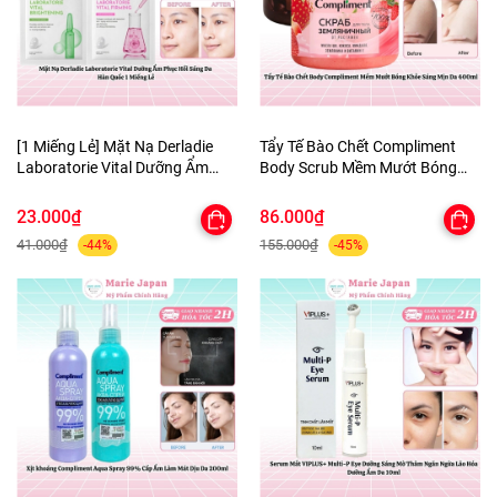
[1 Miếng Lẻ] Mặt Nạ Derladie
Tẩy Tế Bào Chết Compliment
Laboratorie Vital Dưỡng Ẩm
Body Scrub Mềm Mướt Bóng
Phục Hồi Sáng Da Hàn Quốc
Khỏe Sáng Mịn Da 400ml
23.000₫
86.000₫
41.000₫
155.000₫
-44%
-45%