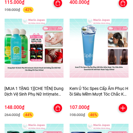
Mịn Cao Cấp
115.000₫
400.000₫
198.000₫
-42%
[MUA 1 TẶNG 1][CHE TÊN] Dung
Kem Ủ Tóc Spes Cấp Ẩm Phục H
Dịch Vệ Sinh Phụ Nữ Intimate
ồi Siêu Mềm Mượt Tóc Chắc Khỏ
ZIAJA Wash Gel DưỡngẨm
e Essential Oil Soft Hair Mask Tu
KhửMùi CânBằng PH Chai
ýp 200ml
148.000₫
107.000₫
200ml-TẶNG 1MASK
264.000₫
198.000₫
-44%
-46%