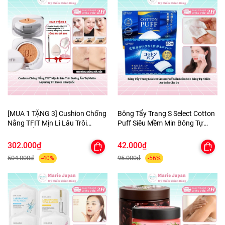
[MUA 1 TẶNG 3] Cushion Chống
Bông Tẩy Trang S Select Cotton
Nắng TFIT Mịn Lì Lâu Trôi
Puff Siêu Mềm Min Bông Tự
Dưỡng Ẩm Tự Nhiên Layering
Nhiên An Toàn Cho Da
Fit Cover Hàn Quốc
302.000₫
42.000₫
504.000₫
95.000₫
-40%
-56%