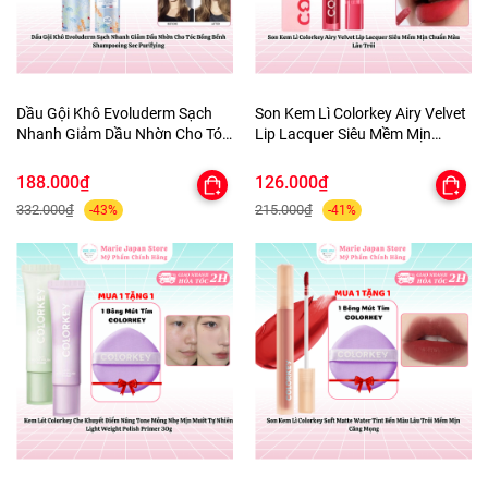
Dầu Gội Khô Evoluderm Sạch
Son Kem Lì Colorkey Airy Velvet
Nhanh Giảm Dầu Nhờn Cho Tóc
Lip Lacquer Siêu Mềm Mịn
Bồng Bềnh Shampooing Sec
Chuẩn Màu Lâu Trôi
Purifying
188.000₫
126.000₫
332.000₫
215.000₫
-43%
-41%