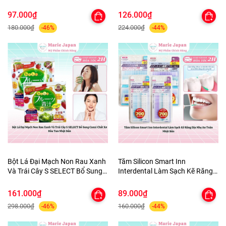
Quần Áo tủ Giày Nhật Bản 3
ùi Hôi Nhật Bản 100ml
Hộpx450ml
97.000₫
126.000₫
180.000₫
224.000₫
-46%
-44%
Bột Lá Đại Mạch Non Rau Xanh
Tăm Silicon Smart Inn
Và Trái Cây S SELECT Bổ Sung
Interdental Làm Sạch Kẽ Răng
Canxi Chất Xơ Hòa Tan Nhật
Dịu Nhẹ An Toàn Nhật Bản
Bản
161.000₫
89.000₫
298.000₫
160.000₫
-46%
-44%