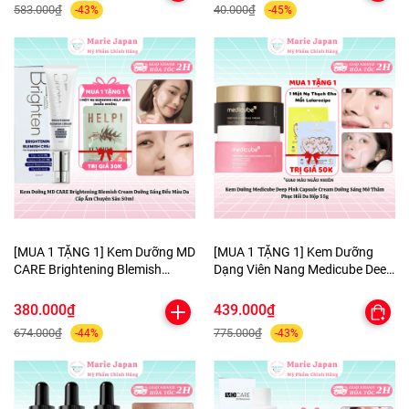
583.000₫
40.000₫
-43%
-45%
[MUA 1 TẶNG 1] Kem Dưỡng MD
[MUA 1 TẶNG 1] Kem Dưỡng
CARE Brightening Blemish
Dạng Viên Nang Medicube Deep
Cream Dưỡng Sáng Đều Màu Da
Pink Capsule Cream Dưỡng
Cấp Ẩm Chuyên Sâu 50ml-
Sáng Mờ Thâm Phục Hồi Da
380.000₫
439.000₫
TẶNG 1 MẶT NẠ BERGAMO
Hộp 55g - TẶNG MẶT NẠ MẮT
674.000₫
775.000₫
-44%
-43%
HELP JARY