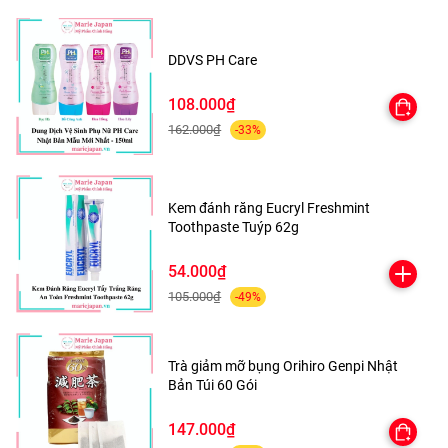
DDVS PH Care
108.000₫
162.000₫
-33%
Kem đánh răng Eucryl Freshmint
Toothpaste Tuýp 62g
54.000₫
105.000₫
-49%
Trà giảm mỡ bụng Orihiro Genpi Nhật
Bản Túi 60 Gói
147.000₫