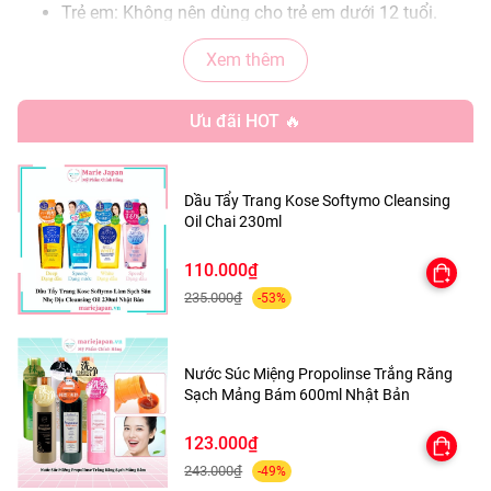
Trẻ em: Không nên dùng cho trẻ em dưới 12 tuổi.
Xem thêm
*Lưu ý:
Ưu đãi HOT 🔥
Không nên dùng cho phụ nữ mang thai và cho con
bú.
Dầu Tẩy Trang Kose Softymo Cleansing
Oil Chai 230ml
110.000₫
235.000₫
-53%
Nước Súc Miệng Propolinse Trắng Răng
Sạch Mảng Bám 600ml Nhật Bản
123.000₫
243.000₫
-49%