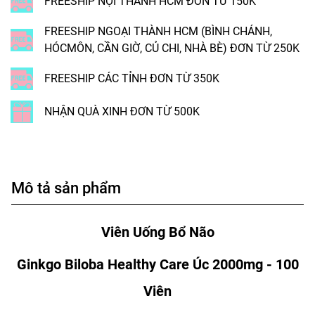
FREESHIP NỘI THÀNH HCM ĐƠN TỪ 150K
FREESHIP NGOẠI THÀNH HCM (BÌNH CHÁNH,
HÓCMÔN, CẦN GIỜ, CỦ CHI, NHÀ BÈ) ĐƠN TỪ 250K
FREESHIP CÁC TỈNH ĐƠN TỪ 350K
NHẬN QUÀ XINH ĐƠN TỪ 500K
Mô tả sản phẩm
Viên Uống Bổ Não
Ginkgo Biloba Healthy Care Úc 2000mg - 100
Viên