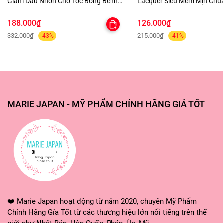
Giảm Dầu Nhờn Cho Tóc Bồng Bềnh
Lacquer Siêu Mềm Mịn Ch
Shampooing Sec Purifying
Lâu Trôi
188.000₫
126.000₫
332.000₫
215.000₫
-43%
-41%
MARIE JAPAN - MỸ PHẨM CHÍNH HÃNG GIÁ TỐT
❤️ Marie Japan hoạt động từ năm 2020, chuyên Mỹ Phẩm
Chính Hãng Gía Tốt từ các thương hiệu lớn nổi tiếng trên thế