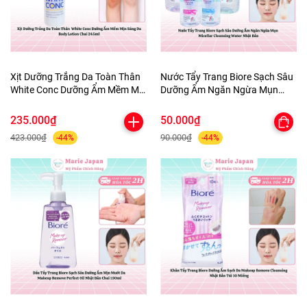
Xịt Dưỡng Trắng Da Toàn Thân
Nước Tẩy Trang Biore Sạch Sâu
White Conc Dưỡng Ẩm Mềm Mịn
Dưỡng Ẩm Ngăn Ngừa Mụn
Sáng Da Body Lotion Chai
Micellar Cleansing Water Nhật
245ml
Bản
235.000₫
50.000₫
423.000₫
90.000₫
-44%
-44%