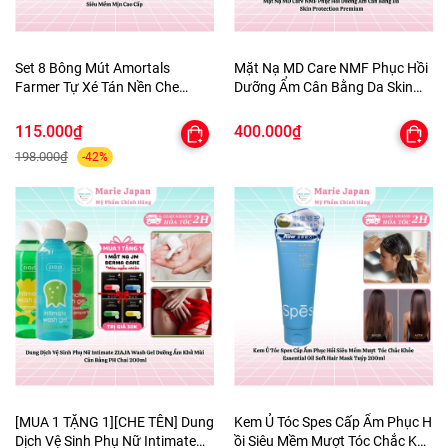
Set 8 Bông Mút Amortals
Mặt Nạ MD Care NMF Phục Hồi
Farmer Tự Xé Tán Nền Che
Dưỡng Ẩm Cân Bằng Da Skin
Khuyết Điểm Đàn Hồi Siêu Mềm
Protection Premium
Mịn Cao Cấp
115.000₫
400.000₫
198.000₫
-42%
[MUA 1 TẶNG 1][CHE TÊN] Dung
Kem Ủ Tóc Spes Cấp Ẩm Phục H
Dịch Vệ Sinh Phụ Nữ Intimate
ồi Siêu Mềm Mượt Tóc Chắc Khỏ