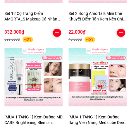
Set 12 Cọ Trang Điểm
Set 2 Bông Amortals Mini Che
AMORTALS Makeup Cá Nhân
Khuyết Điểm Tán Kem Nền Chi
Chuyên Nghiệp Lông Mềm Mịn
Tiết Mềm Mịn Nhỏ Gọn Tiện Lợi
Kèm Túi Đựng Tiện Lợi
The Little Concealer Powder
332.000₫
22.000₫
Puff
583.000₫
40.000₫
-43%
-45%
[MUA 1 TẶNG 1] Kem Dưỡng MD
[MUA 1 TẶNG 1] Kem Dưỡng
CARE Brightening Blemish
Dạng Viên Nang Medicube Deep
Cream Dưỡng Sáng Đều Màu Da
Pink Capsule Cream Dưỡng