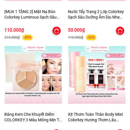
[MUA 1 TẶNG 2] Mặt Nạ Bùn
Nước Tẩy Trang 2 Lớp Colorkey
Colorkey Luminous Sạch Sâu
Sạch Sâu Dưỡng Ẩm Dịu Nhẹ
Giảm Bã Nhờn Dưỡng Da Sáng
Micellar Cleansing Water
Mịn Purifying Clay Mask - TẶNG
110.000₫
50.000₫
SET SAMPLE 2 GEL TẮM
215.000₫
110.000₫
-49%
-55%
Bảng Kem Che Khuyết Điểm
Xịt Thơm Toàn Thân Body Mist
COLORKEY 3 Màu Mỏng Mịn Tự
Colorkey Hương Thơm Lâu
Nhiên Lâu Trôi Concealer
Ngọt Ngào Nhẹ Nhàng Thanh