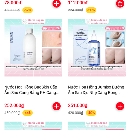
Palette 3.9g
Mát 100ml
78.000₫
112.000₫
163.000₫
224.000₫
-52%
-50%
Nước Hoa Hồng BadSkin Cấp
Nước Hoa Hồng Jumiso Dưỡng
Ẩm Sâu Căng Bằng PH Căng
Ẩm Sâu Dịu Nhẹ Căng Bóng
Mịn Da Hyaluronic Spa Toner
Mềm Mại Da Waterfull
Hàn Quốc 500ml
Hyaluronic Acid Hàn Quốc
252.000₫
251.000₫
250ml
450.000₫
420.000₫
-44%
-40%