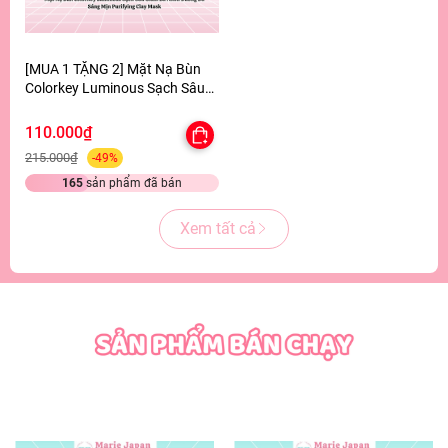
[MUA 1 TẶNG 2] Mặt Nạ Bùn
Colorkey Luminous Sạch Sâu
Giảm Bã Nhờn Dưỡng Da Sáng
Mịn Purifying Clay Mask -
110.000₫
TẶNG SET SAMPLE 2 GEL TẮM
215.000₫
-49%
165
sản phẩm đã bán
Xem tất cả