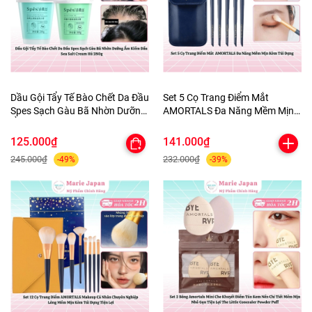
Dầu Gội Tẩy Tế Bào Chết Da Đầu
Set 5 Cọ Trang Điểm Mắt
Spes Sạch Gàu Bã Nhờn Dưỡng
AMORTALS Đa Năng Mềm Mịn
Ẩm Kiềm Dầu Sea Salt Cream
Kèm Túi Đựng
Hũ 280g
125.000₫
141.000₫
245.000₫
232.000₫
-49%
-39%