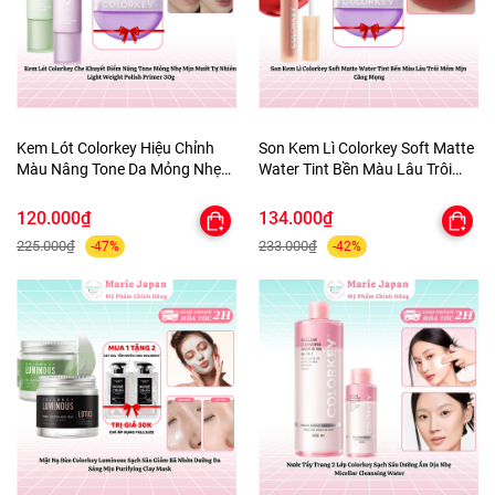
Kem Lót Colorkey Hiệu Chỉnh
Son Kem Lì Colorkey Soft Matte
Màu Nâng Tone Da Mỏng Nhẹ
Water Tint Bền Màu Lâu Trôi
Tự Nhiên Light Weight Polish
Siêu Mịn Môi - TẶNG 1 BÔNG
Primer 30g - TẶNG 1 BÔNG MÚT
MÚT TÍM
120.000₫
134.000₫
TÍM
225.000₫
233.000₫
-47%
-42%