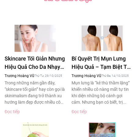
Skincare Tối Giản Nhưng
Bí Quyết Trị Mụn Lưng
Hiệu Quả Cho Da Nhạy
Hiệu Quả – Tạm Biệt Tự
Cảm – Xu Hướng Làm
Ti Khi Diện Áo Hở Lưng
Trương Hoàng Vũ
Trương Hoàng Vũ
Thứ Tư, 29/10/2025
Thứ Ba, 14/10/2025
Đẹp 2025
Trong những năm gần đây,
Mụn lưng là “kẻ thù thầm lặng”
“skincare tối giản” hay còn gọi là
khiến nhiều cô nàng mất tự tin
skinimalism đang trở thành xu
khi diện những bộ cánh gợi
hướng làm đẹp được nhiều cô
cảm. Nhưng bạn có biết, trị...
gái yêu thích....
Đọc tiếp
Đọc tiếp