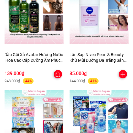
Dầu Gội Xả Avatar Hương Nước
Lăn Sáp Nivea Pearl & Beauty
Hoa Cao Cấp Dưỡng Ẩm Phục
Khử Mùi Dưỡng Da Trắng Sáng
Hồi Tóc Bồng Bềnh Chắc Khỏe
Mịn Màng Mờ Thâm 50ml
139.000₫
85.000₫
248.000₫
144.000₫
-44%
-41%