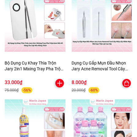
Bộ Dụng Cụ Khay Thìa Trộn
Dụng Cụ Gắp Mụn Đầu Nhọn
Jary 2in1 Mixing Tray Pha Trộn
Jary Acne Removal Tool Cây
Kem Nền Dễ Dàng Cho Lớp Nền
Nhíp Lấy Nhân Mụn Nhỏ Gọn
Mỏng Tênh
Tiện Lợi Cao Cấp
33.000₫
8.000₫
75.000₫
20.000₫
-56%
-60%