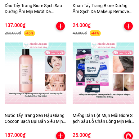
Dầu Tẩy Trang Biore Sạch Sâu
Khăn Tẩy Trang Biore Dưỡng
Dưỡng Ẩm Mịn Mướt Da
Ẩm Sạch Da Makeup Remove
Makeup Remove Perfect Oil
Cleansing Nhật Bản Túi 10
Nhật Bản Chai 150ml
Miếng
137.000₫
24.000₫
253.000₫
43.000₫
-46%
-44%
Nước Tẩy Trang Sen Hậu Giang
Miếng Dán Lột Mụn Mũi Biore S
Cocoon Sạch Bụi Bẩn Siêu Mịn
ạch Sâu Lỗ Chân Lông Mịn Màn
Dịu Êm Cho Da Rất Nhạy Cảm
g Da Nhật Bản Hộp 4 Miếng
500ml
187.000₫
25.000₫