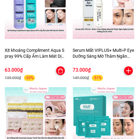
Xịt khoáng Compliment Aqua S
Serum Mắt VIPLUS+ Multi-P Eye
pray 99% Cấp Ẩm Làm Mát Dịu
Dưỡng Sáng Mờ Thâm Ngăn
Da 200ml
Ngừa Lão Hóa Dưỡng Ẩm Da
10ml
63.000₫
73.000₫
135.000₫
149.000₫
-53%
-51%