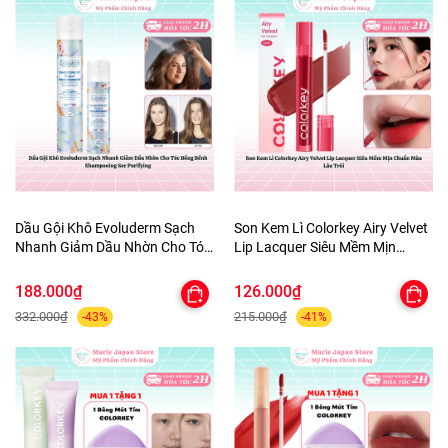
Dầu Gội Khô Evoluderm Sạch
Son Kem Lì Colorkey Airy Velvet
Nhanh Giảm Dầu Nhờn Cho Tóc
Lip Lacquer Siêu Mềm Mịn
Bồng Bềnh Shampooing Sec
Chuẩn Màu Lâu Trôi
Purifying
188.000₫
126.000₫
332.000₫
215.000₫
-43%
-41%