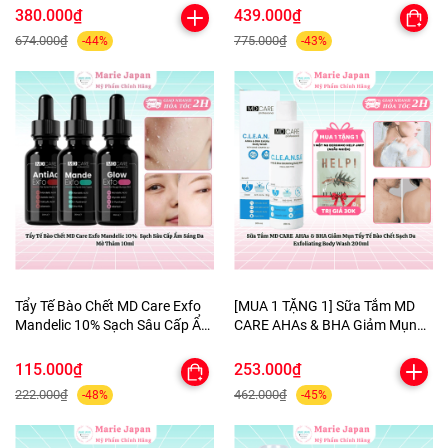
Cấp Ẩm Chuyên Sâu 50ml-
Sáng Mờ Thâm Phục Hồi Da
380.000₫
439.000₫
TẶNG 1 MẶT NẠ BERGAMO
Hộp 55g - TẶNG MẶT NẠ MẮT
674.000₫
775.000₫
-44%
-43%
HELP JARY
Tẩy Tế Bào Chết MD Care Exfo
[MUA 1 TẶNG 1] Sữa Tắm MD
Mandelic 10% Sạch Sâu Cấp Ẩm
CARE AHAs & BHA Giảm Mụn
Sáng Da Mờ Thâm 10ml
Tẩy Tế Bào Chết Sạch Da
Exfoliating Body Wash 200ml-
115.000₫
253.000₫
TẶNG 1 MẶT NẠ BERGAMO
222.000₫
462.000₫
-48%
-45%
HELP JARY