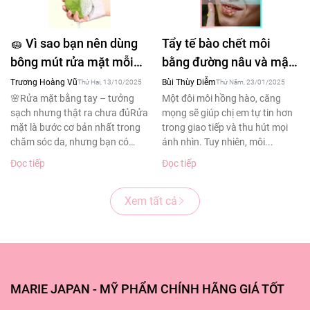
🧽 Vì sao bạn nên dùng
Tẩy tế bào chết môi
bông mút rửa mặt mỗi
bằng đường nâu và mật
ngày – Bí quyết làm
ong tạm biệt đôi môi
Trương Hoàng Vũ
Bùi Thùy Diễm
Thứ Hai, 13/10/2025
Thứ Năm, 23/01/2025
sạch sâu cho làn da
thâm sạm
🌸Rửa mặt bằng tay – tưởng
Một đôi môi hồng hào, căng
sạch nhưng thật ra chưa đủRửa
mọng sẽ giúp chị em tự tin hơn
khỏe đẹp
mặt là bước cơ bản nhất trong
trong giao tiếp và thu hút mọi
chăm sóc da, nhưng bạn có
ánh nhìn. Tuy nhiên, môi...
biết?Theo...
Đọc tiếp
Đọc tiếp
Xem tất cả
MARIE JAPAN - MỸ PHẨM CHÍNH HÃNG GIÁ TỐT