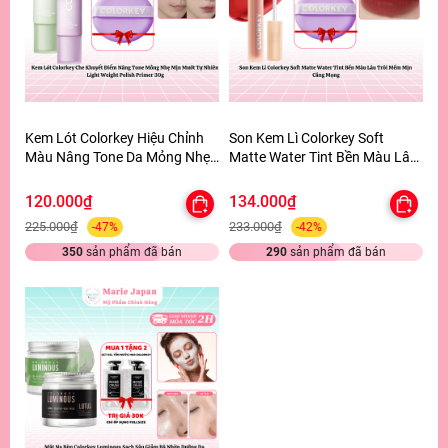
Kem Lót Colorkey Hiệu Chỉnh
Son Kem Lì Colorkey Soft
Màu Nâng Tone Da Mỏng Nhẹ
Matte Water Tint Bền Màu Lâu
Tự Nhiên Light Weight Polish
Trôi Siêu Mịn Môi - TẶNG 1
Primer 30g - TẶNG 1 BÔNG
BÔNG MÚT TÍM
120.000₫
134.000₫
MÚT TÍM
225.000₫
233.000₫
-47%
-42%
350
sản phẩm đã bán
290
sản phẩm đã bán