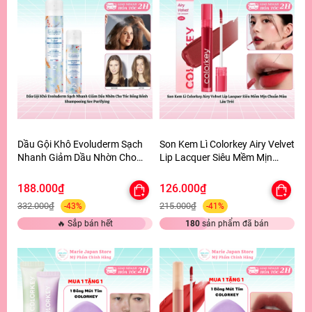
Dầu Gội Khô Evoluderm Sạch
Son Kem Lì Colorkey Airy Velvet
Nhanh Giảm Dầu Nhờn Cho
Lip Lacquer Siêu Mềm Mịn
Tóc Bồng Bềnh Shampooing
Chuẩn Màu Lâu Trôi
Sec Purifying
188.000₫
126.000₫
332.000₫
215.000₫
-43%
-41%
🔥 Sắp bán hết
180
sản phẩm đã bán