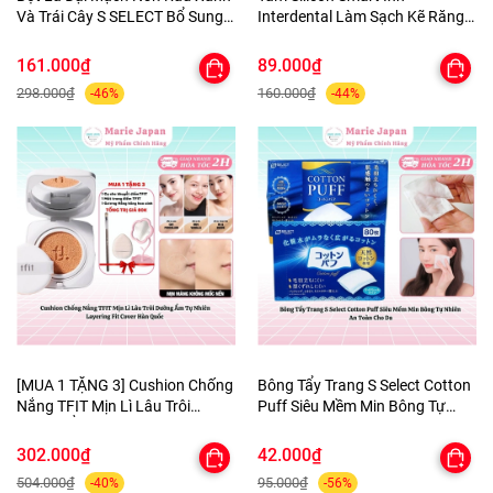
Và Trái Cây S SELECT Bổ Sung
Interdental Làm Sạch Kẽ Răng
Canxi Chất Xơ Hòa Tan Nhật
Dịu Nhẹ An Toàn Nhật Bản
Bản
161.000₫
89.000₫
298.000₫
160.000₫
-46%
-44%
[MUA 1 TẶNG 3] Cushion Chống
Bông Tẩy Trang S Select Cotton
Nắng TFIT Mịn Lì Lâu Trôi
Puff Siêu Mềm Min Bông Tự
Dưỡng Ẩm Tự Nhiên Layering
Nhiên An Toàn Cho Da
Fit Cover Hàn Quốc
302.000₫
42.000₫
504.000₫
95.000₫
-40%
-56%