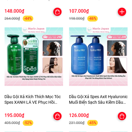
ZIAJA Wash Gel DưỡngẨm
e Essential Oil Soft Hair Mask Tu
KhửMùi CânBằng PH Chai
ýp 200ml
148.000₫
107.000₫
200ml-TẶNG 1MASK
264.000₫
198.000₫
-44%
-46%
Dầu Gội Xả Kích Thích Mọc Tóc
Dầu Gội Xả Spes Axit Hyaluronic
Spes XANH LÁ VE Phục Hồi
Muối Biển Sạch Sâu Kiềm Dầu
Kiềm Dầu Giảm Gãy Rụng Suôn
Dưỡng Ẩm Phục Hồi Tóc Bồng
Mượt Phồng Tóc
Bềnh Chai 600ml
195.000₫
126.000₫
405.000₫
231.000₫
-52%
-45%