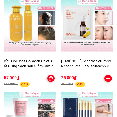
Dầu Gội Spes Collagen Chiết Xu
[1 MIẾNG LẺ] Mặt Nạ Serum x3
ất Gừng Sạch Sâu Giảm Gãy Rụ
Neogen Real Vita C Mask 22%
ng Tóc Chắc Khỏe Bồng Bềnh
Dưỡng Trắng Mờ Thâm Hàn
Quốc
57.000₫
25.000₫
116.000₫
45.000₫
-51%
-44%