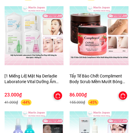
[1 Miếng Lẻ] Mặt Nạ Derladie
Tẩy Tế Bào Chết Compliment
Laboratorie Vital Dưỡng Ẩm
Body Scrub Mềm Mướt Bóng
Phục Hồi Sáng Da Hàn Quốc
Khỏe Sáng Mịn Da 400ml
23.000₫
86.000₫
41.000₫
155.000₫
-44%
-45%