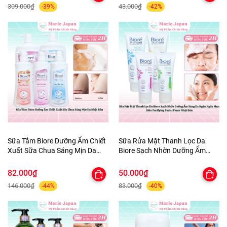
309.000₫
43.000₫
-39%
-42%
Sữa Tắm Biore Dưỡng Ẩm Chiết
Sữa Rửa Mặt Thanh Lọc Da
Xuất Sữa Chua Sáng Mịn Da
Biore Sạch Nhờn Dưỡng Ẩm
Nhật Bản
Sáng Da Ngăn Ngừa Mụn Skin
Purifying Facial Foam Nhật Bản
82.000₫
50.000₫
146.000₫
83.000₫
-44%
-40%