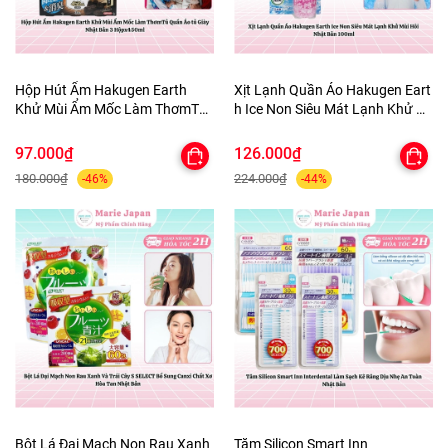
Hộp Hút Ẩm Hakugen Earth
Xịt Lạnh Quần Áo Hakugen Eart
Khử Mùi Ẩm Mốc Làm ThơmTủ
h Ice Non Siêu Mát Lạnh Khử M
Quần Áo tủ Giày Nhật Bản 3
ùi Hôi Nhật Bản 100ml
Hộpx450ml
97.000₫
126.000₫
180.000₫
224.000₫
-46%
-44%
Bột Lá Đại Mạch Non Rau Xanh
Tăm Silicon Smart Inn