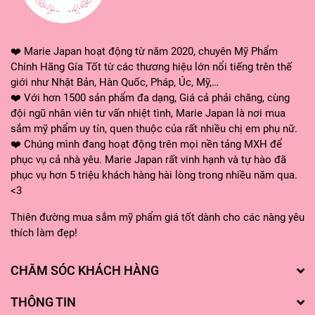
HƯỚNG DẪN SỬ DỤNG
Combo mờ thâm trắng da vùng nách
❤️ Marie Japan hoạt động từ năm 2020, chuyên Mỹ Phẩm
Wakilala Nhật Bản
có cách sử dụng đơn giản
Chính Hãng Gía Tốt từ các thương hiệu lớn nổi tiếng trên thế
giới như Nhật Bản, Hàn Quốc, Pháp, Úc, Mỹ,…
dễ thực hiện như sau:
❤️ Với hơn 1500 sản phẩm đa dạng, Giá cả phải chăng, cùng
đội ngũ nhân viên tư vấn nhiệt tình, Marie Japan là nơi mua
Bước 1: Lấy 1 lượng thích hợp xoa đều rồi
sắm mỹ phẩm uy tín, quen thuộc của rất nhiều chị em phụ nữ.
matxa vùng nách 2-3 phút rồi rửa đi. - Sử
❤️ Chúng mình đang hoạt động trên mọi nền tảng MXH để
phục vụ cả nhà yêu. Marie Japan rất vinh hạnh và tự hào đã
dụng 2-4 lần mỗi tuần.
phục vụ hơn 5 triệu khách hàng hài lòng trong nhiều năm qua.
Bước 2: Dùng tinh chất dưỡng trắng wakilala
<3
sau đó: Lấy 1 lượng thích hợp ra bông hoặc
Thiên đường mua sắm mỹ phẩm giá tốt dành cho các nàng yêu
lòng bàn tay, xoa đều vùng nách cho tinh chất
thích làm đẹp!
ngấm hết. Tinh chất dùng hằng ngày.
CHĂM SÓC KHÁCH HÀNG
LƯU Ý
THÔNG TIN
- Bảo quản nơi thoáng mát