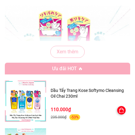
Xem thêm
Ưu đãi HOT 🔥
Dầu Tẩy Trang Kose Softymo Cleansing
Oil Chai 230ml
110.000₫
235.000₫
-53%
THÔNG TIN CƠ BẢN