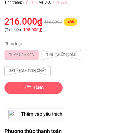
Tình trạng:
Hết hàng
Mã SKU:
PVN299
216.000₫
414.000₫
-48%
(Tiết kiệm
198.000₫
)
Phân loại:
TUÝP KEM 90G
TINH CHẤT 120ML
SET KEM + TINH CHẤT
HẾT HÀNG
Thêm vào yêu thích
Phương thức thanh toán