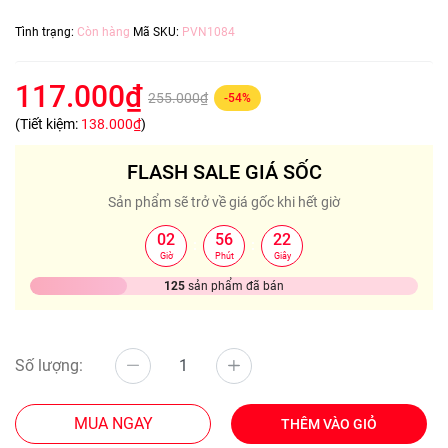
Tình trạng:
Còn hàng
Mã SKU:
PVN1084
117.000₫
255.000₫
-54%
(Tiết kiệm:
138.000₫
)
FLASH SALE GIÁ SỐC
Sản phẩm sẽ trở về giá gốc khi hết giờ
02
56
21
:
:
Giờ
Phút
Giây
125
sản phẩm đã bán
Số lượng:
MUA NGAY
THÊM VÀO GIỎ