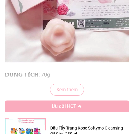
𝗗𝗨𝗡𝗚 𝗧𝗜́𝗖𝗛: 70g
𝗧𝗛𝗨̛𝗢̛𝗡𝗚 𝗛𝗜𝗘̣̂𝗨: PELICAN
Xem thêm
𝗡𝗢̛𝗜 𝗦𝗔̉𝗡 𝗫𝗨𝗔̂́𝗧 : NHẬT BẢN
Ưu đãi HOT 🔥
CÔNG DỤNG:
Dầu Tẩy Trang Kose Softymo Cleansing
Oil Chai 230ml