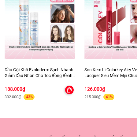
quả lựu dưỡng ẩm hoàn hảo.
Dầu Gội Khô Evoluderm Sạch Nhanh
Son Kem Lì Colorkey Airy Ve
Giảm Dầu Nhờn Cho Tóc Bồng Bềnh
Lacquer Siêu Mềm Mịn Ch
Shampooing Sec Purifying
Lâu Trôi
188.000₫
126.000₫
332.000₫
215.000₫
-43%
-41%