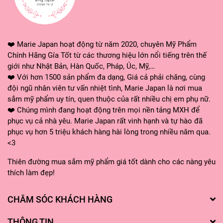
#xitduongtoc #complimenthair #activecomplex
#chamsoctoc #duongtoc #xitkichmoctoc #myphamnga
#mariejapan #mariejapanstore #myphamchinhhang
❤️ Marie Japan hoạt động từ năm 2020, chuyên Mỹ Phẩm
#myphamnhatban #hangnhatgiatot
Chính Hãng Gía Tốt từ các thương hiệu lớn nổi tiếng trên thế
#mariejapanhangnhat
giới như Nhật Bản, Hàn Quốc, Pháp, Úc, Mỹ,…
❤️ Với hơn 1500 sản phẩm đa dạng, Giá cả phải chăng, cùng
đội ngũ nhân viên tư vấn nhiệt tình, Marie Japan là nơi mua
sắm mỹ phẩm uy tín, quen thuộc của rất nhiều chị em phụ nữ.
❤️ Chúng mình đang hoạt động trên mọi nền tảng MXH để
phục vụ cả nhà yêu. Marie Japan rất vinh hạnh và tự hào đã
phục vụ hơn 5 triệu khách hàng hài lòng trong nhiều năm qua.
<3
Thiên đường mua sắm mỹ phẩm giá tốt dành cho các nàng yêu
thích làm đẹp!
CHĂM SÓC KHÁCH HÀNG
THÔNG TIN