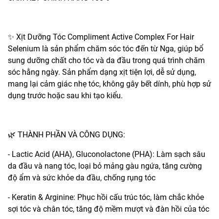
✨ Xịt Dưỡng Tóc Compliment Active Complex For Hair
Selenium là sản phẩm chăm sóc tóc đến từ Nga, giúp bổ
sung dưỡng chất cho tóc và da đầu trong quá trình chăm
sóc hằng ngày. Sản phẩm dạng xịt tiện lợi, dễ sử dụng,
mang lại cảm giác nhẹ tóc, không gây bết dính, phù hợp sử
dụng trước hoặc sau khi tạo kiểu.
🌿 THÀNH PHẦN VÀ CÔNG DỤNG:
- Lactic Acid (AHA), Gluconolactone (PHA): Làm sạch sâu
da đầu và nang tóc, loại bỏ mảng gàu ngứa, tăng cường
độ ẩm và sức khỏe da đầu, chống rụng tóc
- Keratin & Arginine: Phục hồi cấu trúc tóc, làm chắc khỏe
sợi tóc và chân tóc, tăng độ mềm mượt và đàn hồi của tóc