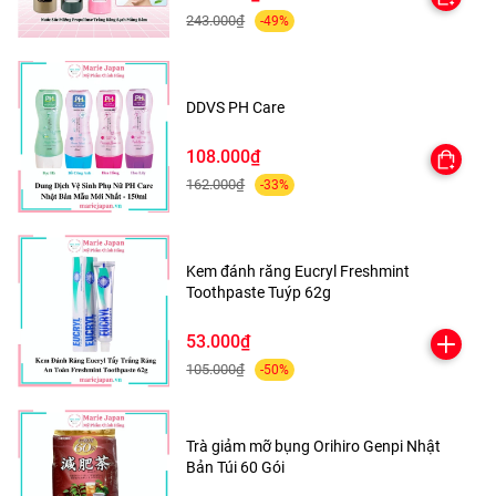
đủ lên da đầu và chân tóc, massage đều cho thẩm thấu
243.000₫
-49%
hoàn toàn, không cần xả lại. Thích hợp để sử dụng hàng
ngày.
DDVS PH Care
108.000₫
162.000₫
-33%
Kem đánh răng Eucryl Freshmint
Toothpaste Tuýp 62g
53.000₫
105.000₫
-50%
Trà giảm mỡ bụng Orihiro Genpi Nhật
Bản Túi 60 Gói