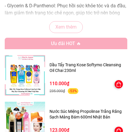
- Glycerin & D-Panthenol: Phục hồi sức khỏe tóc và da đầu,
làm giảm tình trạng tóc chẻ ngọn, giúp tóc trở nên bóng
khỏe, mềm mại hơn
Xem thêm
- Chiết xuất dầu đậu nành, dầu lúa mạch: Nuôi dưỡng, đem
lại da đầu khỏe mạnh và mái tóc bóng mượt
Ưu đãi HOT 🔥
- Chiết xuất rễ hoàng cầm: Ngăn vi khuẩn và ngừa viêm,
giúp bảo vệ da đầu khỏi các tác nhân gây hại.
Dầu Tẩy Trang Kose Softymo Cleansing
Oil Chai 230ml
📍 XUẤT XỨ: Nga
110.000₫
235.000₫
-53%
📦 QUY CÁCH: Chai 150ml
Nước Súc Miệng Propolinse Trắng Răng
📌 HƯỚNG DẪN SỬ DỤNG
Sạch Mảng Bám 600ml Nhật Bản
Sau khi gội sạch và sấy khô, xịt sản phẩm với lượng vừa
123.000₫