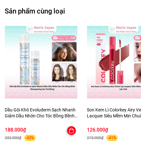
quả căng - bền cho lớp trang điểm trên da
Sản phẩm cùng loại
#mariejapan #xitkhoamakeup #xitkhoanen #pramy
#makeup #trangdiem #myphamchinhhang
#myphamgiatot #settingspray
Dầu Gội Khô Evoluderm Sạch Nhanh
Son Kem Lì Colorkey Airy Ve
Giảm Dầu Nhờn Cho Tóc Bồng Bềnh
Lacquer Siêu Mềm Mịn Ch
Shampooing Sec Purifying
Lâu Trôi
188.000₫
126.000₫
332.000₫
215.000₫
-43%
-41%