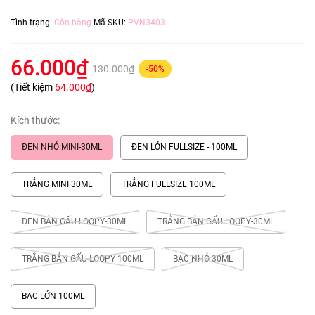
Tình trạng:
Còn hàng
Mã SKU:
PVN3403
66.000₫
130.000₫
-50%
(Tiết kiệm
64.000₫
)
Kích thước:
ĐEN NHỎ MINI-30ML
ĐEN LỚN FULLSIZE - 100ML
TRẮNG MINI 30ML
TRẮNG FULLSIZE 100ML
ĐEN BẢN GẤU LOOPY-30ML
TRẮNG BẢN GẤU LOOPY-30ML
TRẮNG BẢN GẤU LOOPY-100ML
BẠC NHỎ 30ML
BẠC LỚN 100ML