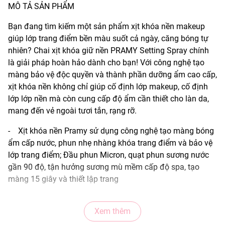
MÔ TẢ SẢN PHẨM
Bạn đang tìm kiếm một sản phẩm xịt khóa nền makeup
giúp lớp trang điểm bền màu suốt cả ngày, căng bóng tự
nhiên? Chai xịt khóa giữ nền PRAMY Setting Spray chính
là giải pháp hoàn hảo dành cho bạn! Với công nghệ tạo
màng bảo vệ độc quyền và thành phần dưỡng ẩm cao cấp,
xịt khóa nền không chỉ giúp cố định lớp makeup, cố định
lớp lớp nền mà còn cung cấp độ ẩm cần thiết cho làn da,
mang đến vẻ ngoài tươi tắn, rạng rỡ.
- Xịt khóa nền Pramy sử dụng công nghệ tạo màng bóng
ẩm cấp nước, phun nhẹ nhàng khóa trang điểm và bảo vệ
lớp trang điểm; Đầu phun Micron, quạt phun sương nước
gần 90 độ, tận hưởng sương mù mềm cấp độ spa, tạo
màng 15 giây và thiết lập trang
điểm 12 giờ. Tạo hiệu ứng sáng bóng, cấp ẩm cho lớp
trang điểm thêm tươi tắn cả ngày
Xem thêm