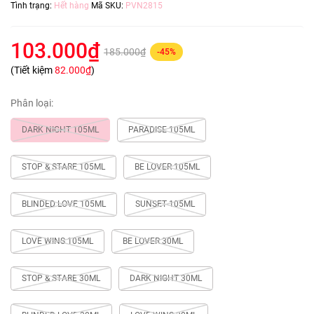
Tình trạng:
Hết hàng
Mã SKU:
PVN2815
103.000₫
185.000₫
-45%
(Tiết kiệm
82.000₫
)
Phân loại:
DARK NIGHT 105ML
PARADISE 105ML
STOP & STARE 105ML
BE LOVER 105ML
BLINDED LOVE 105ML
SUNSET 105ML
LOVE WINS 105ML
BE LOVER 30ML
STOP & STARE 30ML
DARK NIGHT 30ML