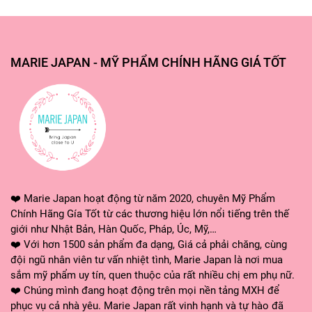
+Tầng hương cuối: Long diên hương, Bồ đề nhựa, Xạ
hương, Hoắc hương, Gỗ đàn hương, Đậu tonka
MARIE JAPAN - MỸ PHẨM CHÍNH HÃNG GIÁ TỐT
Love Wins - Tự tin, cách
+Tầng hương đầu: Các loại trái cây nhiệt đới Táo, Macca
+Tầng hương giữa: Hoa và trái cây Kiwi, Ổi, Quả táo
+Tầng hương cuối: các loại mùi Xạ hương, Mùi ngọt, Mùi
gỗ, Mùi mặn
❤️ Marie Japan hoạt động từ năm 2020, chuyên Mỹ Phẩm
Chính Hãng Gía Tốt từ các thương hiệu lớn nổi tiếng trên thế
giới như Nhật Bản, Hàn Quốc, Pháp, Úc, Mỹ,…
Bình minh trên thiên đường - Thư giãn, dễ chịu, cuốn hút
❤️ Với hơn 1500 sản phẩm đa dạng, Giá cả phải chăng, cùng
(mùi nữ)
đội ngũ nhân viên tư vấn nhiệt tình, Marie Japan là nơi mua
+Tang hương đầu: Quả lê
sắm mỹ phẩm uy tín, quen thuộc của rất nhiều chị em phụ nữ.
❤️ Chúng mình đang hoạt động trên mọi nền tảng MXH để
+Tang hương giữa: Hoa mộc lan
phục vụ cả nhà yêu. Marie Japan rất vinh hạnh và tự hào đã