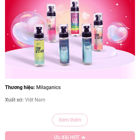
Thương hiệu:
Milaganics
Xuất xứ:
Việt Nam
Quy cách:
30ml, 105ml
Xem thêm
- Đối với tôi mùi thơm cũng giống như một loại trang sức
vậy á mấy bà. Và mùi thơm tôi nghĩ ai cũng thích đúng
Ưu đãi HOT 🔥
không mấy bà, kể cả nam hay nữ. Hôm nay tôi không chỉ