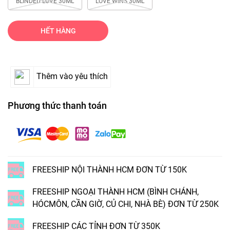
BLINDED LOVE 30ML
LOVE WINS 30ML
HẾT HÀNG
Thêm vào yêu thích
Phương thức thanh toán
FREESHIP NỘI THÀNH HCM ĐƠN TỪ 150K
FREESHIP NGOẠI THÀNH HCM (BÌNH CHÁNH,
HÓCMÔN, CẦN GIỜ, CỦ CHI, NHÀ BÈ) ĐƠN TỪ 250K
FREESHIP CÁC TỈNH ĐƠN TỪ 350K