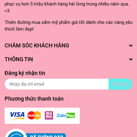
phục vụ hơn 5 triệu khách hàng hài lòng trong nhiều năm qua.
+Tang hương cuối: Đàn hương
<3
Thiên đường mua sắm mỹ phẩm giá tốt dành cho các nàng yêu
thích làm đẹp!
Hoàng hôn trên biển - Trái cây
+Tang hương đầu: Trái cây
CHĂM SÓC KHÁCH HÀNG
+Tang hương giữa: Hoa nhài
THÔNG TIN
+Tầng hương cuối: Xạ hương
Đăng ký nhận tin
Đăng ký
HƯỚNG DẪN SỬ DỤNG:
Phương thức thanh toán
- Đặt chai cần xịt khoảng cách 15 - 20cm để hương tỏa
đều.
- Nên xịt ở những vùng cơ thể có nhiều mạch máu như cổ
tay, sau gáy, giữa v1, để hương thơm có thể lan tỏa rộng