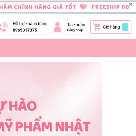
×
Hỗ trợ khách hàng
Tài khoản
Giỏ hàng
0
0965317375
Đăng nhập