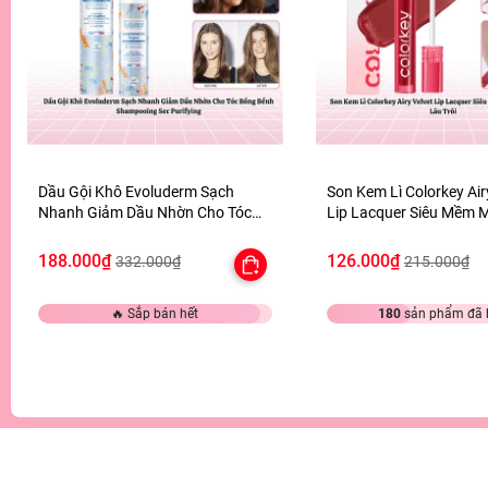
Dầu Gội Khô Evoluderm Sạch
Son Kem Lì Colorkey Air
Nhanh Giảm Dầu Nhờn Cho Tóc
Lip Lacquer Siêu Mềm 
Bồng Bềnh Shampooing Sec
Màu Lâu Trôi
Purifying
188.000₫
126.000₫
332.000₫
215.000₫
🔥 Sắp bán hết
180
sản phẩm đã 