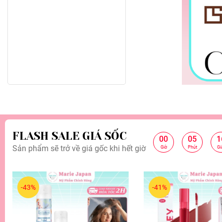
FLASH SALE GIÁ SỐC
00
05
1
:
:
Sản phẩm sẽ trở về giá gốc khi hết giờ
Giờ
Phút
Gi
-43%
-41%