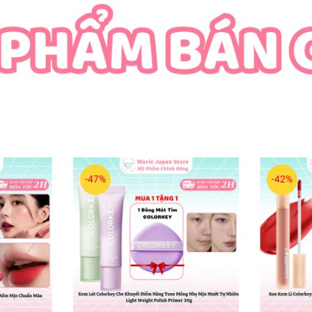
-47%
-42%