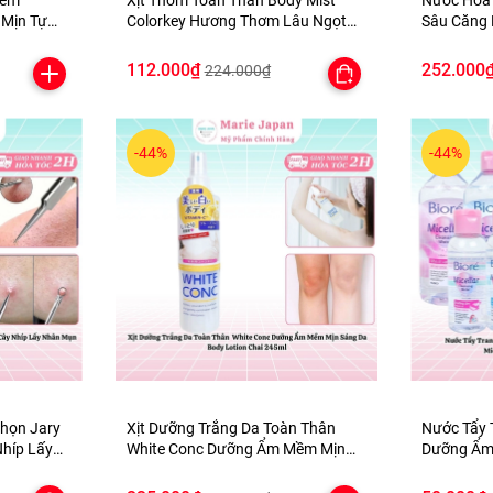
iểm
Xịt Thơm Toàn Thân Body Mist
Nước Hoa
Mịn Tự
Colorkey Hương Thơm Lâu Ngọt
Sâu Căng 
 Palette
Ngào Nhẹ Nhàng Thanh Mát
Hyaluroni
100ml
500ml
112.000₫
252.000
224.000₫
-44%
-44%
họn Jary
Xịt Dưỡng Trắng Da Toàn Thân
Nước Tẩy 
Nhíp Lấy
White Conc Dưỡng Ẩm Mềm Mịn
Dưỡng Ẩm
Lợi Cao
Sáng Da Body Lotion Chai 245ml
Micellar 