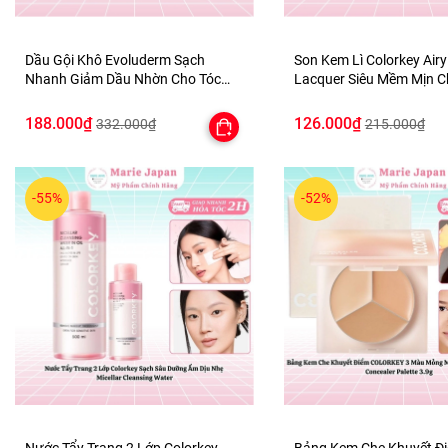
Dầu Gội Khô Evoluderm Sạch
Son Kem Lì Colorkey Airy
Nhanh Giảm Dầu Nhờn Cho Tóc
Lacquer Siêu Mềm Mịn 
Bồng Bềnh Shampooing Sec
Lâu Trôi
Purifying
188.000₫
126.000₫
332.000₫
215.000₫
-55%
-52%