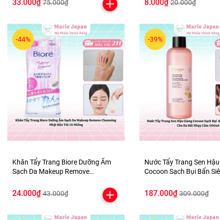
33.000₫
8.000₫
75.000₫
20.000₫
-44%
-39%
Khăn Tẩy Trang Biore Dưỡng Ẩm
Nước Tẩy Trang Sen Hậu
Sạch Da Makeup Remove
Cocoon Sạch Bụi Bẩn Siêu Mịn Dịu
Cleansing Nhật Bản Túi 10 Miếng
Êm Cho Da Rất Nhạy Cả
24.000₫
187.000₫
43.000₫
309.000₫