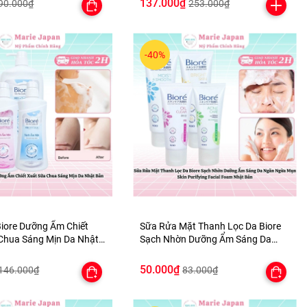
137.000₫
90.000₫
253.000₫
-40%
iore Dưỡng Ẩm Chiết
Sữa Rửa Mặt Thanh Lọc Da Biore
Chua Sáng Mịn Da Nhật
Sạch Nhờn Dưỡng Ẩm Sáng Da
Ngăn Ngừa Mụn Skin Purifying
Facial Foam Nhật Bản
50.000₫
146.000₫
83.000₫