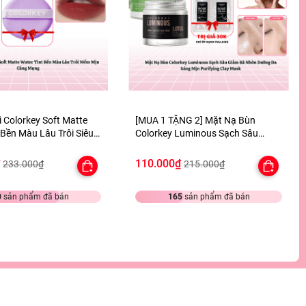
 Colorkey Soft Matte
[MUA 1 TẶNG 2] Mặt Nạ Bùn
 Bền Màu Lâu Trôi Siêu
Colorkey Luminous Sạch Sâu
 TẶNG 1 BÔNG MÚT TÍM
Giảm Bã Nhờn Dưỡng Da Sáng
Mịn Purifying Clay Mask - TẶNG
₫
110.000₫
233.000₫
215.000₫
SET SAMPLE 2 GEL TẮM
0
sản phẩm đã bán
165
sản phẩm đã bán