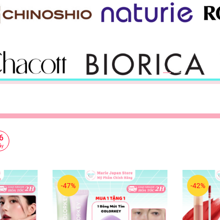
4
ây
-47%
-42%