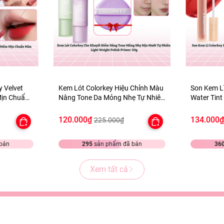
y Velvet
Kem Lót Colorkey Hiệu Chỉnh Màu
Son Kem Lì
Mịn Chuẩn
Nâng Tone Da Mỏng Nhẹ Tự Nhiên
Water Tint
Light Weight Polish Primer 30g -
Mịn Môi -
TẶNG 1 BÔNG MÚT TÍM
120.000₫
134.000
225.000₫
bán
295
sản phẩm đã bán
36
Xem tất cả