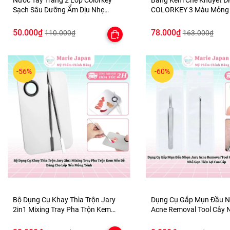
Nước Tẩy Trang 2 Lớp Colorkey
Bảng Kem Che Khuyết Đ
Sạch Sâu Dưỡng Ẩm Dịu Nhẹ
COLORKEY 3 Màu Mỏng 
Micellar Cleansing Water
Nhiên Lâu Trôi Concealer
3.9g
50.000₫
78.000₫
110.000₫
163.000₫
-56%
-60%
Bộ Dụng Cụ Khay Thìa Trộn Jary
Dụng Cụ Gắp Mụn Đầu N
2in1 Mixing Tray Pha Trộn Kem
Acne Removal Tool Cây 
Nền Dễ Dàng Cho Lớp Nền Mỏng
Nhân Mụn Nhỏ Gọn Tiện 
Tênh
Cấp