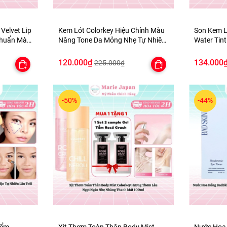
 Velvet Lip
Kem Lót Colorkey Hiệu Chỉnh Màu
Son Kem L
Chuẩn Màu
Nâng Tone Da Mỏng Nhẹ Tự Nhiên
Water Tint
Light Weight Polish Primer 30g -
Mịn Môi -
TẶNG 1 BÔNG MÚT TÍM
120.000₫
134.000
225.000₫
-50%
-44%