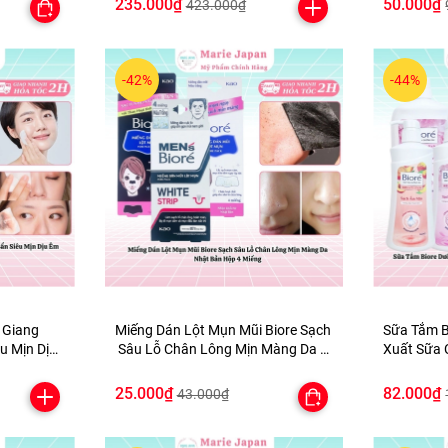
235.000₫
50.000₫
423.000₫
-42%
-44%
 Giang
Miếng Dán Lột Mụn Mũi Biore Sạch
Sữa Tắm B
Sâu Lỗ Chân Lông Mịn Màng Da N
Xuất Sữa 
m 500ml
hật Bản Hộp 4 Miếng
Bản
25.000₫
82.000₫
43.000₫