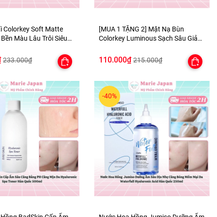
ì Colorkey Soft Matte
[MUA 1 TẶNG 2] Mặt Nạ Bùn
 Bền Màu Lâu Trôi Siêu
Colorkey Luminous Sạch Sâu Giảm
 TẶNG 1 BÔNG MÚT TÍM
Bã Nhờn Dưỡng Da Sáng Mịn
Purifying Clay Mask - TẶNG SET
₫
110.000₫
233.000₫
215.000₫
SAMPLE 2 GEL TẮM
-40%