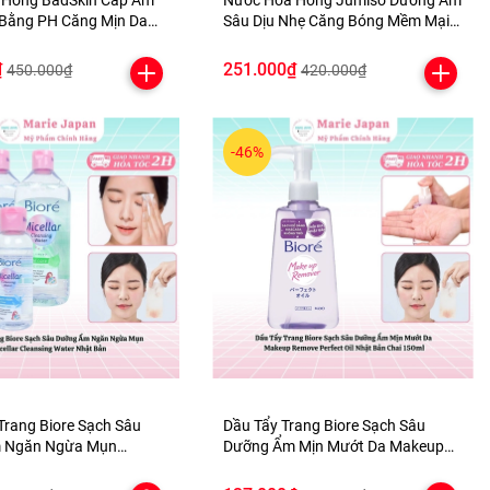
 Hồng BadSkin Cấp Ẩm
Nước Hoa Hồng Jumiso Dưỡng Ẩm
Bằng PH Căng Mịn Da
Sâu Dịu Nhẹ Căng Bóng Mềm Mại
c Spa Toner Hàn Quốc
Da Waterfull Hyaluronic Acid Hàn
Quốc 250ml
₫
251.000₫
450.000₫
420.000₫
-46%
Trang Biore Sạch Sâu
Dầu Tẩy Trang Biore Sạch Sâu
 Ngăn Ngừa Mụn
Dưỡng Ẩm Mịn Mướt Da Makeup
Cleansing Water Nhật Bản
Remove Perfect Oil Nhật Bản Chai
150ml